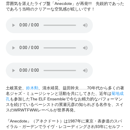
雰囲気を湛えたライブ盤「Anecdote」が再発!!! 先鋭的であった
であろう当時のクリアーな空気感が眩しいです！
土岐英史、
鈴木勲
、清水靖晃、益田幹夫……70年代から多くの著
名ジャズ・ミュージシャンと活動を共にしてきた、近年は
菊地成
孔
も参加したThe ELF Ensembleで今なお精力的なパフォーマン
スを続けているベーシストの濱瀬元彦の知られざる名作を、スイ
スのWRWTFWWレーベルが世界再発。
『Anecdote』（アネクドート）は1987年に東京・表参道のスパ
イラル・ガーデンでライヴ・レコーディングされ93年にセルフ・