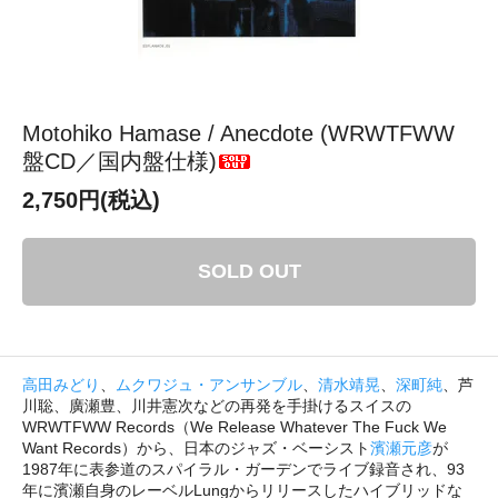
Motohiko Hamase / Anecdote (WRWTFWW
盤CD／国内盤仕様)
2,750円(税込)
SOLD OUT
高田みどり
、
ムクワジュ・アンサンブル
、
清水靖晃
、
深町純
、芦
川聡、廣瀬豊、川井憲次などの再発を手掛けるスイスの
WRWTFWW Records（We Release Whatever The Fuck We
Want Records）から、日本のジャズ・ベーシスト
濱瀬元彦
が
1987年に表参道のスパイラル・ガーデンでライブ録音され、93
年に濱瀬自身のレーベルLungからリリースしたハイブリッドな