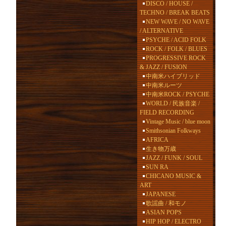
DISCO / HOUSE /
TECHNO / BREAK BEATS
NEW WAVE / NO WAVE
/ ALTERNATIVE
PSYCHE / ACID FOLK
ROCK / FOLK / BLUES
PROGRESSIVE ROCK
& JAZZ / FUSION
中南米ハイブリッド
中南米ルーツ
中南米ROCK / PSYCHE
WORLD / 民族音楽 /
FIELD RECORDING
Vintage Music / blue moon
Smithsonian Folkways
AFRICA
生き物万歳
JAZZ / FUNK / SOUL
SUN RA
CHICANO MUSIC &
ART
JAPANESE
歌謡曲 / 和モノ
ASIAN POPS
HIP HOP / ELECTRO