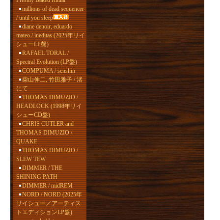
Freshly Baked Ritual
millions of dead sequencer
/ until you sleep
diane denoir, eduardo
mateo / ineditas (2025年リイ
シューLP盤)
RAFAEL TORAL /
Spectral Evolution (LP盤)
COMPUMA / senshin
柴山伸二, 竹田雅子 / 渚
にて
THOMAS DIMUZIO /
HEADLOCK (1998年リイ
シューCD盤)
CHRIS CUTLER and
THOMAS DIMUZIO /
QUAKE
THOMAS DIMUZIO /
SLEW TEW
DIMMER / THE
SHINING PATH
DIMMER / midREM
NORD / NORD (2025年
リイシュー／アーティス
トエディションLP盤)