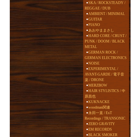
SKA / ROCKSTEADY /
REGGAE / DUB
AMBIENT / MINIMAL
GUITAR
PIANO
あおやままさし
HARD CORE / CRUST /
PUNK / DOOM / BLACK
METAL
GERMAN ROCK /
GERMAN ELECTRONICS
NOISE
EXPERIMENTAL /
AVANT-GARDE / 電子音
楽 / DRONE
MERZBOW
HAIR STYLISTICS / 中
原昌也
KUKNACKE
woodman関連
永田一直 / ExT
Recordings / TRANSONIC
ZERO GRAVITY
EM RECORDS
BLACK SMOKER