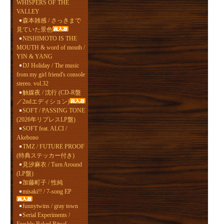
WHISPERS OF THE
VALLEY
森本雑感 / さっきまで
見ていた景色
NISHIMOTO IS THE
MOUTH & word of mouth /
YIN & YANG
DJ Holiday / The music
from my girl friend's console
stereo. vol.32
触媒夜 / 沈行 (CD-R盤
／2ndエディション)
SOFT / PASSING TONE
(2026年リプレスLP盤)
SOFT feat. ALCI /
Akebono
TMZ / FUTURE PROOF
(特典ステッカー付き)
見汐麻衣 / Turn Around
(LP盤)
加藤町子 / 性純
misaki!! / 7-song EP
funnytwins / gray town
Serial Experiments /