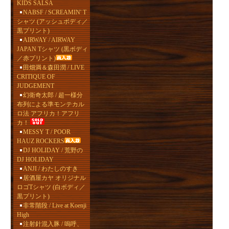
KIDS SALSA
NABSF / SCREAMIN' T
シャツ (アッシュボディ／
黒プリント)
AIRWAY / AIRWAY
JAPAN Tシャツ (黒ボディ
／赤プリント)
田畑満＆森田潤 / LIVE
CRITIQUE OF
JUDGEMENT
幻衛奇太郎 / 超一様分
布列による準モンテカル
ロ法 アフリカ！アフリ
カ！
MESSY T / POOR
HAUZ ROCKERS
DJ HOLIDAY / 荒野の
DJ HOLIDAY
ANJI / わたしのすき
居酒屋カヤ オリジナル
ロゴTシャツ (白ボディ／
黒プリント)
非常階段 / Live at Koenji
High
注射針混入豚 / 嗚呼、