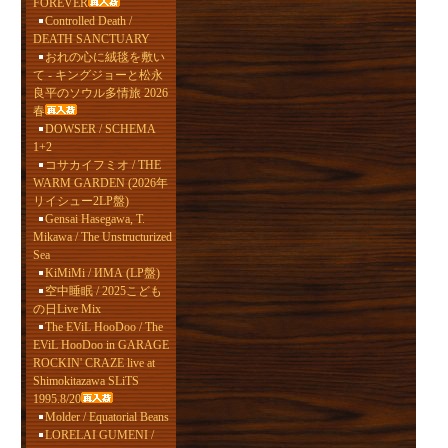
FOREVER
Controlled Death /
DEATH SANCTUARY
おれの心に絨毯を敷い
て - キングジョーと松永
良平のソウル多情旅 2026
春
DOWSER / SCHEMA
1+2
コサカイフミオ / THE
WARM GARDEN (2026年
リイシュー2LP盤)
Gensai Hasegawa, T.
Mikawa / The Unstructurized
Sea
KiMiMi / ИМА (LP盤)
空中睡眠 / 2025こども
の日Live Mix
The EViL HooDoo / The
EViL HooDoo in GARAGE
ROCKIN' CRAZE live at
Shimokitazawa SLiTS
1995.8/20
Molder / Equatorial Beans
LORELAI GUMENI /