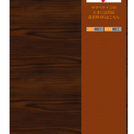
ヤマベケイジの
たまには日記
店主BLOGはこちら