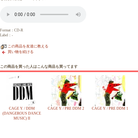
Format：CD-R
Label：-
この商品を友達に教える
買い物を続ける
この商品を買った人はこんな商品も買ってます
CAGE Y. / DDM
CAGE Y. / PRE DDM 2
CAGE Y. / PRE DDM 1
(DANGEROUS DANCE
MUSIC) II