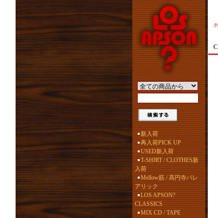
C
新入荷
再入荷PICK UP
USED新入荷
T-SHIRT / CLOTHES新
入荷
Mellow筋 / 高円寺バレ
アリック
LOS APSON?
CLASSICS
MIX CD / TAPE