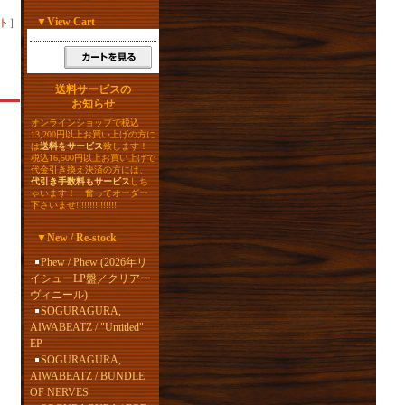
▼
View Cart
ト
］
送料サービスの
お知らせ
オンラインショップで税込
13,200円以上お買い上げの方に
は
送料をサービス
致します！
税込16,500円以上お買い上げで
代金引き換え決済の方には、
代引き手数料もサービス
しち
ゃいます！ 奮ってオーダー
下さいませ!!!!!!!!!!!!!!!
▼
New / Re-stock
Phew / Phew (2026年リ
イシューLP盤／クリアー
ヴィニール)
SOGURAGURA,
AIWABEATZ / "Untitled"
EP
SOGURAGURA,
AIWABEATZ / BUNDLE
OF NERVES