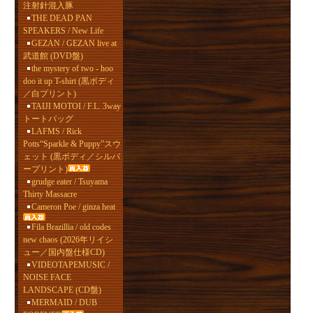
注射針混入豚
THE DEAD PAN
SPEAKERS / New Life
GEZAN / GEZAN live at
武道館 (DVD盤)
the mystery of two - hoo
doo it up T-shirt (黒ボディ
／白プリント)
TAIJI MOTOI / F.L. 3way
トートバッグ
LAFMS / Rick
Potts“Sparkle & Puppy”スウ
ェット (黒ボディ／シルバ
ープリント)
grudge eater / Tsuyama
Thirty Massacre
Cameron Poe / ginza heat
Fila Brazillia / old codes
new chaos (2026年リイシ
ュー／国内盤仕様CD)
VIDEOTAPEMUSIC /
NOISE FACE
LANDSCAPE (CD盤)
MERMAID / DUB