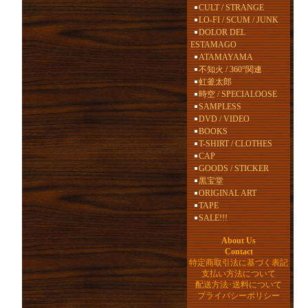
CULT / STRANGE
LO-FI / SCUM / JUNK
DOLOR DEL
ESTAMAGO
ATAMAYAMA
不知火 / 360°関連
虹釜太郎
時空 / SPECIALOOSE
SAMPLESS
DVD / VIDEO
BOOKS
T-SHIRT / CLOTHES
CAP
GOODS / STICKER
黒宝堂
ORIGINAL ART
TAPE
SALE!!!
About Us
Contact
特定商取引法に基づく表記
支払い方法について
配送方法･送料について
プライバシーポリシー