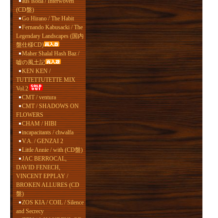
aus isoda / Interwoven
(CD盤)
Go Hirano / The Habit
Fernando Kabusacki / The
Legendary Landscapes (国内
盤仕様CD)
Maher Shalal Hash Baz /
嘘の風土記
KEN KEN /
TUTTETTUTETTE MIX
Vol.2
CMT / ventura
CMT / SHADOWS ON
FLOWERS
CHAM / HIBI
incapacitants / chwalfa
V.A. / GENZAI 2
Little Annie / with (CD盤)
JAC BERROCAL,
DAVID FENECH,
VINCENT EPPLAY /
BROKEN ALLURES (CD
盤)
ZOS KIA / COIL / Silence
and Secrecy