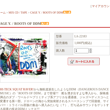
［
マイアカウン
ホーム
>
MIX CD / TAPE
>
CAGE Y. / ROOTS OF DDM
AGE Y. / ROOTS OF DDM
型番
LA-22183
販売価格
1,000円(税込)
購入数
HI-TECK SQUAT RAVER!
から無軌道派生したようなDDM（DANGEROUS DANCE
MUSIC）の「ROOTS OF DDM」まで登場!!! 舵を漕ぎ出すよな導入から、探検感
満点のダブ・ワールド〜プリミティブ系アフリカを通過後、ジャズ〜ディスコへと
変遷する第一部。ドローンの海から突如発射されるスペースシップで回遊後、サイ
バー・トライバル部族の集会へ潜入みたいな（？）、打ち込みサウンドをゲットす
る前夜の疾走DDMミックス!!!