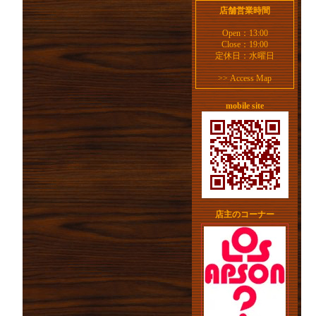
店舗営業時間
Open：13:00
Close：19:00
定休日：水曜日
>>
Access Map
mobile site
店主のコーナー