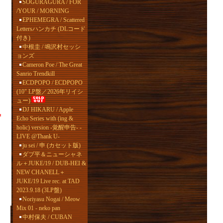
SOGURAGURA / FOR
/YOUR / MORNING
EPHEMEGRA / Scattered
Lettersハンカチ (DLコード
付き)
中根圭 / 鳴沢村セッシ
ョンズ
Cameron Poe / The Great
Sanrio Trendkill
ECDPOPO / ECDPOPO
(10" LP盤／2026年リイシ
ュー)
DJ HIKARU / Apple
Echo Series with (ing &
holic) version -覚醒申告- -
LIVE @Thank U-
ju sei / 申 (カセット版)
ダブ平＆ニューシャネ
ル＋JUKE/19 / DUB-HEI &
NEW CHANELL＋
JUKE/19 Live rec. at TAD
2023.9.18 (3LP盤)
Noriyasu Nogai / Meow
Mix 01 - neko pan
中村保夫 / CUBAN