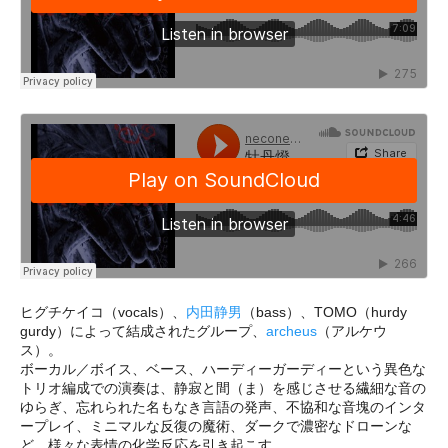
ヒグチケイコ（vocals）、
内田静男
（bass）、TOMO（hurdy
gurdy）によって結成されたグループ、
archeus
（アルケウ
ス）。
ボーカル／ボイス、ベース、ハーディーガーディーという異色な
トリオ編成での演奏は、静寂と間（ま）を感じさせる繊細な音の
ゆらぎ、忘れられた名もなき言語の発声、不協和な音塊のインタ
ープレイ、ミニマルな反復の魔術、ダークで濃密なドローンな
ど、様々な表情の化学反応を引き起こす。