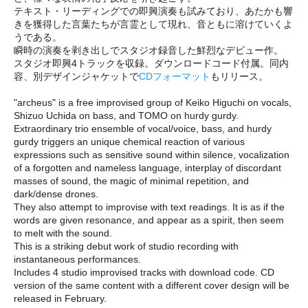
テキスト・リーディングでの即興演奏も試みており、あたかも響
きを獲得した言葉たちが言霊として現れ、音ともに溶けていくよ
うである。
瞬時の演奏を剥き出しでスタジオ録音した鮮烈なデビュー作。
スタジオ即興4トラックを収録。ダウンロードコード付属。同内
容、別デザインジャケットで
CDフォーマット
もリリース。
"archeus" is a free improvised group of Keiko Higuchi on vocals,
Shizuo Uchida on bass, and TOMO on hurdy gurdy.
Extraordinary trio ensemble of vocal/voice, bass, and hurdy
gurdy triggers an unique chemical reaction of various
expressions such as sensitive sound within silence, vocalization
of a forgotten and nameless language, interplay of discordant
masses of sound, the magic of minimal repetition, and
dark/dense drones.
They also attempt to improvise with text readings. It is as if the
words are given resonance, and appear as a spirit, then seem
to melt with the sound.
This is a striking debut work of studio recording with
instantaneous performances.
Includes 4 studio improvised tracks with download code. CD
version of the same content with a different cover design will be
released in February.