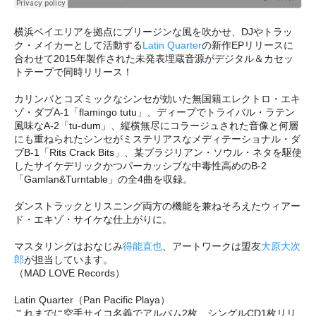
横浜ベイエリアを拠点にブリージンな風を吹かせ、DJやトラッ
ク・メイカーとして活動する
Latin Quarter
の新作EPリリースに
合わせて2015年製作された未発表埋蔵音源がデジタル＆カセッ
トテープで同時リリース！
カリンバとコズミックなシンセが効いた無国籍エレクトロ・エキ
ゾ・ダブA-1「flamingo tutu」、ディープでトライバル・ラテン
風味なA-2「tu-dum」、縦横無尽にコラージュされた音像と何層
にも重ねられたシンセがミステリアスなメディテーショナル・ダ
ブB-1「Rits Crack Bits」、某ブラジリアン・ソウル・ネタを駆使
したサイケデリックかつパーカッシブな中毒性高めのB-2
「Gamlan&Turntable」の全4曲を収録。
ダンストラックとリスニング両方の機能を兼ねそろえたウィアー
ド・エキゾ・サイケな仕上がりに。
マスタリングはおなじみ
得能直也
、アートワークは盟友
大原大次
郎
が担当しています。
（MAD LOVE Records）
Latin Quarter（Pan Pacific Playa）
これまでに空手サイコ名義でアルバム2枚、シングルCD1枚リリ