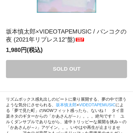
坂本慎太郎×VIDEOTAPEMUSIC / バンコクの
夜 (2021年リプレス12"盤)
1,980円(税込)
SOLD OUT
リズムボックス感丸出しのビートに乗り展開する、夢の中で漂う
ような気分にさせられる、
坂本慎太郎
×
VIDEOTAPEMUSIC
によ
る「夢で見た町」のNOWフィット感ったら、ないね！ タイ音
楽ネタのギターからの「かあさんが～♪」。。。絶句です！ ユ
ルくダンサブルでありながら、途中トリッピーな展開を挟み～の
「かあさんが～♪」アゲイン。。。いやはや再生が止まりませ
ん。。。アナログ音質ともバッチリハマった最後半のオルガン