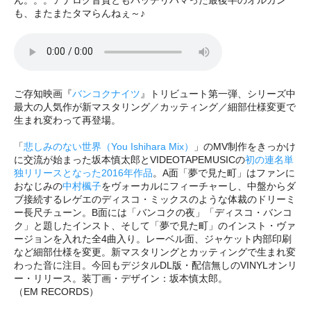
も、またまたタマらんねぇ～♪
ご存知映画『
バンコクナイツ
』トリビュート第一弾、シリーズ中
最大の人気作が新マスタリング／カッティング／細部仕様変更で
生まれ変わって再登場。
「
悲しみのない世界（You Ishihara Mix）
」のMV制作をきっかけ
に交流が始まった坂本慎太郎とVIDEOTAPEMUSICの
初の連名単
独リリースとなった2016年作品
。A面「夢で見た町」はファンに
おなじみの
中村楓子
をヴォーカルにフィーチャーし、中盤からダ
ブ接続するレゲエのディスコ・ミックスのような体裁のドリーミ
ー長尺チューン。B面には「バンコクの夜」「ディスコ・バンコ
ク」と題したインスト、そして「夢で見た町」のインスト・ヴァ
ージョンを入れた全4曲入り。レーベル面、ジャケット内部印刷
など細部仕様を変更。新マスタリングとカッティングで生まれ変
わった音に注目。今回もデジタルDL版・配信無しのVINYLオンリ
ー・リリース。装丁画・デザイン：坂本慎太郎。
（EM RECORDS）