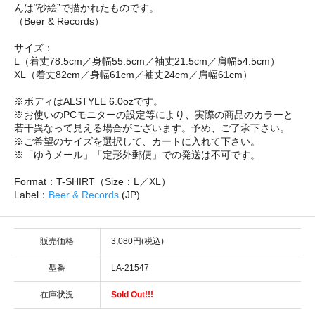
んは“砂絵”で描かれたものです。
（Beer & Records）
サイズ：
L（着丈78.5cm／身幅55.5cm／袖丈21.5cm／肩幅54.5cm）
XL（着丈82cm／身幅61cm／袖丈24cm／肩幅61cm）
※ボディはALSTYLE 6.0ozです。
※お使いのPCモニターの設定等により、実際の商品のカラーと
若干異なって見える場合がございます。予め、ご了承下さい。
※ご希望のサイズを選択して、カートに入れて下さい。
※「ゆうメール」「定形外郵便」での発送は不可です。
Format：T-SHIRT（Size：L／XL）
Label：
Beer & Records
(JP)
販売価格
3,080円(税込)
型番
LA-21547
在庫状況
Sold Out!!!