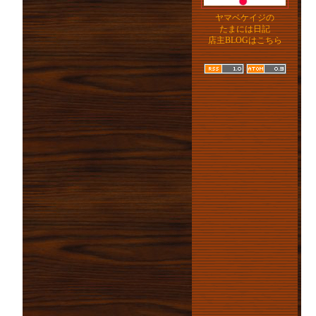
ヤマベケイジの
たまには日記
店主BLOGはこちら