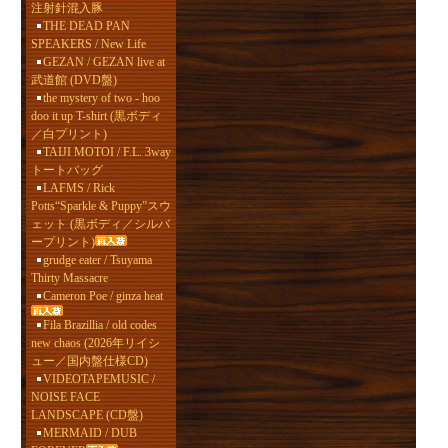
注射針混入豚
THE DEAD PAN
SPEAKERS / New Life
GEZAN / GEZAN live at
武道館 (DVD盤)
the mystery of two - hoo
doo it up T-shirt (黒ボディ
／白プリント)
TAIJI MOTOI / F.L. 3way
トートバッグ
LAFMS / Rick
Potts“Sparkle & Puppy”スウ
ェット (黒ボディ／シルバ
ープリント)
grudge eater / Tsuyama
Thirty Massacre
Cameron Poe / ginza heat
Fila Brazillia / old codes
new chaos (2026年リイシ
ュー／国内盤仕様CD)
VIDEOTAPEMUSIC /
NOISE FACE
LANDSCAPE (CD盤)
MERMAID / DUB