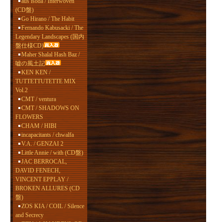
aus isoda / Interwoven
(CD盤)
Go Hirano / The Habit
Fernando Kabusacki / The
Legendary Landscapes (国内
盤仕様CD)
Maher Shalal Hash Baz /
嘘の風土記
KEN KEN /
TUTTETTUTETTE MIX
Vol.2
CMT / ventura
CMT / SHADOWS ON
FLOWERS
CHAM / HIBI
incapacitants / chwalfa
V.A. / GENZAI 2
Little Annie / with (CD盤)
JAC BERROCAL,
DAVID FENECH,
VINCENT EPPLAY /
BROKEN ALLURES (CD
盤)
ZOS KIA / COIL / Silence
and Secrecy