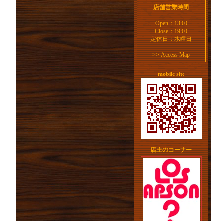
店舗営業時間
Open：13:00
Close：19:00
定休日：水曜日
>>
Access Map
mobile site
店主のコーナー