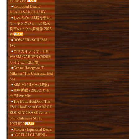
FOREVER
Controlled Death /
DEATH SANCTUARY
おれの心に絨毯を敷い
て - キングジョーと松永
良平のソウル多情旅 2026
春
DOWSER / SCHEMA
1+2
コサカイフミオ / THE
WARM GARDEN (2026年
リイシュー2LP盤)
Gensai Hasegawa, T.
Mikawa / The Unstructurized
Sea
KiMiMi / ИМА (LP盤)
空中睡眠 / 2025こども
の日Live Mix
The EViL HooDoo / The
EViL HooDoo in GARAGE
ROCKIN' CRAZE live at
Shimokitazawa SLiTS
1995.8/20
Molder / Equatorial Beans
LORELAI GUMENI /