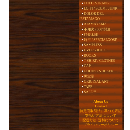
CULT / STRANGE
LO-FI / SCUM / JUNK
DOLOR DEL
ESTAMAGO
ATAMAYAMA
不知火 / 360°関連
虹釜太郎
時空 / SPECIALOOSE
SAMPLESS
DVD / VIDEO
BOOKS
T-SHIRT / CLOTHES
CAP
GOODS / STICKER
黒宝堂
ORIGINAL ART
TAPE
SALE!!!
About Us
Contact
特定商取引法に基づく表記
支払い方法について
配送方法･送料について
プライバシーポリシー