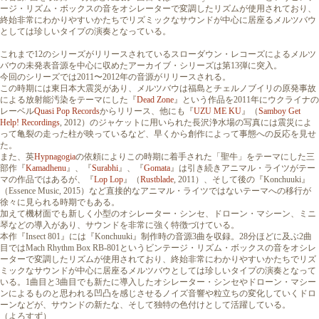
ージ・リズム・ボックスの音をオシレーターで変調したリズムが使用されており、
終始非常にわかりやすいかたちでリズミックなサウンドが中心に居座るメルツバウ
としては珍しいタイプの演奏となっている。
これまで12のシリーズがリリースされているスローダウン・レコーズによるメルツ
バウの未発表音源を中心に収めたアーカイブ・シリーズは第13弾に突入。
今回のシリーズでは2011〜2012年の音源がリリースされる。
この時期には東日本大震災があり、メルツバウは福島とチェルノブイリの原発事故
による放射能汚染をテーマにした『
Dead Zone
』という作品を2011年にウクライナの
レーベル
Quasi Pop Records
からリリース、他にも『
UZU ME KU
』（
Samboy Get
Help! Recordings
, 2012）のジャケットに用いられた長沢浄水場の写真には震災によ
って亀裂の走った柱が映っているなど、早くから創作によって事態への反応を見せ
た。
また、英
Hypnagogia
の依頼によりこの時期に着手された「聖牛」をテーマにした三
部作『
Kamadhenu
』、『
Surabhi
』、『
Gomata
』は引き続きアニマル・ライツがテー
マの作品ではあるが、『
Lop Lop
』（
Rustblade
, 2011）、そして後の『Konchuuki』
（Essence Music, 2015）など直接的なアニマル・ライツではないテーマへの移行が
徐々に見られる時期でもある。
加えて機材面でも新しく小型のオシレーター・シンセ、ドローン・マシーン、ミニ
琴などの導入があり、サウンドを非常に強く特徴づけている。
本作『Insect 801』には『Konchuuki』制作時の音源3曲を収録。28分ほどに及ぶ2曲
目ではMach Rhythm Box RB-801というビンテージ・リズム・ボックスの音をオシレ
ーターで変調したリズムが使用されており、終始非常にわかりやすいかたちでリズ
ミックなサウンドが中心に居座るメルツバウとしては珍しいタイプの演奏となって
いる。1曲目と3曲目でも新たに導入したオシレーター・シンセやドローン・マシー
ンによるものと思われる凹凸を感じさせるノイズ音響や粒立ちの変化していくドロ
ーンなどが、サウンドの新たな、そして独特の色付けとして活躍している。
（よろすず）