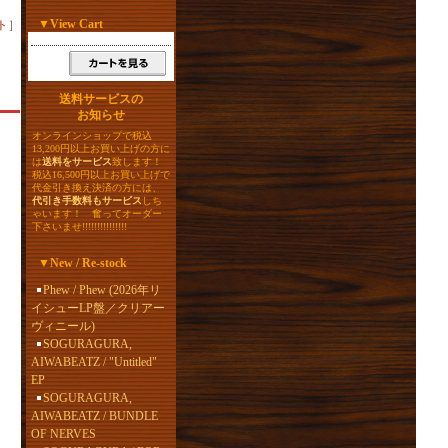
▼
View Cart
ト
］
送料サービスの
お知らせ
オンラインショップで税込
13,200円以上お買い上げの方に
は
送料をサービス
致します！
税込16,500円以上お買い上げで
代金引き換え決済の方には、
代引き手数料もサービス
しち
ゃいます！ 奮ってオーダー
下さいませ!!!!!!!!!!!!!!!
▼
New / Re-stock
Phew / Phew (2026年リ
イシューLP盤／クリアー
ヴィニール)
SOGURAGURA,
AIWABEATZ / "Untitled"
EP
SOGURAGURA,
AIWABEATZ / BUNDLE
OF NERVES