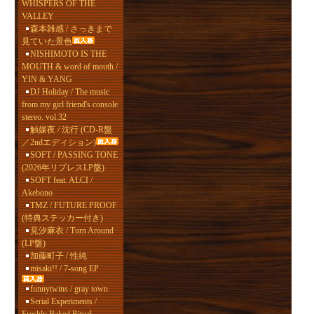
WHISPERS OF THE
VALLEY
森本雑感 / さっきまで
見ていた景色
NISHIMOTO IS THE
MOUTH & word of mouth /
YIN & YANG
DJ Holiday / The music
from my girl friend's console
stereo. vol.32
触媒夜 / 沈行 (CD-R盤
／2ndエディション)
SOFT / PASSING TONE
(2026年リプレスLP盤)
SOFT feat. ALCI /
Akebono
TMZ / FUTURE PROOF
(特典ステッカー付き)
見汐麻衣 / Turn Around
(LP盤)
加藤町子 / 性純
misaki!! / 7-song EP
funnytwins / gray town
Serial Experiments /