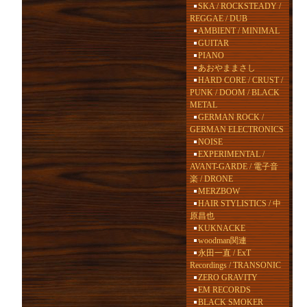
SKA / ROCKSTEADY /
REGGAE / DUB
AMBIENT / MINIMAL
GUITAR
PIANO
あおやままさし
HARD CORE / CRUST /
PUNK / DOOM / BLACK
METAL
GERMAN ROCK /
GERMAN ELECTRONICS
NOISE
EXPERIMENTAL /
AVANT-GARDE / 電子音
楽 / DRONE
MERZBOW
HAIR STYLISTICS / 中
原昌也
KUKNACKE
woodman関連
永田一直 / ExT
Recordings / TRANSONIC
ZERO GRAVITY
EM RECORDS
BLACK SMOKER