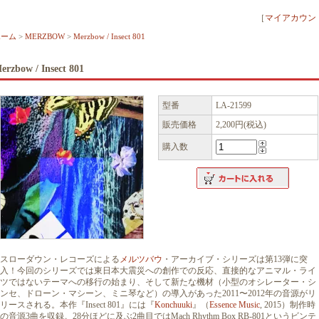
［
マイアカウン
ホーム
>
MERZBOW
>
Merzbow / Insect 801
erzbow / Insect 801
型番
LA-21599
販売価格
2,200円(税込)
購入数
スローダウン・レコーズによる
メルツバウ
・アーカイブ・シリーズは第13弾に突
入！今回のシリーズでは東日本大震災への創作での反応、直接的なアニマル・ライ
ツではないテーマへの移行の始まり、そして新たな機材（小型のオシレーター・シ
ンセ、ドローン・マシーン、ミニ琴など）の導入があった2011〜2012年の音源がリ
リースされる。本作『Insect 801』には『
Konchuuki
』（
Essence Music
, 2015）制作時
の音源3曲を収録。28分ほどに及ぶ2曲目ではMach Rhythm Box RB-801というビンテ