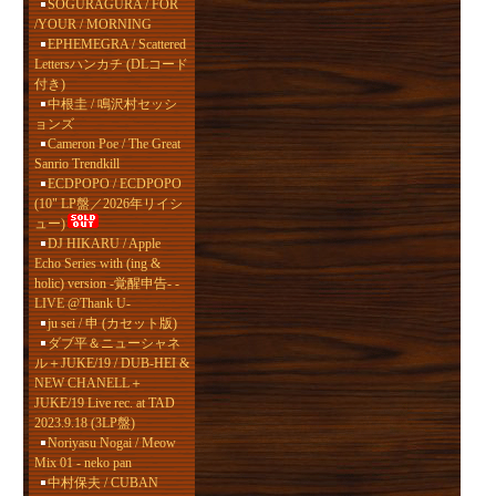
SOGURAGURA / FOR
/YOUR / MORNING
EPHEMEGRA / Scattered
Lettersハンカチ (DLコード
付き)
中根圭 / 鳴沢村セッシ
ョンズ
Cameron Poe / The Great
Sanrio Trendkill
ECDPOPO / ECDPOPO
(10" LP盤／2026年リイシ
ュー)
DJ HIKARU / Apple
Echo Series with (ing &
holic) version -覚醒申告- -
LIVE @Thank U-
ju sei / 申 (カセット版)
ダブ平＆ニューシャネ
ル＋JUKE/19 / DUB-HEI &
NEW CHANELL＋
JUKE/19 Live rec. at TAD
2023.9.18 (3LP盤)
Noriyasu Nogai / Meow
Mix 01 - neko pan
中村保夫 / CUBAN