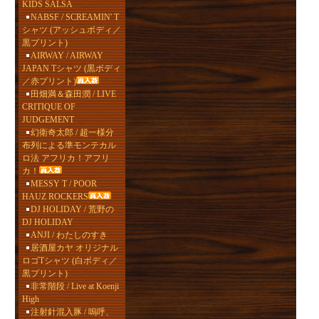
KIDS SALSA
NABSF / SCREAMIN' T
シャツ (アッシュボディ／
黒プリント)
AIRWAY / AIRWAY
JAPAN Tシャツ (黒ボディ
／赤プリント)
田畑満＆森田潤 / LIVE
CRITIQUE OF
JUDGEMENT
幻衛奇太郎 / 超一様分
布列による準モンテカル
ロ法 アフリカ！アフリ
カ！
MESSY T / POOR
HAUZ ROCKERS
DJ HOLIDAY / 荒野の
DJ HOLIDAY
ANJI / わたしのすき
居酒屋カヤ オリジナル
ロゴTシャツ (白ボディ／
黒プリント)
非常階段 / Live at Koenji
High
注射針混入豚 / 嗚呼、