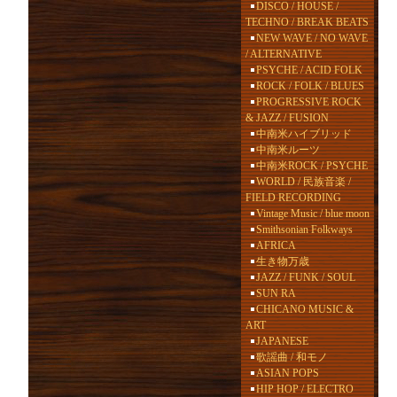
DISCO / HOUSE /
TECHNO / BREAK BEATS
NEW WAVE / NO WAVE
/ ALTERNATIVE
PSYCHE / ACID FOLK
ROCK / FOLK / BLUES
PROGRESSIVE ROCK
& JAZZ / FUSION
中南米ハイブリッド
中南米ルーツ
中南米ROCK / PSYCHE
WORLD / 民族音楽 /
FIELD RECORDING
Vintage Music / blue moon
Smithsonian Folkways
AFRICA
生き物万歳
JAZZ / FUNK / SOUL
SUN RA
CHICANO MUSIC &
ART
JAPANESE
歌謡曲 / 和モノ
ASIAN POPS
HIP HOP / ELECTRO