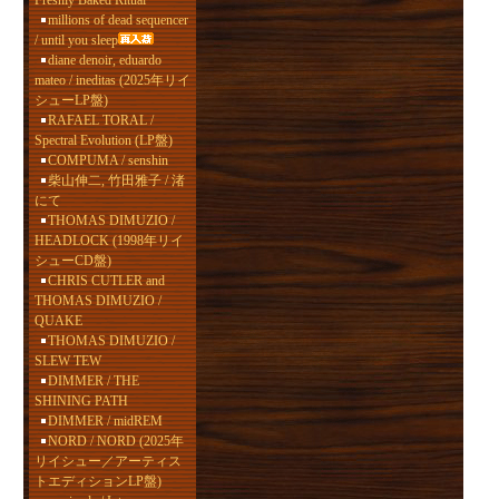
Freshly Baked Ritual
millions of dead sequencer
/ until you sleep
diane denoir, eduardo
mateo / ineditas (2025年リイ
シューLP盤)
RAFAEL TORAL /
Spectral Evolution (LP盤)
COMPUMA / senshin
柴山伸二, 竹田雅子 / 渚
にて
THOMAS DIMUZIO /
HEADLOCK (1998年リイ
シューCD盤)
CHRIS CUTLER and
THOMAS DIMUZIO /
QUAKE
THOMAS DIMUZIO /
SLEW TEW
DIMMER / THE
SHINING PATH
DIMMER / midREM
NORD / NORD (2025年
リイシュー／アーティス
トエディションLP盤)