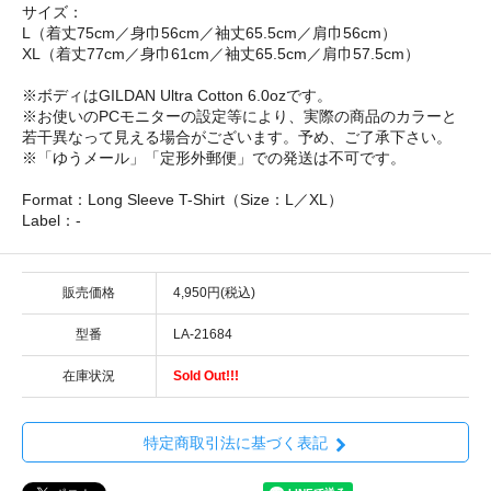
サイズ：
L（着丈75cm／身巾56cm／袖丈65.5cm／肩巾56cm）
XL（着丈77cm／身巾61cm／袖丈65.5cm／肩巾57.5cm）
※ボディはGILDAN Ultra Cotton 6.0ozです。
※お使いのPCモニターの設定等により、実際の商品のカラーと
若干異なって見える場合がございます。予め、ご了承下さい。
※「ゆうメール」「定形外郵便」での発送は不可です。
Format：Long Sleeve T-Shirt（Size：L／XL）
Label：-
販売価格
4,950円(税込)
型番
LA-21684
在庫状況
Sold Out!!!
特定商取引法に基づく表記