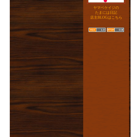
ヤマベケイジの
たまには日記
店主BLOGはこちら