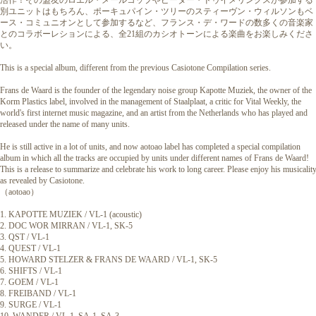
活作！その盟友のロエル・メールコップやピーター・ドゥイメリンクスが参加する
別ユニットはもちろん、ポーキュパイン・ツリーのスティーヴン・ウィルソンもベ
ース・コミュニオンとして参加するなど、フランス・デ・ワードの数多くの音楽家
とのコラボーレションによる、全21組のカシオトーンによる楽曲をお楽しみくださ
い。
This is a special album, different from the previous Casiotone Compilation series.
Frans de Waard is the founder of the legendary noise group Kapotte Muziek, the owner of the
Korm Plastics label, involved in the management of Staalplaat, a critic for Vital Weekly, the
world's first internet music magazine, and an artist from the Netherlands who has played and
released under the name of many units.
He is still active in a lot of units, and now aotoao label has completed a special compilation
album in which all the tracks are occupied by units under different names of Frans de Waard!
This is a release to summarize and celebrate his work to long career. Please enjoy his musicalit
as revealed by Casiotone.
（aotoao）
1. KAPOTTE MUZIEK / VL-1 (acoustic)
2. DOC WOR MIRRAN / VL-1, SK-5
3. QST / VL-1
4. QUEST / VL-1
5. HOWARD STELZER & FRANS DE WAARD / VL-1, SK-5
6. SHIFTS / VL-1
7. GOEM / VL-1
8. FREIBAND / VL-1
9. SURGE / VL-1