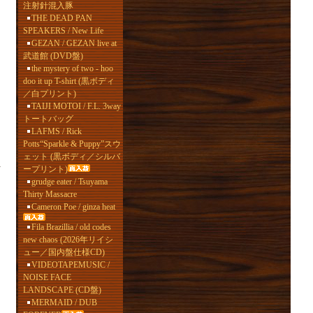
注射針混入豚
THE DEAD PAN
SPEAKERS / New Life
GEZAN / GEZAN live at
武道館 (DVD盤)
the mystery of two - hoo
doo it up T-shirt (黒ボディ
／白プリント)
TAIJI MOTOI / F.L. 3way
トートバッグ
LAFMS / Rick
Potts“Sparkle & Puppy”スウ
ェット (黒ボディ／シルバ
y
ープリント)
grudge eater / Tsuyama
Thirty Massacre
Cameron Poe / ginza heat
Fila Brazillia / old codes
new chaos (2026年リイシ
ュー／国内盤仕様CD)
VIDEOTAPEMUSIC /
NOISE FACE
LANDSCAPE (CD盤)
MERMAID / DUB