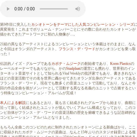
第9作目に突入した
カシオトーンをテーマにした人気コンピレーション・シリーズ
異変発生！これまでボリューム・ナンバーごとにその数に合わせたカシオトーンが
描かれてきたアートワークに初の人物像が…。
21組の異なるアーティストによるコンピレーションという体裁はそのままに、なん
と今回はオランダのアーティスト、
フランス・デ・ワード
がカシオコンピを乗っ取
った！
伝説的ノイズ・グループである
カポテ・ムジーク
の創始者であり、
Korm Plastics
の
レーベルオーナーでもありながら、かの
Staalplaat
の運営にも携わり、世界初のイン
ターネット音楽サイトとして知られるVital Weeklyの批評家でもあり、書ききれない
ほどの音楽活動でその名を世界に轟かせてきたオランダ出身のアーティストである
フランス・デ・ワード。現在でも数多くの音楽ユニットで活動しており、なんと今
回の作品全曲を彼がメンバーとして活動する異なる名義のユニットで占拠するとい
う特殊なコンピレーション・アルバムが完成！
本人による解説
にもあるとおり、最も古く結成されたグループから始まり、曲順に
沿って新しく結成されたユニットが並んでいくアルバム構成となっており、このコ
ンピ自体がフランス・デ・ワードの音楽活動の歴史を俯瞰できるような記念碑的な
コンピレーション・アルバムとなりました。
もちろん全曲このコンピのために制作されたカシオトーンによる新曲ばかり。ここ
に収録されたカポテ・ムジークの楽曲は、なんと15年ぶりのスタジオ録音による復