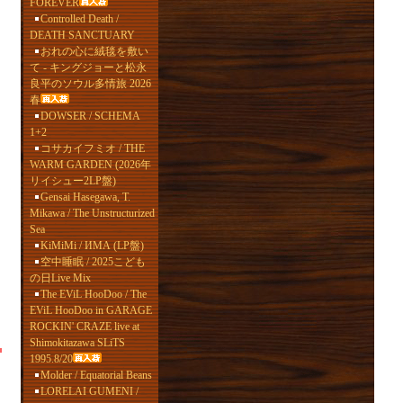
FOREVER
Controlled Death /
DEATH SANCTUARY
おれの心に絨毯を敷い
て - キングジョーと松永
良平のソウル多情旅 2026
春
DOWSER / SCHEMA
1+2
コサカイフミオ / THE
WARM GARDEN (2026年
リイシュー2LP盤)
Gensai Hasegawa, T.
Mikawa / The Unstructurized
Sea
KiMiMi / ИМА (LP盤)
空中睡眠 / 2025こども
の日Live Mix
The EViL HooDoo / The
EViL HooDoo in GARAGE
ROCKIN' CRAZE live at
Shimokitazawa SLiTS
1995.8/20
Molder / Equatorial Beans
LORELAI GUMENI /