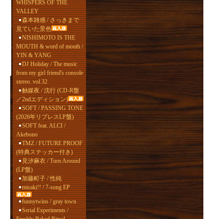
WHISPERS OF THE
VALLEY
森本雑感 / さっきまで
見ていた景色
NISHIMOTO IS THE
MOUTH & word of mouth /
YIN & YANG
DJ Holiday / The music
from my girl friend's console
stereo. vol.32
触媒夜 / 沈行 (CD-R盤
／2ndエディション)
SOFT / PASSING TONE
(2026年リプレスLP盤)
SOFT feat. ALCI /
Akebono
TMZ / FUTURE PROOF
(特典ステッカー付き)
見汐麻衣 / Turn Around
(LP盤)
加藤町子 / 性純
misaki!! / 7-song EP
funnytwins / gray town
Serial Experiments /