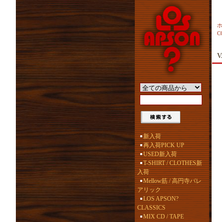
C
V
新入荷
再入荷PICK UP
USED新入荷
T-SHIRT / CLOTHES新
入荷
Mellow筋 / 高円寺バレ
アリック
LOS APSON?
CLASSICS
MIX CD / TAPE