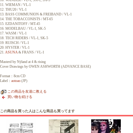
10. WANDER / VL-1, SA-1, SA-3
11. WIEMAN / VL-1
12. THU20 / VL-1
13. BASS COMMUNION & FREIBAND / VL-1
14. THE TOBACCONISTS / MT-65
15. EZDANITOFF / MT-45
16. MODELBAU / VL-1, SK-5
17. WASM / VL-1
18. TECH RIDERS / VL-1, SK-5
19. RUISCH / VL-1
20. HYSTER / VL-1
21.
ASUNA
& FRANS / VL-1
Masterd by Nÿland at 4 & rising
Cover Drawings by OWEN ASHWORTH (ADVANCE BASE)
Format：8cm CD
Label：
aotoao
(JP)
この商品を友達に教える
買い物を続ける
この商品を買った人はこんな商品も買ってます