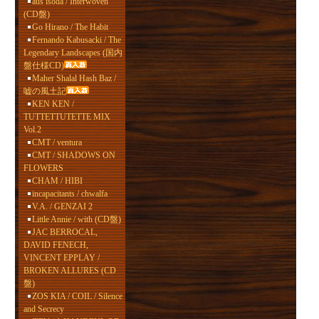
aus isoda / Interwoven
(CD盤)
Go Hirano / The Habit
Fernando Kabusacki / The
Legendary Landscapes (国内
盤仕様CD)
Maher Shalal Hash Baz /
嘘の風土記
KEN KEN /
TUTTETTUTETTE MIX
Vol.2
CMT / ventura
CMT / SHADOWS ON
FLOWERS
CHAM / HIBI
incapacitants / chwalfa
V.A. / GENZAI 2
Little Annie / with (CD盤)
JAC BERROCAL,
DAVID FENECH,
VINCENT EPPLAY /
BROKEN ALLURES (CD
盤)
ZOS KIA / COIL / Silence
and Secrecy