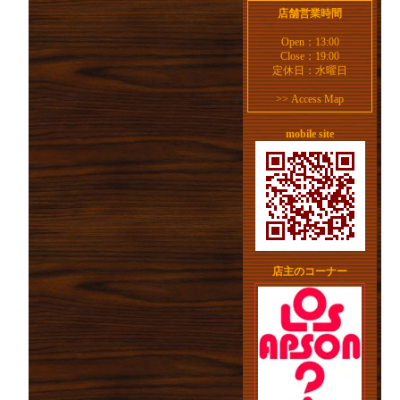
店舗営業時間
Open：13:00
Close：19:00
定休日：水曜日
>>
Access Map
mobile site
店主のコーナー