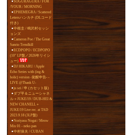
SOGURAGURA / FOR
/YOUR / MORNING
EPHEMEGRA / Scattered
Lettersハンカチ (DLコード
付き)
中根圭 / 鳴沢村セッシ
ョンズ
Cameron Poe / The Great
Sanrio Trendkill
ECDPOPO / ECDPOPO
(10" LP盤／2026年リイシ
ュー)
DJ HIKARU / Apple
Echo Series with (ing &
holic) version -覚醒申告- -
LIVE @Thank U-
ju sei / 申 (カセット版)
ダブ平＆ニューシャネ
ル＋JUKE/19 / DUB-HEI &
NEW CHANELL＋
JUKE/19 Live rec. at TAD
2023.9.18 (3LP盤)
Noriyasu Nogai / Meow
Mix 01 - neko pan
中村保夫 / CUBAN