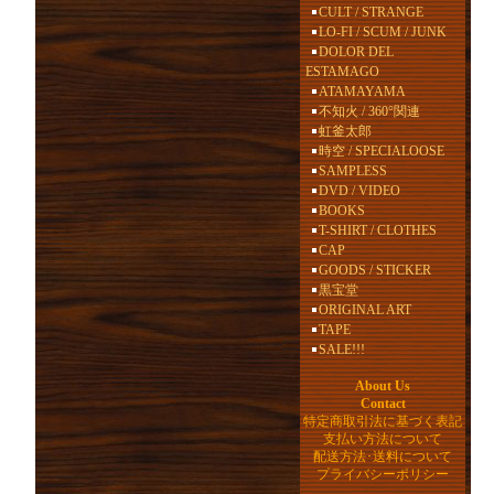
CULT / STRANGE
LO-FI / SCUM / JUNK
DOLOR DEL
ESTAMAGO
ATAMAYAMA
不知火 / 360°関連
虹釜太郎
時空 / SPECIALOOSE
SAMPLESS
DVD / VIDEO
BOOKS
T-SHIRT / CLOTHES
CAP
GOODS / STICKER
黒宝堂
ORIGINAL ART
TAPE
SALE!!!
About Us
Contact
特定商取引法に基づく表記
支払い方法について
配送方法･送料について
プライバシーポリシー