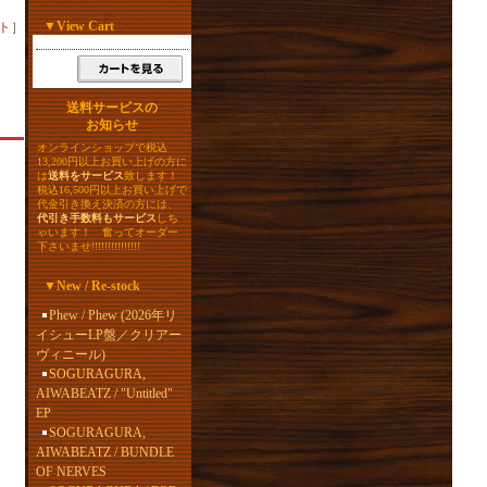
▼
View Cart
ト
］
送料サービスの
お知らせ
オンラインショップで税込
13,200円以上お買い上げの方に
は
送料をサービス
致します！
税込16,500円以上お買い上げで
代金引き換え決済の方には、
代引き手数料もサービス
しち
ゃいます！ 奮ってオーダー
下さいませ!!!!!!!!!!!!!!!
▼
New / Re-stock
Phew / Phew (2026年リ
イシューLP盤／クリアー
ヴィニール)
SOGURAGURA,
AIWABEATZ / "Untitled"
EP
SOGURAGURA,
AIWABEATZ / BUNDLE
OF NERVES