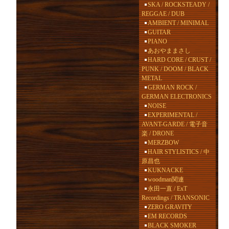
SKA / ROCKSTEADY /
REGGAE / DUB
AMBIENT / MINIMAL
GUITAR
PIANO
あおやままさし
HARD CORE / CRUST /
PUNK / DOOM / BLACK
METAL
GERMAN ROCK /
GERMAN ELECTRONICS
NOISE
EXPERIMENTAL /
AVANT-GARDE / 電子音
楽 / DRONE
MERZBOW
HAIR STYLISTICS / 中
原昌也
KUKNACKE
woodman関連
永田一直 / ExT
Recordings / TRANSONIC
ZERO GRAVITY
EM RECORDS
BLACK SMOKER