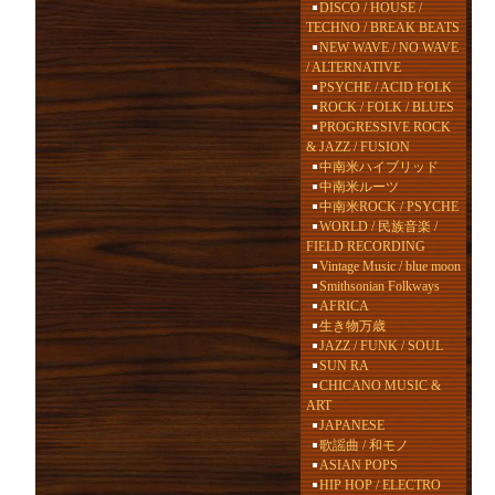
DISCO / HOUSE /
TECHNO / BREAK BEATS
NEW WAVE / NO WAVE
/ ALTERNATIVE
PSYCHE / ACID FOLK
ROCK / FOLK / BLUES
PROGRESSIVE ROCK
& JAZZ / FUSION
中南米ハイブリッド
中南米ルーツ
中南米ROCK / PSYCHE
WORLD / 民族音楽 /
FIELD RECORDING
Vintage Music / blue moon
Smithsonian Folkways
AFRICA
生き物万歳
JAZZ / FUNK / SOUL
SUN RA
CHICANO MUSIC &
ART
JAPANESE
歌謡曲 / 和モノ
ASIAN POPS
HIP HOP / ELECTRO