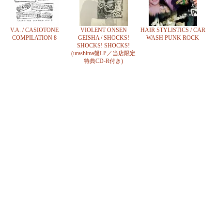
V.A. / CASIOTONE
VIOLENT ONSEN
HAIR STYLISTICS / CAR
COMPILATION 8
GEISHA / SHOCKS!
WASH PUNK ROCK
SHOCKS! SHOCKS!
(urashima盤LP／当店限定
特典CD-R付き)