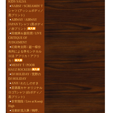
KIDS SALSA
NABSF / SCREAMIN' T
シャツ (アッシュボディ／
黒プリント)
AIRWAY / AIRWAY
に
JAPAN Tシャツ (黒ボディ
／赤プリント)
田畑満＆森田潤 / LIVE
CRITIQUE OF
JUDGEMENT
幻衛奇太郎 / 超一様分
布列による準モンテカル
ロ法 アフリカ！アフリ
カ！
MESSY T / POOR
HAUZ ROCKERS
DJ HOLIDAY / 荒野の
DJ HOLIDAY
ANJI / わたしのすき
居酒屋カヤ オリジナル
ロゴTシャツ (白ボディ／
黒プリント)
非常階段 / Live at Koenji
High
注射針混入豚 / 嗚呼、