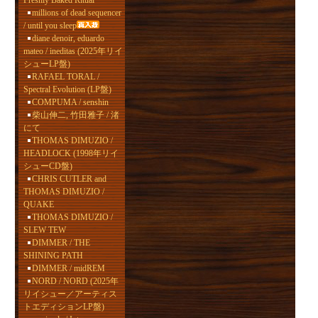
Freshly Baked Ritual
millions of dead sequencer
/ until you sleep
diane denoir, eduardo
mateo / ineditas (2025年リイ
シューLP盤)
RAFAEL TORAL /
Spectral Evolution (LP盤)
COMPUMA / senshin
柴山伸二, 竹田雅子 / 渚
にて
THOMAS DIMUZIO /
HEADLOCK (1998年リイ
シューCD盤)
CHRIS CUTLER and
THOMAS DIMUZIO /
QUAKE
THOMAS DIMUZIO /
SLEW TEW
DIMMER / THE
SHINING PATH
DIMMER / midREM
NORD / NORD (2025年
リイシュー／アーティス
トエディションLP盤)