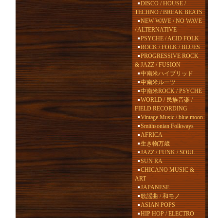
DISCO / HOUSE /
TECHNO / BREAK BEATS
NEW WAVE / NO WAVE
/ ALTERNATIVE
PSYCHE / ACID FOLK
ROCK / FOLK / BLUES
PROGRESSIVE ROCK
& JAZZ / FUSION
中南米ハイブリッド
中南米ルーツ
中南米ROCK / PSYCHE
WORLD / 民族音楽 /
FIELD RECORDING
Vintage Music / blue moon
Smithsonian Folkways
AFRICA
生き物万歳
JAZZ / FUNK / SOUL
SUN RA
CHICANO MUSIC &
ART
JAPANESE
歌謡曲 / 和モノ
ASIAN POPS
HIP HOP / ELECTRO