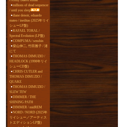
Freshly Baked Ritual
millions of dead sequencer
/ until you sleep
diane denoir, eduardo
mateo / ineditas (2025年リイ
シューLP盤)
RAFAEL TORAL /
Spectral Evolution (LP盤)
COMPUMA / senshin
柴山伸二, 竹田雅子 / 渚
にて
THOMAS DIMUZIO /
HEADLOCK (1998年リイ
シューCD盤)
CHRIS CUTLER and
THOMAS DIMUZIO /
QUAKE
THOMAS DIMUZIO /
SLEW TEW
DIMMER / THE
SHINING PATH
DIMMER / midREM
NORD / NORD (2025年
リイシュー／アーティス
トエディションLP盤)