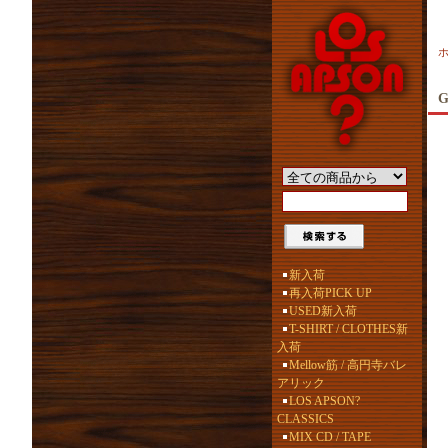
G
新入荷
再入荷PICK UP
USED新入荷
T-SHIRT / CLOTHES新
入荷
Mellow筋 / 高円寺バレ
アリック
LOS APSON?
CLASSICS
MIX CD / TAPE