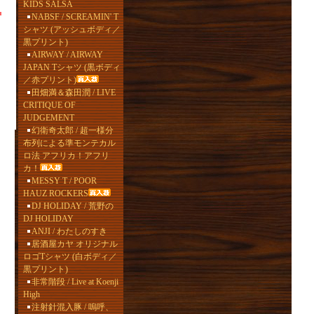
KIDS SALSA
NABSF / SCREAMIN' T
シャツ (アッシュボディ／
黒プリント)
AIRWAY / AIRWAY
JAPAN Tシャツ (黒ボディ
／赤プリント)
田畑満＆森田潤 / LIVE
CRITIQUE OF
JUDGEMENT
幻衛奇太郎 / 超一様分
布列による準モンテカル
ロ法 アフリカ！アフリ
カ！
MESSY T / POOR
HAUZ ROCKERS
DJ HOLIDAY / 荒野の
DJ HOLIDAY
ANJI / わたしのすき
居酒屋カヤ オリジナル
ロゴTシャツ (白ボディ／
黒プリント)
非常階段 / Live at Koenji
High
注射針混入豚 / 嗚呼、