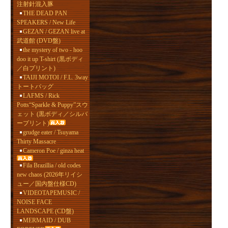
注射針混入豚
THE DEAD PAN
SPEAKERS / New Life
GEZAN / GEZAN live at
武道館 (DVD盤)
the mystery of two - hoo
doo it up T-shirt (黒ボディ
／白プリント)
TAIJI MOTOI / F.L. 3way
トートバッグ
LAFMS / Rick
Potts“Sparkle & Puppy”スウ
ェット (黒ボディ／シルバ
ープリント)
grudge eater / Tsuyama
Thirty Massacre
Cameron Poe / ginza heat
Fila Brazillia / old codes
new chaos (2026年リイシ
ュー／国内盤仕様CD)
VIDEOTAPEMUSIC /
NOISE FACE
LANDSCAPE (CD盤)
MERMAID / DUB