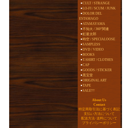
CULT / STRANGE
LO-FI / SCUM / JUNK
DOLOR DEL
ESTAMAGO
ATAMAYAMA
不知火 / 360°関連
虹釜太郎
時空 / SPECIALOOSE
SAMPLESS
DVD / VIDEO
BOOKS
T-SHIRT / CLOTHES
CAP
GOODS / STICKER
黒宝堂
ORIGINAL ART
TAPE
SALE!!!
About Us
Contact
特定商取引法に基づく表記
支払い方法について
配送方法･送料について
プライバシーポリシー