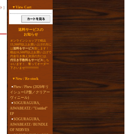
▼
View Cart
ト
］
送料サービスの
お知らせ
オンラインショップで税込
13,200円以上お買い上げの方に
は
送料をサービス
致します！
税込16,500円以上お買い上げで
代金引き換え決済の方には、
代引き手数料もサービス
しち
ゃいます！ 奮ってオーダー
下さいませ!!!!!!!!!!!!!!!
▼
New / Re-stock
Phew / Phew (2026年リ
イシューLP盤／クリアー
ヴィニール)
SOGURAGURA,
AIWABEATZ / "Untitled"
EP
SOGURAGURA,
AIWABEATZ / BUNDLE
OF NERVES