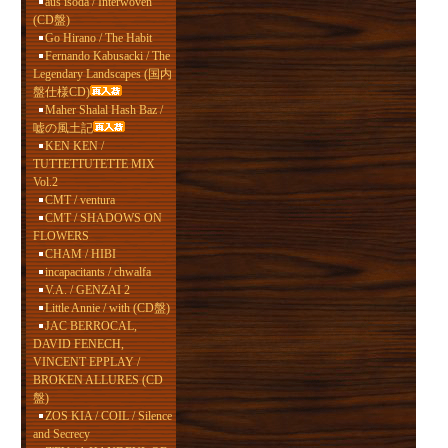
aus isoda / Interwoven
(CD盤)
Go Hirano / The Habit
Fernando Kabusacki / The
Legendary Landscapes (国内
盤仕様CD)
Maher Shalal Hash Baz /
嘘の風土記
KEN KEN /
TUTTETTUTETTE MIX
Vol.2
CMT / ventura
CMT / SHADOWS ON
FLOWERS
CHAM / HIBI
incapacitants / chwalfa
V.A. / GENZAI 2
Little Annie / with (CD盤)
JAC BERROCAL,
DAVID FENECH,
VINCENT EPPLAY /
BROKEN ALLURES (CD
盤)
ZOS KIA / COIL / Silence
and Secrecy