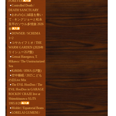
FOREVER
Controlled Death /
DEATH SANCTUARY
おれの心に絨毯を敷い
て - キングジョーと松永
良平のソウル多情旅 2026
春
DOWSER / SCHEMA
1+2
コサカイフミオ / THE
WARM GARDEN (2026年
リイシュー2LP盤)
Gensai Hasegawa, T.
Mikawa / The Unstructurized
Sea
KiMiMi / ИМА (LP盤)
空中睡眠 / 2025こども
の日Live Mix
The EViL HooDoo / The
EViL HooDoo in GARAGE
ROCKIN' CRAZE live at
Shimokitazawa SLiTS
1995.8/20
Molder / Equatorial Beans
LORELAI GUMENI /