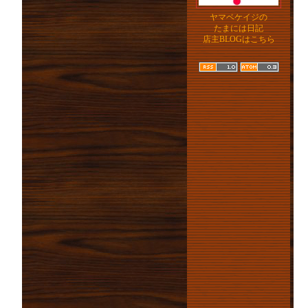
ヤマベケイジの
たまには日記
店主BLOGはこちら