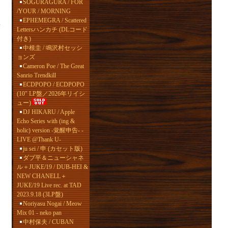
SOGURAGURA / FOR
/YOUR / MORNING
マ
EPHEMEGRA / Scattered
異
Lettersハンカチ (DLコード
付き)
中根圭 / 鳴沢村セッシ
ョンズ
Cameron Poe / The Great
Sanrio Trendkill
ECDPOPO / ECDPOPO
(10" LP盤／2026年リイシ
ュー)
DJ HIKARU / Apple
Echo Series with (ing &
holic) version -覚醒申告- -
LIVE @Thank U-
ju sei / 申 (カセット版)
ダブ平＆ニューシャネ
ル＋JUKE/19 / DUB-HEI &
NEW CHANELL＋
JUKE/19 Live rec. at TAD
2023.9.18 (3LP盤)
Noriyasu Nogai / Meow
Mix 01 - neko pan
中村保夫 / CUBAN