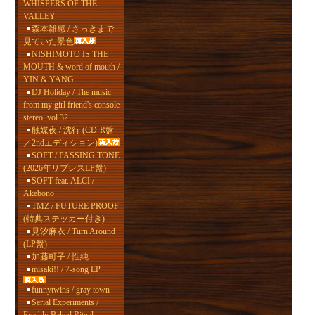
WHISPERS OF THE
VALLEY
森本雑感 / さっきまで
見ていた景色
NISHIMOTO IS THE
MOUTH & word of mouth /
YIN & YANG
DJ Holiday / The music
from my girl friend's console
stereo. vol.32
触媒夜 / 沈行 (CD-R盤
／2ndエディション)
SOFT / PASSING TONE
(2026年リプレスLP盤)
SOFT feat. ALCI /
Akebono
TMZ / FUTURE PROOF
(特典ステッカー付き)
見汐麻衣 / Turn Around
(LP盤)
加藤町子 / 性純
misaki!! / 7-song EP
funnytwins / gray town
Serial Experiments /