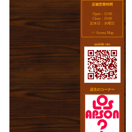
店舗営業時間
Open：13:00
Close：19:00
定休日：水曜日
>>
Access Map
mobile site
店主のコーナー