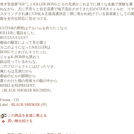
奇才音楽家“KB”ことKILLER-BONGとその兄弟がこれまでに様々な名義で実験を重
ねながら、主に手売りと自主流通で地下流出させてきた幻のCD-Rタイトルが、リ
スタリングされ遂にCD化＆正規流通決定！煙に巻かれ続けている音楽家としての
能を全方位対応に見せつける。
GUITARの野郎はアルバムを作りたくなり
KILLERに電話をした。
RUUUUUUUUU!
都会の騒音によって耳が腐り
カニのようになったKILLLERは
BONGでごきげんそうだった。
じゃぁK-BOMBも誘おう
奴は狂っているからな。
このプロジェクトにはぴったりさ。
俺たちは兄弟だから
都会のビルの隙間から
腐りかけた猫の死体その眼の中から
REBELをREPRESENT
（BLACK SMOKER RECORDS）
Format：CD
Label：
BLACK SMOKER
(JP)
この商品を友達に教える
買い物を続ける