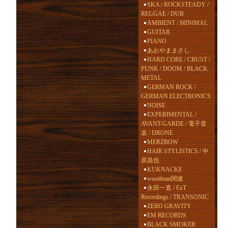
SKA / ROCKSTEADY /
REGGAE / DUB
AMBIENT / MINIMAL
GUITAR
PIANO
あおやままさし
HARD CORE / CRUST /
PUNK / DOOM / BLACK
METAL
GERMAN ROCK /
GERMAN ELECTRONICS
NOISE
EXPERIMENTAL /
AVANT-GARDE / 電子音
楽 / DRONE
MERZBOW
HAIR STYLISTICS / 中
原昌也
KUKNACKE
woodman関連
永田一直 / ExT
Recordings / TRANSONIC
ZERO GRAVITY
EM RECORDS
BLACK SMOKER