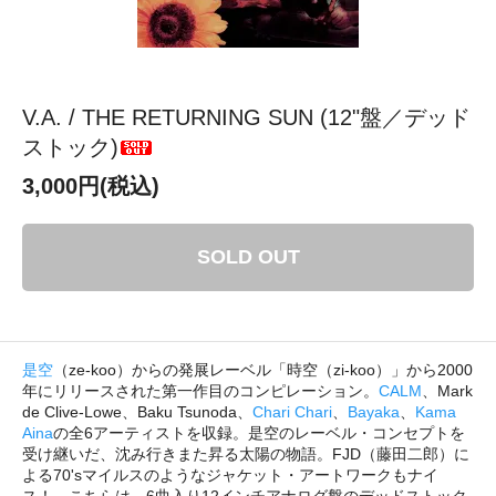
V.A. / THE RETURNING SUN (12"盤／デッド
ストック)
3,000円(税込)
SOLD OUT
是空
（ze-koo）からの発展レーベル「時空（zi-koo）」から2000
年にリリースされた第一作目のコンピレーション。
CALM
、Mark
de Clive-Lowe、Baku Tsunoda、
Chari Chari
、
Bayaka
、
Kama
Aina
の全6アーティストを収録。是空のレーベル・コンセプトを
受け継いだ、沈み行きまた昇る太陽の物語。FJD（藤田二郎）に
よる70'sマイルスのようなジャケット・アートワークもナイ
ス！ こちらは、6曲入り12インチアナログ盤のデッドストック