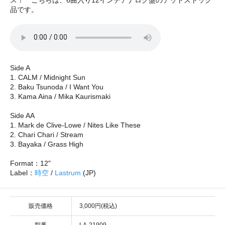
品です。
Side A
1. CALM / Midnight Sun
2. Baku Tsunoda / I Want You
3. Kama Aina / Mika Kaurismaki
Side AA
1. Mark de Clive-Lowe / Nites Like These
2. Chari Chari / Stream
3. Bayaka / Grass High
Format：12"
Label：
時空
/
Lastrum
(JP)
販売価格
3,000円(税込)
型番
LA-21909