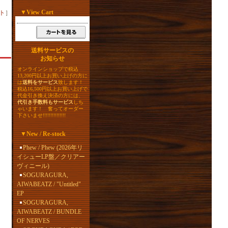
▼
View Cart
ト
］
送料サービスの
お知らせ
オンラインショップで税込
13,200円以上お買い上げの方に
は
送料をサービス
致します！
税込16,500円以上お買い上げで
代金引き換え決済の方には、
代引き手数料もサービス
しち
ゃいます！ 奮ってオーダー
下さいませ!!!!!!!!!!!!!!!
▼
New / Re-stock
Phew / Phew (2026年リ
イシューLP盤／クリアー
ヴィニール)
SOGURAGURA,
AIWABEATZ / "Untitled"
EP
SOGURAGURA,
AIWABEATZ / BUNDLE
OF NERVES