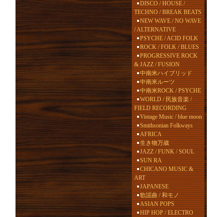
DISCO / HOUSE /
TECHNO / BREAK BEATS
NEW WAVE / NO WAVE
/ ALTERNATIVE
PSYCHE / ACID FOLK
ROCK / FOLK / BLUES
PROGRESSIVE ROCK
& JAZZ / FUSION
中南米ハイブリッド
中南米ルーツ
中南米ROCK / PSYCHE
WORLD / 民族音楽 /
FIELD RECORDING
Vintage Music / blue moon
Smithsonian Folkways
AFRICA
生き物万歳
JAZZ / FUNK / SOUL
SUN RA
CHICANO MUSIC &
ART
JAPANESE
歌謡曲 / 和モノ
ASIAN POPS
HIP HOP / ELECTRO