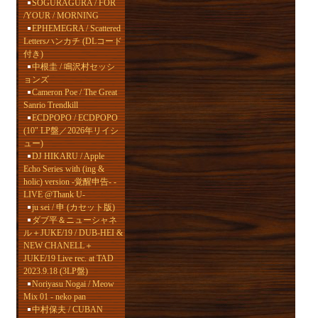
SOGURAGURA / FOR
/YOUR / MORNING
EPHEMEGRA / Scattered
Lettersハンカチ (DLコード
付き)
中根圭 / 鳴沢村セッシ
ョンズ
Cameron Poe / The Great
Sanrio Trendkill
ECDPOPO / ECDPOPO
(10" LP盤／2026年リイシ
ュー)
DJ HIKARU / Apple
Echo Series with (ing &
holic) version -覚醒申告- -
LIVE @Thank U-
ju sei / 申 (カセット版)
ダブ平＆ニューシャネ
ル＋JUKE/19 / DUB-HEI &
NEW CHANELL＋
JUKE/19 Live rec. at TAD
2023.9.18 (3LP盤)
Noriyasu Nogai / Meow
Mix 01 - neko pan
中村保夫 / CUBAN