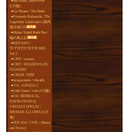
aus isoda / Interwoven
(CD盤)
Go Hirano / The Habit
Fernando Kabusacki / The
Legendary Landscapes (国内
盤仕様CD)
Maher Shalal Hash Baz /
嘘の風土記
KEN KEN /
TUTTETTUTETTE MIX
Vol.2
CMT / ventura
CMT / SHADOWS ON
FLOWERS
CHAM / HIBI
incapacitants / chwalfa
V.A. / GENZAI 2
Little Annie / with (CD盤)
JAC BERROCAL,
DAVID FENECH,
VINCENT EPPLAY /
BROKEN ALLURES (CD
盤)
ZOS KIA / COIL / Silence
and Secrecy