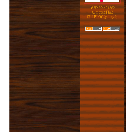
ヤマベケイジの
たまには日記
店主BLOGはこちら