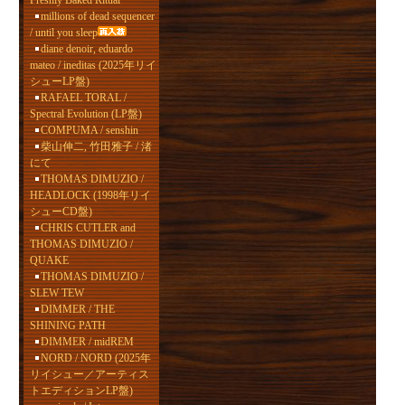
Freshly Baked Ritual
millions of dead sequencer
/ until you sleep
diane denoir, eduardo
mateo / ineditas (2025年リイ
シューLP盤)
RAFAEL TORAL /
Spectral Evolution (LP盤)
COMPUMA / senshin
柴山伸二, 竹田雅子 / 渚
にて
THOMAS DIMUZIO /
HEADLOCK (1998年リイ
シューCD盤)
CHRIS CUTLER and
THOMAS DIMUZIO /
QUAKE
THOMAS DIMUZIO /
SLEW TEW
DIMMER / THE
SHINING PATH
DIMMER / midREM
NORD / NORD (2025年
リイシュー／アーティス
トエディションLP盤)