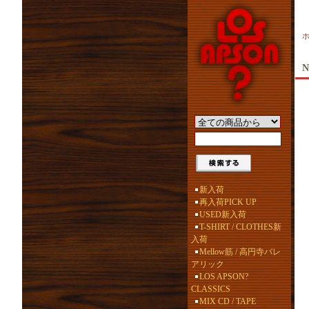
N
新入荷
再入荷PICK UP
USED新入荷
T-SHIRT / CLOTHES新
入荷
Mellow筋 / 高円寺バレ
アリック
LOS APSON?
CLASSICS
MIX CD / TAPE