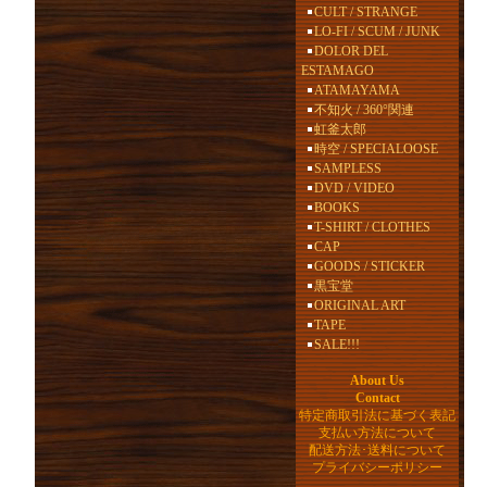
CULT / STRANGE
LO-FI / SCUM / JUNK
DOLOR DEL
ESTAMAGO
ATAMAYAMA
不知火 / 360°関連
虹釜太郎
時空 / SPECIALOOSE
SAMPLESS
DVD / VIDEO
BOOKS
T-SHIRT / CLOTHES
CAP
GOODS / STICKER
黒宝堂
ORIGINAL ART
TAPE
SALE!!!
About Us
Contact
特定商取引法に基づく表記
支払い方法について
配送方法･送料について
プライバシーポリシー