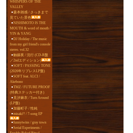
WHISPERS OF THE
VALLEY
森本雑感 / さっきまで
見ていた景色
NISHIMOTO IS THE
MOUTH & word of mouth /
YIN & YANG
DJ Holiday / The music
from my girl friend's console
stereo. vol.32
触媒夜 / 沈行 (CD-R盤
／2ndエディション)
SOFT / PASSING TONE
(2026年リプレスLP盤)
SOFT feat. ALCI /
Akebono
TMZ / FUTURE PROOF
(特典ステッカー付き)
見汐麻衣 / Turn Around
(LP盤)
加藤町子 / 性純
misaki!! / 7-song EP
funnytwins / gray town
Serial Experiments /