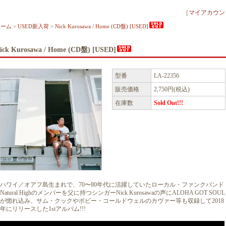
［
マイアカウン
ホーム
>
USED新入荷
>
Nick Kurosawa / Home (CD盤) [USED]
ick Kurosawa / Home (CD盤) [USED]
型番
LA-22356
販売価格
2,750円(税込)
在庫数
Sold Out!!!
ハワイ／オアフ島生まれで、70〜80年代に活躍していたローカル・ファンクバンド
Natural Highのメンバーを父に持つシンガーNick Kurosawaの声にALOHA GOT SOUL
が惚れ込み、サム・クックやボビー・コールドウェルのカヴァー等も収録して2018
年にリリースした1stアルバム!!!