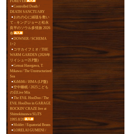
FOREVER
Controlled Death /
DEATH SANCTUARY
おれの心に絨毯を敷い
て - キングジョーと松永
良平のソウル多情旅 2026
春
DOWSER / SCHEMA
1+2
コサカイフミオ / THE
WARM GARDEN (2026年
リイシュー2LP盤)
Gensai Hasegawa, T.
Mikawa / The Unstructurized
Sea
KiMiMi / ИМА (LP盤)
空中睡眠 / 2025こども
の日Live Mix
The EViL HooDoo / The
EViL HooDoo in GARAGE
ROCKIN' CRAZE live at
Shimokitazawa SLiTS
1995.8/20
Molder / Equatorial Beans
LORELAI GUMENI /