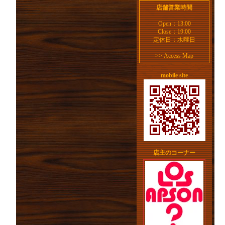
店舗営業時間
Open：13:00
Close：19:00
定休日：水曜日
>>
Access Map
mobile site
店主のコーナー