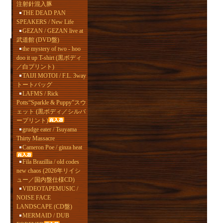
注射針混入豚
THE DEAD PAN
SPEAKERS / New Life
GEZAN / GEZAN live at
武道館 (DVD盤)
the mystery of two - hoo
doo it up T-shirt (黒ボディ
／白プリント)
TAIJI MOTOI / F.L. 3way
トートバッグ
LAFMS / Rick
Potts“Sparkle & Puppy”スウ
ェット (黒ボディ／シルバ
ープリント)
grudge eater / Tsuyama
Thirty Massacre
Cameron Poe / ginza heat
Fila Brazillia / old codes
new chaos (2026年リイシ
ュー／国内盤仕様CD)
VIDEOTAPEMUSIC /
NOISE FACE
LANDSCAPE (CD盤)
MERMAID / DUB