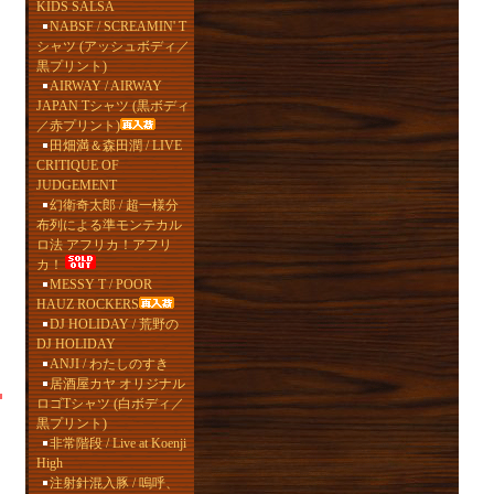
KIDS SALSA
NABSF / SCREAMIN' T
シャツ (アッシュボディ／
黒プリント)
AIRWAY / AIRWAY
JAPAN Tシャツ (黒ボディ
／赤プリント)
田畑満＆森田潤 / LIVE
CRITIQUE OF
JUDGEMENT
幻衛奇太郎 / 超一様分
布列による準モンテカル
ロ法 アフリカ！アフリ
カ！
MESSY T / POOR
HAUZ ROCKERS
DJ HOLIDAY / 荒野の
DJ HOLIDAY
ANJI / わたしのすき
居酒屋カヤ オリジナル
ロゴTシャツ (白ボディ／
黒プリント)
非常階段 / Live at Koenji
High
注射針混入豚 / 嗚呼、