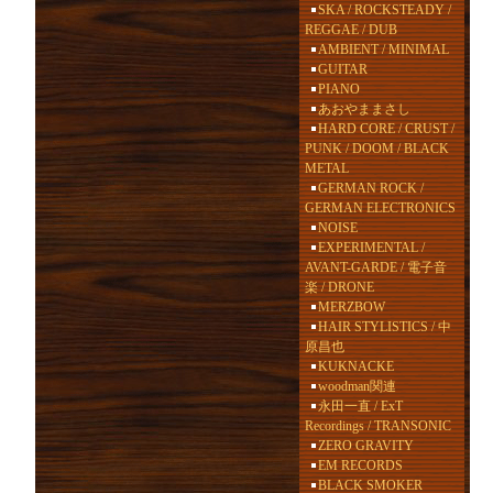
SKA / ROCKSTEADY /
REGGAE / DUB
AMBIENT / MINIMAL
GUITAR
PIANO
あおやままさし
HARD CORE / CRUST /
PUNK / DOOM / BLACK
METAL
GERMAN ROCK /
GERMAN ELECTRONICS
NOISE
EXPERIMENTAL /
AVANT-GARDE / 電子音
楽 / DRONE
MERZBOW
HAIR STYLISTICS / 中
原昌也
KUKNACKE
woodman関連
永田一直 / ExT
Recordings / TRANSONIC
ZERO GRAVITY
EM RECORDS
BLACK SMOKER