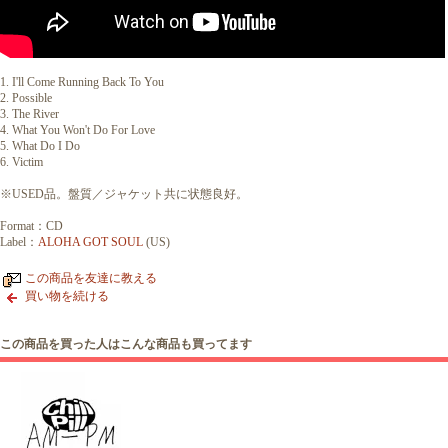
1. I'll Come Running Back To You
2. Possible
3. The River
4. What You Won't Do For Love
5. What Do I Do
6. Victim
※USED品。盤質／ジャケット共に状態良好。
Format：CD
Label：
ALOHA GOT SOUL
(US)
この商品を友達に教える
買い物を続ける
この商品を買った人はこんな商品も買ってます