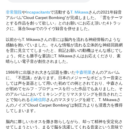
非常階段
や
Incapacitants
で活動する
T. Mikawa
さんの2021年録音
アルバム“Cloud Carpet Bombing”が完成しました。「雲をテーマ
とする作品を創って欲しい」とのお願いにお応え頂いた4トラッ
クに、落合Soupでのライヴ録音を併せました。
以前からT. Mikawaさんの音には脳内を流れる神経情報のような
感触を抱いていました。そんな情報が流れる立体的な神経回路網
を雲に見立ててしまったと、前記お願いの動機はそんな感じでし
ょう。何とも勝手な要請にT. Mikawaさんはお応えくださり、素
晴らしい電子音が創生されました。
1986年に出版され大きな話題を撒いた
中森明菜
さんのアルバム
に、『不思議』があります。日本のメジャーなポピュラー音楽と
しては声を楽器として用いた初めての例とされており、中森さん
が初めてセルフ・プロデュースを行った作品でもありました。そ
のアルバムにおいてミキシングとリマスタリングを担当されたこ
とで知られる
石崎信郎
さんのマスタリングを経て、T. Mikawaさ
んのノイズ“Cloud Carpet Bombing”は制圧力よりも浸透力を獲得
してしまいます。
脳内に夥しいカオスを撒き散らしながら、却って精神を安定化さ
せてしまうという、まるで脳を洗濯してくれる音楽という意味で