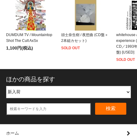
DUMDUM TV / Mountaintop
頭士奈生樹 / 夜想曲 (CD盤＋
whitehouse /
Shot The Cult AxSx
2本組カセット)
experience
CD／199
1,100円(税込)
SOLD OUT
盤) [USED]
SOLD OUT
ほかの商品を探す
検索
ホーム