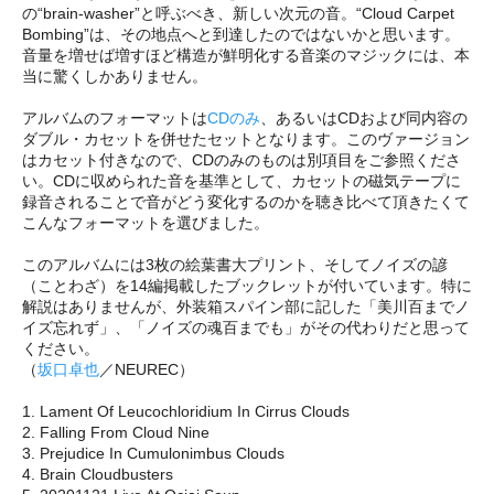
の“brain-washer”と呼ぶべき、新しい次元の音。“Cloud Carpet
Bombing”は、その地点へと到達したのではないかと思います。
音量を増せば増すほど構造が鮮明化する音楽のマジックには、本
当に驚くしかありません。
アルバムのフォーマットは
CDのみ
、あるいはCDおよび同内容の
ダブル・カセットを併せたセットとなります。このヴァージョン
はカセット付きなので、CDのみのものは別項目をご参照くださ
い。CDに収められた音を基準として、カセットの磁気テープに
録音されることで音がどう変化するのかを聴き比べて頂きたくて
こんなフォーマットを選びました。
このアルバムには3枚の絵葉書大プリント、そしてノイズの諺
（ことわざ）を14編掲載したブックレットが付いています。特に
解説はありませんが、外装箱スパイン部に記した「美川百までノ
イズ忘れず」、「ノイズの魂百までも」がその代わりだと思って
ください。
（
坂口卓也
／NEUREC）
1. Lament Of Leucochloridium In Cirrus Clouds
2. Falling From Cloud Nine
3. Prejudice In Cumulonimbus Clouds
4. Brain Cloudbusters