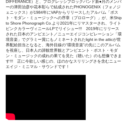
DIFFERANCE）と、プログレッシブロックバンド新●月のメンバ
ーの津田治彦や花本彰らで結成されたPHONOGENIX（フォノジ
ェニックス）が1984年にVAPからリリースしたアルバム「ポス
ト・モダン・ミュージックへの序章（プロローグ）」が、米Ship
to Shore Phonograph Co.より2021年にリマスターされ、ライト
ピンクカラーヴィニールLPでリイシュー!!! 2019年にリリース
された日本のアンビエント／ニューエイジコンピレーション「環
境音楽」でグラミー賞にもノミネートされたlight in the atticが世
界配給担当となると、海外目線の“環境音楽”の先にこのアルバム
を視座し、日本人の諦観世界観とアンビエント・ポスト・モダ
ン・ミュージックの成れの果てを見た（聴いた）のも想像できま
す!!! 正に今欲しい感じの、ほのかなスリリングさを含むニュー
エイジ・ミニマル・サウンドです！