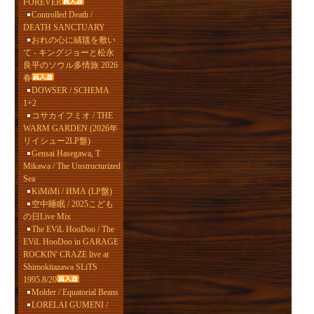
FOREVER
Controlled Death /
DEATH SANCTUARY
おれの心に絨毯を敷い
て - キングジョーと松永
良平のソウル多情旅 2026
春
DOWSER / SCHEMA
1+2
コサカイフミオ / THE
WARM GARDEN (2026年
リイシュー2LP盤)
Gensai Hasegawa, T.
Mikawa / The Unstructurized
Sea
KiMiMi / ИМА (LP盤)
空中睡眠 / 2025こども
の日Live Mix
The EViL HooDoo / The
EViL HooDoo in GARAGE
ROCKIN' CRAZE live at
Shimokitazawa SLiTS
1995.8/20
Molder / Equatorial Beans
LORELAI GUMENI /