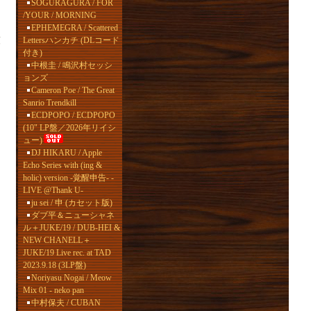
SOGURAGURA / FOR
/YOUR / MORNING
EPHEMEGRA / Scattered
頭
Lettersハンカチ (DLコード
付き)
中根圭 / 鳴沢村セッシ
ョンズ
Cameron Poe / The Great
Sanrio Trendkill
ECDPOPO / ECDPOPO
(10" LP盤／2026年リイシ
ュー)
DJ HIKARU / Apple
Echo Series with (ing &
holic) version -覚醒申告- -
LIVE @Thank U-
ju sei / 申 (カセット版)
ダブ平＆ニューシャネ
ル＋JUKE/19 / DUB-HEI &
NEW CHANELL＋
JUKE/19 Live rec. at TAD
2023.9.18 (3LP盤)
Noriyasu Nogai / Meow
Mix 01 - neko pan
中村保夫 / CUBAN