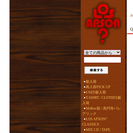
Q
新入荷
再入荷PICK UP
USED新入荷
T-SHIRT / CLOTHES新
入荷
Mellow筋 / 高円寺バレ
アリック
LOS APSON?
CLASSICS
MIX CD / TAPE