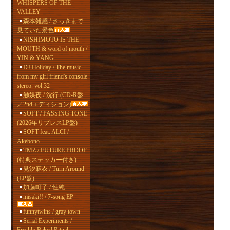
WHISPERS OF THE
VALLEY
森本雑感 / さっきまで
見ていた景色
NISHIMOTO IS THE
MOUTH & word of mouth /
YIN & YANG
DJ Holiday / The music
from my girl friend's console
stereo. vol.32
触媒夜 / 沈行 (CD-R盤
／2ndエディション)
SOFT / PASSING TONE
(2026年リプレスLP盤)
SOFT feat. ALCI /
Akebono
TMZ / FUTURE PROOF
(特典ステッカー付き)
見汐麻衣 / Turn Around
(LP盤)
加藤町子 / 性純
misaki!! / 7-song EP
funnytwins / gray town
Serial Experiments /