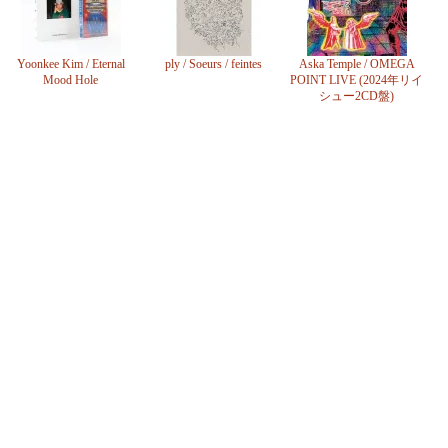
Yoonkee Kim / Eternal
ply / Soeurs / feintes
Aska Temple / OMEGA
Mood Hole
POINT LIVE (2024年リイ
シュー2CD盤)