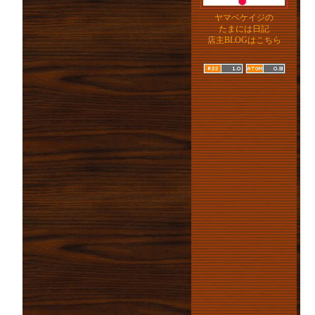
ヤマベケイジの
たまには日記
店主BLOGはこちら