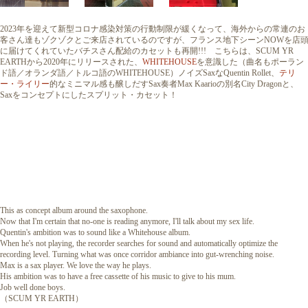
2023年を迎えて新型コロナ感染対策の行動制限が緩くなって、海外からの常連のお
客さん達もゾクゾクとご来店されているのですが、フランス地下シーンNOWを店
に届けてくれていたバチスさん配給のカセットも再開!!! こちらは、SCUM YR
EARTHから2020年にリリースされた、
WHITEHOUSE
を意識した（曲名もポーラン
ド語／オランダ語／トルコ語のWHITEHOUSE）ノイズSaxなQuentin Rollet、
テリ
ー・ライリー
的なミニマル感も醸しだすSax奏者Max Kaarioの別名City Dragonと、
Saxをコンセプトにしたスプリット・カセット！
This as concept album around the saxophone.
Now that I'm certain that no-one is reading anymore, I'll talk about my sex life.
Quentin's ambition was to sound like a Whitehouse album.
When he's not playing, the recorder searches for sound and automatically optimize the
recording level. Turning what was once corridor ambiance into gut-wrenching noise.
Max is a sax player. We love the way he plays.
His ambition was to have a free cassette of his music to give to his mum.
Job well done boys.
（SCUM YR EARTH）