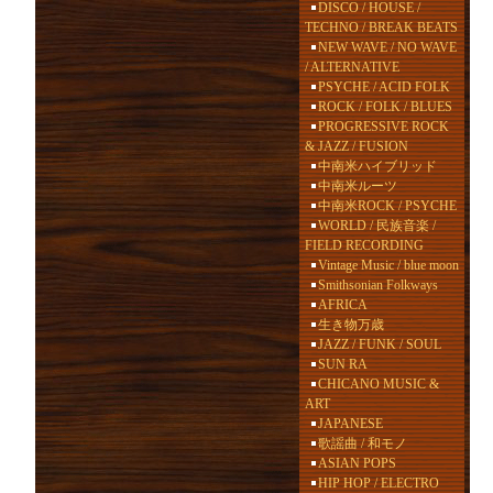
DISCO / HOUSE /
TECHNO / BREAK BEATS
NEW WAVE / NO WAVE
/ ALTERNATIVE
PSYCHE / ACID FOLK
ROCK / FOLK / BLUES
PROGRESSIVE ROCK
& JAZZ / FUSION
中南米ハイブリッド
中南米ルーツ
中南米ROCK / PSYCHE
WORLD / 民族音楽 /
FIELD RECORDING
Vintage Music / blue moon
Smithsonian Folkways
AFRICA
生き物万歳
JAZZ / FUNK / SOUL
SUN RA
CHICANO MUSIC &
ART
JAPANESE
歌謡曲 / 和モノ
ASIAN POPS
HIP HOP / ELECTRO