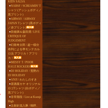
KIDS SALSA
NABSF / SCREAMIN' T
シャツ (アッシュボディ／
黒プリント)
AIRWAY / AIRWAY
JAPAN Tシャツ (黒ボディ
／赤プリント)
田畑満＆森田潤 / LIVE
CRITIQUE OF
JUDGEMENT
幻衛奇太郎 / 超一様分
布列による準モンテカル
ロ法 アフリカ！アフリ
カ！
MESSY T / POOR
HAUZ ROCKERS
DJ HOLIDAY / 荒野の
DJ HOLIDAY
ANJI / わたしのすき
居酒屋カヤ オリジナル
ロゴTシャツ (白ボディ／
黒プリント)
非常階段 / Live at Koenji
High
注射針混入豚 / 嗚呼、