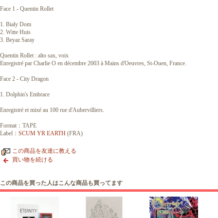
Face 1 - Quentin Rollet
1. Bialy Dom
2. Witte Huis
3. Beyaz Saray
Quentin Rollet : alto sax, voix
Enregistré par Charlie O en décembre 2003 à Mains d'Oeuvres, St-Ouen, France.
Face 2 - City Dragon
1. Dolphin's Embrace
Enregistré et mixé au 100 rue d'Aubervilliers.
Format：TAPE
Label：
SCUM YR EARTH
(FRA)
この商品を友達に教える
買い物を続ける
この商品を買った人はこんな商品も買ってます