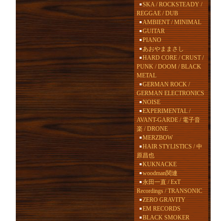
SKA / ROCKSTEADY /
REGGAE / DUB
AMBIENT / MINIMAL
GUITAR
PIANO
あおやままさし
HARD CORE / CRUST /
PUNK / DOOM / BLACK
METAL
GERMAN ROCK /
GERMAN ELECTRONICS
NOISE
EXPERIMENTAL /
AVANT-GARDE / 電子音
楽 / DRONE
MERZBOW
HAIR STYLISTICS / 中
原昌也
KUKNACKE
woodman関連
永田一直 / ExT
Recordings / TRANSONIC
ZERO GRAVITY
EM RECORDS
BLACK SMOKER