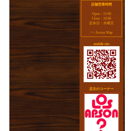
店舗営業時間
Open：13:00
Close：19:00
定休日：水曜日
>>
Access Map
mobile site
店主のコーナー