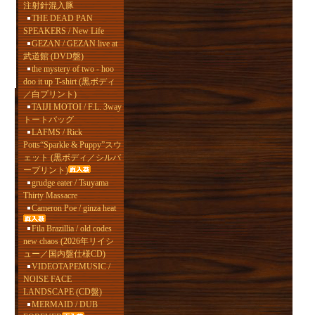
注射針混入豚
THE DEAD PAN
SPEAKERS / New Life
GEZAN / GEZAN live at
武道館 (DVD盤)
the mystery of two - hoo
doo it up T-shirt (黒ボディ
／白プリント)
TAIJI MOTOI / F.L. 3way
トートバッグ
LAFMS / Rick
Potts“Sparkle & Puppy”スウ
ェット (黒ボディ／シルバ
ープリント)
grudge eater / Tsuyama
Thirty Massacre
Cameron Poe / ginza heat
Fila Brazillia / old codes
new chaos (2026年リイシ
ュー／国内盤仕様CD)
VIDEOTAPEMUSIC /
NOISE FACE
LANDSCAPE (CD盤)
MERMAID / DUB