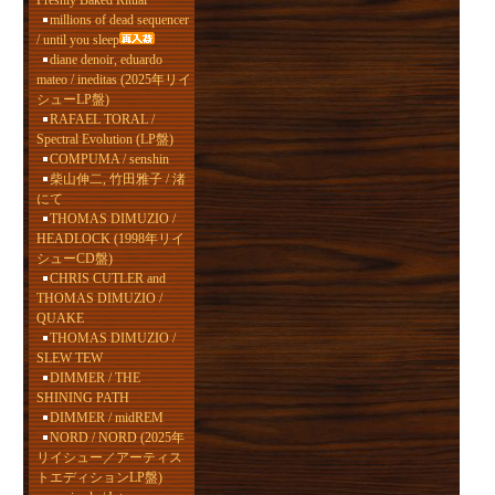
Freshly Baked Ritual
millions of dead sequencer
/ until you sleep
diane denoir, eduardo
mateo / ineditas (2025年リイ
シューLP盤)
RAFAEL TORAL /
Spectral Evolution (LP盤)
COMPUMA / senshin
柴山伸二, 竹田雅子 / 渚
にて
THOMAS DIMUZIO /
HEADLOCK (1998年リイ
シューCD盤)
CHRIS CUTLER and
THOMAS DIMUZIO /
QUAKE
THOMAS DIMUZIO /
SLEW TEW
DIMMER / THE
SHINING PATH
DIMMER / midREM
NORD / NORD (2025年
リイシュー／アーティス
トエディションLP盤)