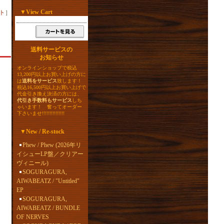
▼
View Cart
ト
］
送料サービスの
お知らせ
オンラインショップで税込
13,200円以上お買い上げの方に
は
送料をサービス
致します！
税込16,500円以上お買い上げで
代金引き換え決済の方には、
代引き手数料もサービス
しち
ゃいます！ 奮ってオーダー
下さいませ!!!!!!!!!!!!!!!
▼
New / Re-stock
Phew / Phew (2026年リ
イシューLP盤／クリアー
ヴィニール)
SOGURAGURA,
AIWABEATZ / "Untitled"
EP
SOGURAGURA,
AIWABEATZ / BUNDLE
OF NERVES