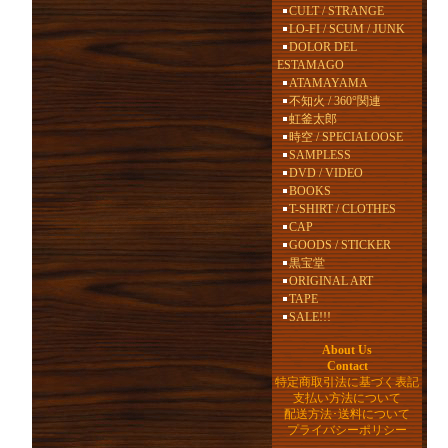
CULT / STRANGE
LO-FI / SCUM / JUNK
DOLOR DEL
ESTAMAGO
ATAMAYAMA
不知火 / 360°関連
虹釜太郎
時空 / SPECIALOOSE
SAMPLESS
DVD / VIDEO
BOOKS
T-SHIRT / CLOTHES
CAP
GOODS / STICKER
黒宝堂
ORIGINAL ART
TAPE
SALE!!!
About Us
Contact
特定商取引法に基づく表記
支払い方法について
配送方法･送料について
プライバシーポリシー