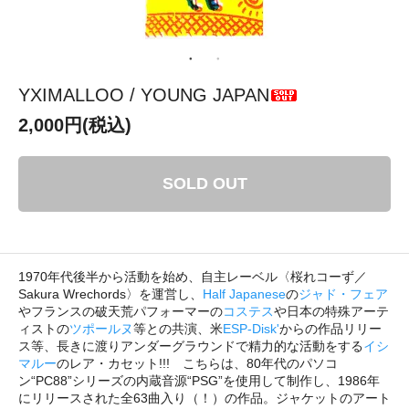
YXIMALLOO / YOUNG JAPAN
2,000円(税込)
SOLD OUT
1970年代後半から活動を始め、自主レーベル〈桜れコーず／
Sakura Wrechords〉を運営し、
Half Japanese
の
ジャド・フェア
やフランスの破天荒パフォーマーの
コステス
や日本の特殊アーテ
ィストの
ツポールヌ
等との共演、米
ESP-Disk'
からの作品リリー
ス等、長きに渡りアンダーグラウンドで精力的な活動をする
イシ
マルー
のレア・カセット!!! こちらは、80年代のパソコ
ン“PC88”シリーズの内蔵音源“PSG”を使用して制作し、1986年
にリリースされた全63曲入り（！）の作品。ジャケットのアート