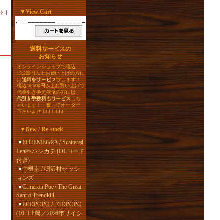
▼
View Cart
ト
］
送料サービスの
お知らせ
オンラインショップで税込
13,200円以上お買い上げの方に
は
送料をサービス
致します！
税込16,500円以上お買い上げで
代金引き換え決済の方には、
代引き手数料もサービス
しち
ゃいます！ 奮ってオーダー
下さいませ!!!!!!!!!!!!!!!
▼
New / Re-stock
EPHEMEGRA / Scattered
Lettersハンカチ (DLコード
付き)
中根圭 / 鳴沢村セッシ
ョンズ
Cameron Poe / The Great
Sanrio Trendkill
ECDPOPO / ECDPOPO
(10" LP盤／2026年リイシ