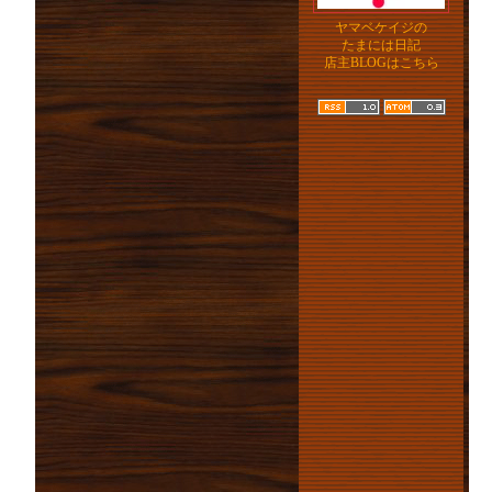
ヤマベケイジの
たまには日記
店主BLOGはこちら