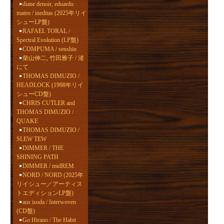
diane denoir, eduardo
mateo / ineditas (2025年リイ
シューLP盤)
RAFAEL TORAL /
Spectral Evolution (LP盤)
COMPUMA / senshin
柴山伸二, 竹田雅子 / 渚
にて
THOMAS DIMUZIO /
HEADLOCK (1998年リイ
シューCD盤)
CHRIS CUTLER and
THOMAS DIMUZIO /
QUAKE
THOMAS DIMUZIO /
SLEW TEW
DIMMER / THE
SHINING PATH
DIMMER / midREM
NORD / NORD (2025年
リイシュー／アーティス
トエディションLP盤)
aus isoda / Interwoven
(CD盤)
Go Hirano / The Habit