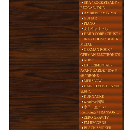
SKA / ROCKSTEADY /
REGGAE / DUB
AMBIENT / MINIMAL
GUITAR
PIANO
あおやままさし
HARD CORE / CRUST /
PUNK / DOOM / BLACK
METAL
GERMAN ROCK /
GERMAN ELECTRONICS
NOISE
EXPERIMENTAL /
AVANT-GARDE / 電子音
楽 / DRONE
MERZBOW
HAIR STYLISTICS / 中
原昌也
KUKNACKE
woodman関連
永田一直 / ExT
Recordings / TRANSONIC
ZERO GRAVITY
EM RECORDS
BLACK SMOKER