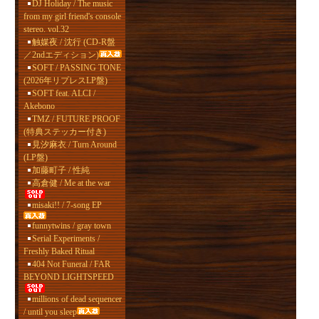
DJ Holiday / The music
from my girl friend's console
stereo. vol.32
触媒夜 / 沈行 (CD-R盤
／2ndエディション)
SOFT / PASSING TONE
(2026年リプレスLP盤)
SOFT feat. ALCI /
Akebono
TMZ / FUTURE PROOF
(特典ステッカー付き)
見汐麻衣 / Turn Around
(LP盤)
加藤町子 / 性純
高倉健 / Me at the war
misaki!! / 7-song EP
funnytwins / gray town
Serial Experiments /
Freshly Baked Ritual
404 Not Funeral / FAR
BEYOND LIGHTSPEED
millions of dead sequencer
/ until you sleep