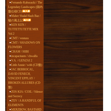
Fernando Kabusacki / The
Legendary Landscapes (国内
盤仕様CD)
Maher Shalal Hash Baz /
嘘の風土記
KEN KEN /
TUTTETTUTETTE MIX
Vol.2
CMT / ventura
CMT / SHADOWS ON
FLOWERS
CHAM / HIBI
incapacitants / chwalfa
V.A. / GENZAI 2
Little Annie / with (CD盤)
JAC BERROCAL,
DAVID FENECH,
VINCENT EPPLAY /
BROKEN ALLURES (CD
盤)
ZOS KIA / COIL / Silence
and Secrecy
Z'EV / A HANDFUL OF
ELEMENTS
MERZBOW, BASTARD