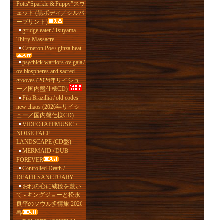
Potts“Sparkle & Puppy”スウ
ェット (黒ボディ／シルバ
ープリント)
grudge eater / Tsuyama
Thirty Massacre
Cameron Poe / ginza heat
psychick warriors ov gaia /
ov biospheres and sacred
grooves (2026年リイシュ
ー／国内盤仕様CD)
Fila Brazillia / old codes
new chaos (2026年リイシ
ュー／国内盤仕様CD)
VIDEOTAPEMUSIC /
NOISE FACE
LANDSCAPE (CD盤)
MERMAID / DUB
FOREVER
Controlled Death /
DEATH SANCTUARY
おれの心に絨毯を敷い
て - キングジョーと松永
良平のソウル多情旅 2026
春