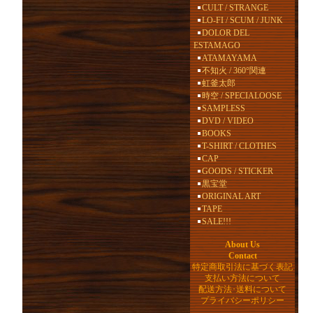
CULT / STRANGE
LO-FI / SCUM / JUNK
DOLOR DEL
ESTAMAGO
ATAMAYAMA
不知火 / 360°関連
虹釜太郎
時空 / SPECIALOOSE
SAMPLESS
DVD / VIDEO
BOOKS
T-SHIRT / CLOTHES
CAP
GOODS / STICKER
黒宝堂
ORIGINAL ART
TAPE
SALE!!!
About Us
Contact
特定商取引法に基づく表記
支払い方法について
配送方法･送料について
プライバシーポリシー