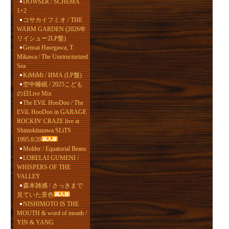
DOWSER / SCHEMA
1+2
コサカイフミオ / THE
WARM GARDEN (2026年
リイシュー2LP盤)
Gensai Hasegawa, T.
Mikawa / The Unstructurized
Sea
KiMiMi / ИМА (LP盤)
空中睡眠 / 2025こども
の日Live Mix
The EViL HooDoo / The
EViL HooDoo in GARAGE
ROCKIN' CRAZE live at
Shimokitazawa SLiTS
1995.8/20
Molder / Equatorial Beans
LORELAI GUMENI /
WHISPERS OF THE
VALLEY
森本雑感 / さっきまで
見ていた景色
NISHIMOTO IS THE
MOUTH & word of mouth /
YIN & YANG