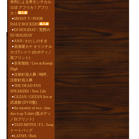
布列による準モンテカル
ロ法 アフリカ！アフリ
カ！
MESSY T / POOR
HAUZ ROCKERS
DJ HOLIDAY / 荒野の
DJ HOLIDAY
ANJI / わたしのすき
居酒屋カヤ オリジナル
ロゴTシャツ (白ボディ／
黒プリント)
非常階段 / Live at Koenji
High
注射針混入豚 / 嗚呼、
注射針混入豚
THE DEAD PAN
SPEAKERS / New Life
GEZAN / GEZAN live at
武道館 (DVD盤)
the mystery of two - hoo
doo it up T-shirt (黒ボディ
／白プリント)
TAIJI MOTOI / F.L. 3way
トートバッグ
LAFMS / Rick