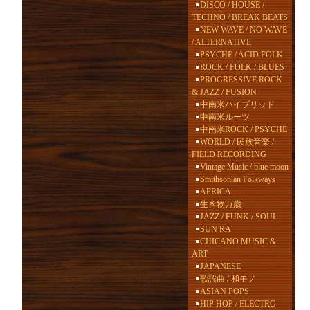
DISCO / HOUSE /
TECHNO / BREAK BEATS
NEW WAVE / NO WAVE
/ ALTERNATIVE
PSYCHE / ACID FOLK
ROCK / FOLK / BLUES
PROGRESSIVE ROCK
& JAZZ / FUSION
中南米ハイブリッド
中南米ルーツ
中南米ROCK / PSYCHE
WORLD / 民族音楽 /
FIELD RECORDING
Vintage Music / blue moon
Smithsonian Folkways
AFRICA
生き物万歳
JAZZ / FUNK / SOUL
SUN RA
CHICANO MUSIC &
ART
JAPANESE
歌謡曲 / 和モノ
ASIAN POPS
HIP HOP / ELECTRO