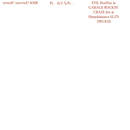
reviveE! survvivE! KMR
れ、山となれ…
EViL HooDoo in
GARAGE ROCKIN'
CRAZE live at
Shimokitazawa SLiTS
1995.8/20