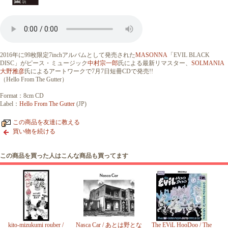
2016年に99枚限定7inchアルバムとして発売された
MASONNA
「EVIL BLACK
DISC」がピース・ミュージック
中村宗一郎
氏による最新リマスター、
SOLMANIA
大野雅彦
氏によるアートワークで7月7日短冊CDで発売!!
（Hello From The Gutter）
Format：8cm CD
Label：
Hello From The Gutter
(JP)
この商品を友達に教える
買い物を続ける
この商品を買った人はこんな商品も買ってます
kito-mizukumi rouber /
Nasca Car / あとは野とな
The EViL HooDoo / The