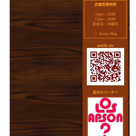
店舗営業時間
Open：13:00
Close：19:00
定休日：水曜日
>>
Access Map
mobile site
店主のコーナー