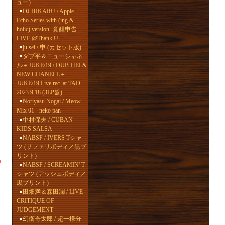
ュー)
DJ HIKARU / Apple
Echo Series with (ing &
holic) version -覚醒申告- -
LIVE @Thank U-
ju sei / 申 (カセット版)
ダブ平＆ニューシャネ
ル＋JUKE/19 / DUB-HEI &
NEW CHANELL＋
JUKE/19 Live rec. at TAD
2023.9.18 (3LP盤)
Noriyasu Nogai / Meow
Mix 01 - neko pan
中村保夫 / CUBAN
KIDS SALSA
NABSF / IVERS Tシャ
ツ (サファリボディ／黒プ
リント)
NABSF / SCREAMIN' T
シャツ (アッシュボディ／
黒プリント)
田畑満＆森田潤 / LIVE
CRITIQUE OF
JUDGEMENT
幻衛奇太郎 / 超一様分