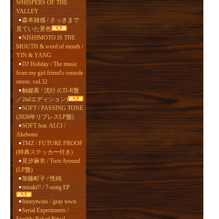
WHISPERS OF THE
VALLEY
森本雑感 / さっきまで
見ていた景色
NISHIMOTO IS THE
MOUTH & word of mouth /
YIN & YANG
DJ Holiday / The music
from my girl friend's console
stereo. vol.32
触媒夜 / 沈行 (CD-R盤
／2ndエディション)
SOFT / PASSING TONE
(2026年リプレスLP盤)
SOFT feat. ALCI /
Akebono
TMZ / FUTURE PROOF
(特典ステッカー付き)
見汐麻衣 / Turn Around
(LP盤)
加藤町子 / 性純
misaki!! / 7-song EP
funnytwins / gray town
Serial Experiments /