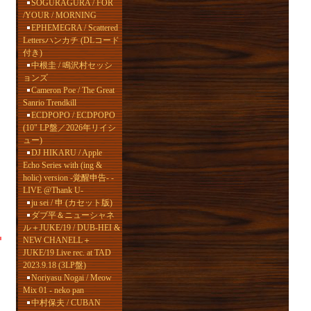
SOGURAGURA / FOR
/YOUR / MORNING
EPHEMEGRA / Scattered
Lettersハンカチ (DLコード
付き)
中根圭 / 鳴沢村セッシ
ョンズ
Cameron Poe / The Great
Sanrio Trendkill
ECDPOPO / ECDPOPO
(10" LP盤／2026年リイシ
ュー)
DJ HIKARU / Apple
Echo Series with (ing &
holic) version -覚醒申告- -
LIVE @Thank U-
ju sei / 申 (カセット版)
ダブ平＆ニューシャネ
ル＋JUKE/19 / DUB-HEI &
NEW CHANELL＋
JUKE/19 Live rec. at TAD
2023.9.18 (3LP盤)
Noriyasu Nogai / Meow
Mix 01 - neko pan
中村保夫 / CUBAN