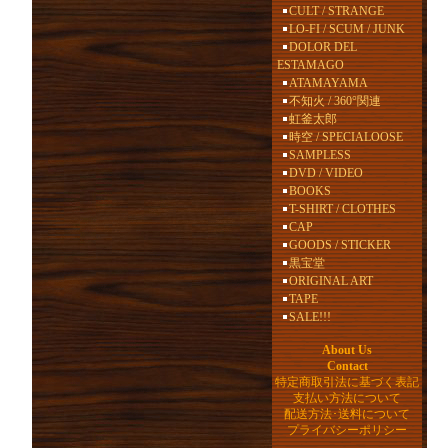
CULT / STRANGE
LO-FI / SCUM / JUNK
DOLOR DEL
ESTAMAGO
ATAMAYAMA
不知火 / 360°関連
虹釜太郎
時空 / SPECIALOOSE
SAMPLESS
DVD / VIDEO
BOOKS
T-SHIRT / CLOTHES
CAP
GOODS / STICKER
黒宝堂
ORIGINAL ART
TAPE
SALE!!!
About Us
Contact
特定商取引法に基づく表記
支払い方法について
配送方法･送料について
プライバシーポリシー