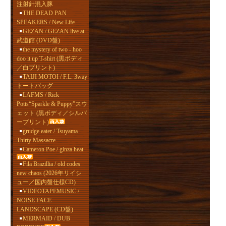
注射針混入豚
THE DEAD PAN
SPEAKERS / New Life
GEZAN / GEZAN live at
武道館 (DVD盤)
the mystery of two - hoo
doo it up T-shirt (黒ボディ
／白プリント)
TAIJI MOTOI / F.L. 3way
トートバッグ
LAFMS / Rick
Potts“Sparkle & Puppy”スウ
ェット (黒ボディ／シルバ
ープリント)
grudge eater / Tsuyama
Thirty Massacre
Cameron Poe / ginza heat
Fila Brazillia / old codes
new chaos (2026年リイシ
ュー／国内盤仕様CD)
VIDEOTAPEMUSIC /
NOISE FACE
LANDSCAPE (CD盤)
MERMAID / DUB