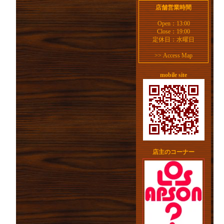
店舗営業時間
Open：13:00
Close：19:00
定休日：水曜日
>>
Access Map
mobile site
店主のコーナー