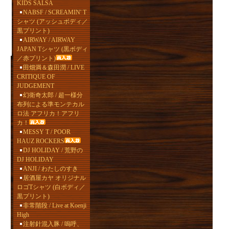
KIDS SALSA
NABSF / SCREAMIN' T
シャツ (アッシュボディ／
黒プリント)
AIRWAY / AIRWAY
JAPAN Tシャツ (黒ボディ
／赤プリント)
田畑満＆森田潤 / LIVE
CRITIQUE OF
JUDGEMENT
幻衛奇太郎 / 超一様分
布列による準モンテカル
ロ法 アフリカ！アフリ
カ！
MESSY T / POOR
HAUZ ROCKERS
DJ HOLIDAY / 荒野の
DJ HOLIDAY
ANJI / わたしのすき
居酒屋カヤ オリジナル
ロゴTシャツ (白ボディ／
黒プリント)
非常階段 / Live at Koenji
High
注射針混入豚 / 嗚呼、