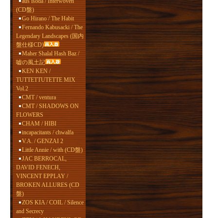
aus isoda / Interwoven
(CD盤)
Go Hirano / The Habit
Fernando Kabusacki / The
Legendary Landscapes (国内
盤仕様CD)
Maher Shalal Hash Baz /
嘘の風土記
KEN KEN /
TUTTETTUTETTE MIX
Vol.2
CMT / ventura
CMT / SHADOWS ON
FLOWERS
CHAM / HIBI
incapacitants / chwalfa
V.A. / GENZAI 2
Little Annie / with (CD盤)
JAC BERROCAL,
DAVID FENECH,
VINCENT EPPLAY /
BROKEN ALLURES (CD
盤)
ZOS KIA / COIL / Silence
and Secrecy