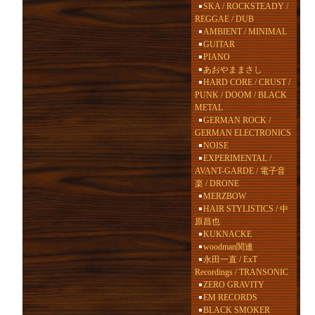
SKA / ROCKSTEADY /
REGGAE / DUB
AMBIENT / MINIMAL
GUITAR
PIANO
あおやままさし
HARD CORE / CRUST /
PUNK / DOOM / BLACK
METAL
GERMAN ROCK /
GERMAN ELECTRONICS
NOISE
EXPERIMENTAL /
AVANT-GARDE / 電子音
楽 / DRONE
MERZBOW
HAIR STYLISTICS / 中
原昌也
KUKNACKE
woodman関連
永田一直 / ExT
Recordings / TRANSONIC
ZERO GRAVITY
EM RECORDS
BLACK SMOKER