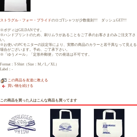
ストラグル・フォー・プライド
のロゴTシャツが少数復刻!!! ダッシュGET!!!
※ボディはGILDANです。
※ハンドプリントのため、刷りムラがあることをご了承のお客さまのみご注文下さ
い。
※お使いのPCモニターの設定等により、実際の商品のカラーと若干異なって見える
場合がございます。予め、ご了承下さい。
※「ゆうメール」「定形外郵便」での発送は不可です。
Format：T-Shirt（Size：M／L／XL）
Label：-
この商品を友達に教える
買い物を続ける
この商品を買った人はこんな商品も買ってます