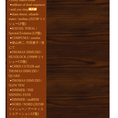
Freshly Baked Ritual
millions of dead sequencer
/ until you sleep
diane denoir, eduardo
mateo / ineditas (2025年リイ
シューLP盤)
RAFAEL TORAL /
Spectral Evolution (LP盤)
COMPUMA / senshin
柴山伸二, 竹田雅子 / 渚
にて
THOMAS DIMUZIO /
HEADLOCK (1998年リイ
シューCD盤)
CHRIS CUTLER and
THOMAS DIMUZIO /
QUAKE
THOMAS DIMUZIO /
SLEW TEW
DIMMER / THE
SHINING PATH
DIMMER / midREM
NORD / NORD (2025年
リイシュー／アーティス
トエディションLP盤)