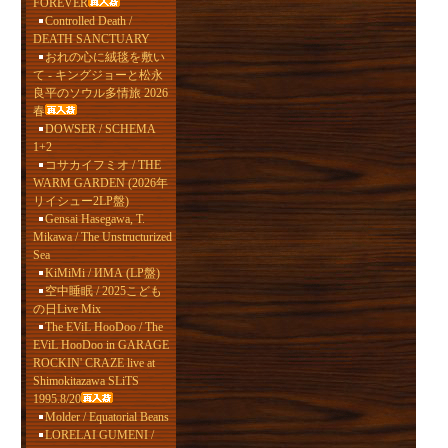
FOREVER
Controlled Death /
DEATH SANCTUARY
おれの心に絨毯を敷い
て - キングジョーと松永
良平のソウル多情旅 2026
春
DOWSER / SCHEMA
1+2
コサカイフミオ / THE
WARM GARDEN (2026年
リイシュー2LP盤)
Gensai Hasegawa, T.
Mikawa / The Unstructurized
Sea
KiMiMi / ИМА (LP盤)
空中睡眠 / 2025こども
の日Live Mix
The EViL HooDoo / The
EViL HooDoo in GARAGE
ROCKIN' CRAZE live at
Shimokitazawa SLiTS
1995.8/20
Molder / Equatorial Beans
LORELAI GUMENI /