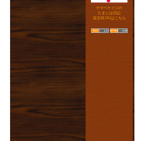
ヤマベケイジの
たまには日記
店主BLOGはこちら