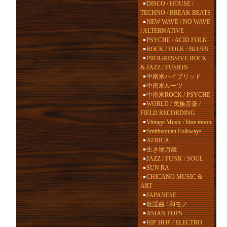
DISCO / HOUSE /
TECHNO / BREAK BEATS
NEW WAVE / NO WAVE
/ ALTERNATIVE
PSYCHE / ACID FOLK
ROCK / FOLK / BLUES
PROGRESSIVE ROCK
& JAZZ / FUSION
中南米ハイブリッド
中南米ルーツ
中南米ROCK / PSYCHE
WORLD / 民族音楽 /
FIELD RECORDING
Vintage Music / blue moon
Smithsonian Folkways
AFRICA
生き物万歳
JAZZ / FUNK / SOUL
SUN RA
CHICANO MUSIC &
ART
JAPANESE
歌謡曲 / 和モノ
ASIAN POPS
HIP HOP / ELECTRO