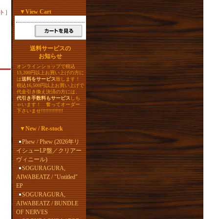
▼
View Cart
ト
］
送料サービスの
お知らせ
オンラインショップで税込
13,200円以上お買い上げの方に
は
送料をサービス
致します！
税込16,500円以上お買い上げで
代金引き換え決済の方には、
代引き手数料もサービス
しち
ゃいます！ 奮ってオーダー
下さいませ!!!!!!!!!!!!!!!
▼
New / Re-stock
Phew / Phew (2026年リ
イシューLP盤／クリアー
ヴィニール)
SOGURAGURA,
AIWABEATZ / "Untitled"
EP
SOGURAGURA,
AIWABEATZ / BUNDLE
OF NERVES