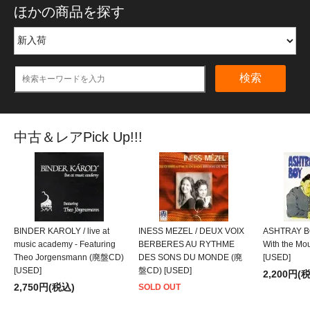
ほかの商品を探す
検索
中古＆レアPick Up!!!
BINDER KAROLY / live at
INESS MEZEL / DEUX VOIX
ASHTRAY BO
music academy - Featuring
BERBERES AU RYTHME
With the M
Theo Jorgensmann (廃盤CD)
DES SONS DU MONDE (廃
[USED]
[USED]
盤CD) [USED]
2,200円(
2,750円(税込)
SOLD OUT