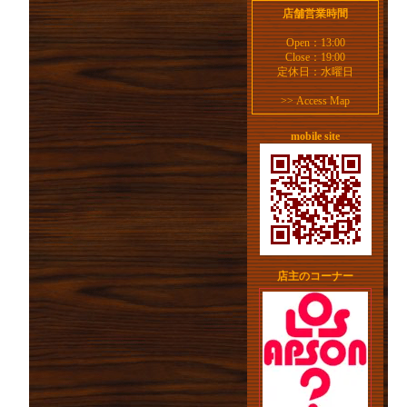
店舗営業時間
Open：13:00
Close：19:00
定休日：水曜日
>>
Access Map
mobile site
店主のコーナー