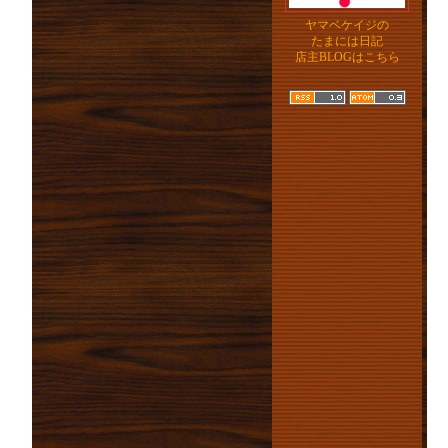
ヤマベケイジの
たまには日記
店主BLOGはこちら