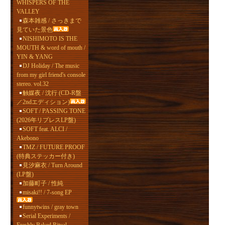
WHISPERS OF THE
VALLEY
森本雑感 / さっきまで
見ていた景色
NISHIMOTO IS THE
MOUTH & word of mouth /
YIN & YANG
DJ Holiday / The music
from my girl friend's console
stereo. vol.32
触媒夜 / 沈行 (CD-R盤
／2ndエディション)
SOFT / PASSING TONE
(2026年リプレスLP盤)
SOFT feat. ALCI /
Akebono
TMZ / FUTURE PROOF
(特典ステッカー付き)
見汐麻衣 / Turn Around
(LP盤)
加藤町子 / 性純
misaki!! / 7-song EP
funnytwins / gray town
Serial Experiments /