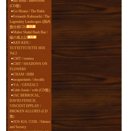
aus isoda / Interwoven
(CD盤)
Go Hirano / The Habit
Fernando Kabusacki / The
Legendary Landscapes (国内
盤仕様CD)
Maher Shalal Hash Baz /
嘘の風土記
KEN KEN /
TUTTETTUTETTE MIX
Vol.2
CMT / ventura
CMT / SHADOWS ON
FLOWERS
CHAM / HIBI
incapacitants / chwalfa
V.A. / GENZAI 2
Little Annie / with (CD盤)
JAC BERROCAL,
DAVID FENECH,
VINCENT EPPLAY /
BROKEN ALLURES (CD
盤)
ZOS KIA / COIL / Silence
and Secrecy