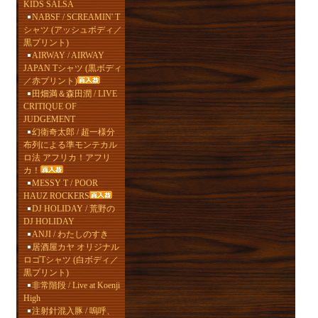
KIDS SALSA
NABSF / SCREAMIN' T
シャツ (アッシュボディ／
黒プリント)
AIRWAY / AIRWAY
JAPAN Tシャツ (黒ボディ
／赤プリント)
田畑満＆森田潤 / LIVE
CRITIQUE OF
JUDGEMENT
幻衛奇太郎 / 超一様分
布列による準モンテカル
ロ法 アフリカ！アフリ
カ！
MESSY T / POOR
HAUZ ROCKERS
DJ HOLIDAY / 荒野の
DJ HOLIDAY
ANJI / わたしのすき
居酒屋カヤ オリジナル
ロゴTシャツ (白ボディ／
黒プリント)
非常階段 / Live at Koenji
High
注射針混入豚 / 嗚呼、