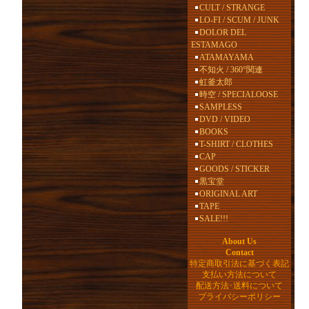
CULT / STRANGE
LO-FI / SCUM / JUNK
DOLOR DEL
ESTAMAGO
ATAMAYAMA
不知火 / 360°関連
虹釜太郎
時空 / SPECIALOOSE
SAMPLESS
DVD / VIDEO
BOOKS
T-SHIRT / CLOTHES
CAP
GOODS / STICKER
黒宝堂
ORIGINAL ART
TAPE
SALE!!!
About Us
Contact
特定商取引法に基づく表記
支払い方法について
配送方法･送料について
プライバシーポリシー