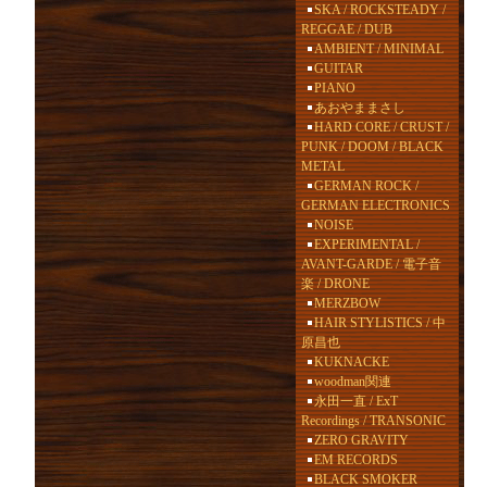
SKA / ROCKSTEADY /
REGGAE / DUB
AMBIENT / MINIMAL
GUITAR
PIANO
あおやままさし
HARD CORE / CRUST /
PUNK / DOOM / BLACK
METAL
GERMAN ROCK /
GERMAN ELECTRONICS
NOISE
EXPERIMENTAL /
AVANT-GARDE / 電子音
楽 / DRONE
MERZBOW
HAIR STYLISTICS / 中
原昌也
KUKNACKE
woodman関連
永田一直 / ExT
Recordings / TRANSONIC
ZERO GRAVITY
EM RECORDS
BLACK SMOKER