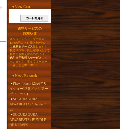
▼
View Cart
ト
］
送料サービスの
お知らせ
オンラインショップで税込
13,200円以上お買い上げの方に
は
送料をサービス
致します！
税込16,500円以上お買い上げで
代金引き換え決済の方には、
代引き手数料もサービス
しち
ゃいます！ 奮ってオーダー
下さいませ!!!!!!!!!!!!!!!
▼
New / Re-stock
Phew / Phew (2026年リ
イシューLP盤／クリアー
ヴィニール)
SOGURAGURA,
AIWABEATZ / "Untitled"
EP
SOGURAGURA,
AIWABEATZ / BUNDLE
OF NERVES