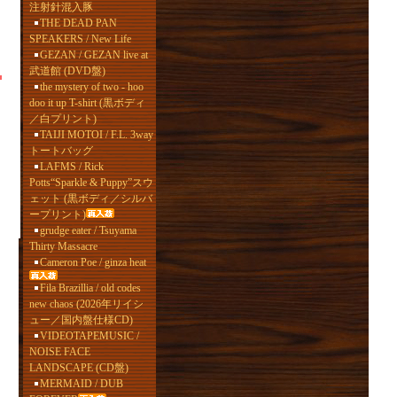
注射針混入豚
THE DEAD PAN
SPEAKERS / New Life
GEZAN / GEZAN live at
武道館 (DVD盤)
the mystery of two - hoo
doo it up T-shirt (黒ボディ
／白プリント)
TAIJI MOTOI / F.L. 3way
トートバッグ
LAFMS / Rick
Potts“Sparkle & Puppy”スウ
ェット (黒ボディ／シルバ
ープリント)
grudge eater / Tsuyama
Thirty Massacre
Cameron Poe / ginza heat
Fila Brazillia / old codes
new chaos (2026年リイシ
ュー／国内盤仕様CD)
VIDEOTAPEMUSIC /
NOISE FACE
LANDSCAPE (CD盤)
MERMAID / DUB