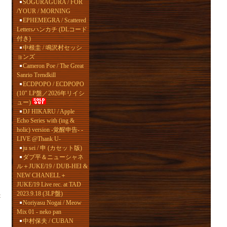
SOGURAGURA / FOR
/YOUR / MORNING
EPHEMEGRA / Scattered
Lettersハンカチ (DLコード
付き)
中根圭 / 鳴沢村セッシ
ョンズ
Cameron Poe / The Great
Sanrio Trendkill
ECDPOPO / ECDPOPO
(10" LP盤／2026年リイシ
ュー)
DJ HIKARU / Apple
Echo Series with (ing &
holic) version -覚醒申告- -
LIVE @Thank U-
ju sei / 申 (カセット版)
ダブ平＆ニューシャネ
ル＋JUKE/19 / DUB-HEI &
NEW CHANELL＋
JUKE/19 Live rec. at TAD
2023.9.18 (3LP盤)
t
Noriyasu Nogai / Meow
Mix 01 - neko pan
中村保夫 / CUBAN