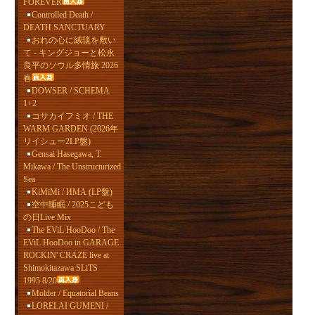
FOREVER
Controlled Death /
DEATH SANCTUARY
おれの心に絨毯を敷い
て - キングジョーと松永
良平のソウル多情旅 2026
春
DOWSER / SCHEMA
1+2
コサカイフミオ / THE
WARM GARDEN (2026年
リイシュー2LP盤)
Gensai Hasegawa, T.
Mikawa / The Unstructurized
Sea
KiMiMi / ИМА (LP盤)
空中睡眠 / 2025こども
の日Live Mix
The EViL HooDoo / The
EViL HooDoo in GARAGE
ROCKIN' CRAZE live at
Shimokitazawa SLiTS
1995.8/20
Molder / Equatorial Beans
LORELAI GUMENI /