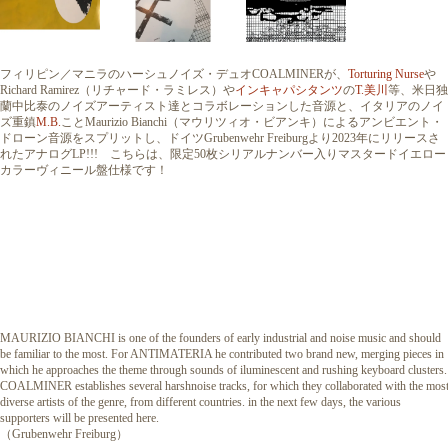
フィリピン／マニラのハーシュノイズ・デュオCOALMINERが、
Torturing Nurse
や
Richard Ramirez（リチャード・ラミレス）や
インキャパシタンツ
の
T.美川
等、米日独
蘭中比泰のノイズアーティスト達とコラボレーションした音源と、イタリアのノイ
ズ重鎮
M.B.
ことMaurizio Bianchi（マウリツィオ・ビアンキ）によるアンビエント・
ドローン音源をスプリットし、ドイツGrubenwehr Freiburgより2023年にリリースさ
れたアナログLP!!! こちらは、限定50枚シリアルナンバー入りマスタードイエロー
カラーヴィニール盤仕様です！
MAURIZIO BIANCHI is one of the founders of early industrial and noise music and should
be familiar to the most. For ANTIMATERIA he contributed two brand new, merging pieces in
which he approaches the theme through sounds of iluminescent and rushing keyboard clusters.
COALMINER establishes several harshnoise tracks, for which they collaborated with the mos
diverse artists of the genre, from different countries. in the next few days, the various
supporters will be presented here.
（Grubenwehr Freiburg）