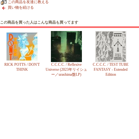
この商品を友達に教える
買い物を続ける
この商品を買った人はこんな商品も買ってます
RICK POTTS / DON'T
C.C.C.C. / Reflexive
C.C.C.C. / TEST TUBE
THINK
Universe (2023年リイシュ
FANTASY - Extended
ー／urashima盤LP)
Edition