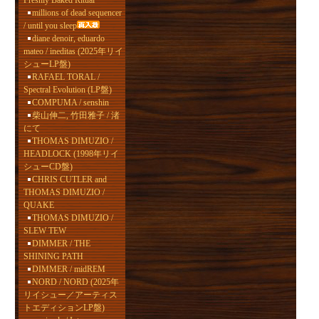
Freshly Baked Ritual
millions of dead sequencer
/ until you sleep
diane denoir, eduardo
mateo / ineditas (2025年リイ
シューLP盤)
RAFAEL TORAL /
Spectral Evolution (LP盤)
COMPUMA / senshin
柴山伸二, 竹田雅子 / 渚
にて
THOMAS DIMUZIO /
HEADLOCK (1998年リイ
シューCD盤)
CHRIS CUTLER and
THOMAS DIMUZIO /
QUAKE
THOMAS DIMUZIO /
SLEW TEW
DIMMER / THE
SHINING PATH
DIMMER / midREM
NORD / NORD (2025年
リイシュー／アーティス
トエディションLP盤)