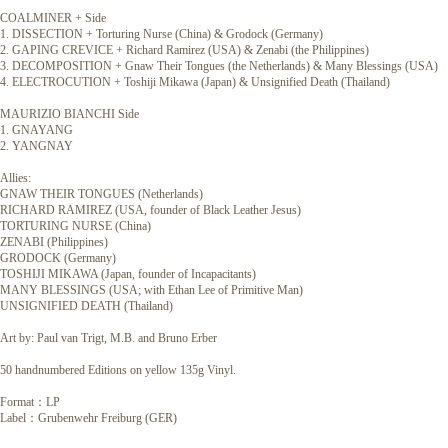
COALMINER + Side
1. DISSECTION + Torturing Nurse (China) & Grodock (Germany)
2. GAPING CREVICE + Richard Ramirez (USA) & Zenabi (the Philippines)
3. DECOMPOSITION + Gnaw Their Tongues (the Netherlands) & Many Blessings (USA)
4. ELECTROCUTION + Toshiji Mikawa (Japan) & Unsignified Death (Thailand)
MAURIZIO BIANCHI Side
1. GNAYANG
2. YANGNAY
Allies:
GNAW THEIR TONGUES (Netherlands)
RICHARD RAMIREZ (USA, founder of Black Leather Jesus)
TORTURING NURSE (China)
ZENABI (Philippines)
GRODOCK (Germany)
TOSHIJI MIKAWA (Japan, founder of Incapacitants)
MANY BLESSINGS (USA; with Ethan Lee of Primitive Man)
UNSIGNIFIED DEATH (Thailand)
Art by: Paul van Trigt, M.B. and Bruno Erber
50 handnumbered Editions on yellow 135g Vinyl.
Format：LP
Label：Grubenwehr Freiburg (GER)