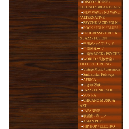
DISCO / HOUSE /
TECHNO / BREAK BEATS
NEW WAVE / NO WAVE
/ ALTERNATIVE
PSYCHE / ACID FOLK
ROCK / FOLK / BLUES
PROGRESSIVE ROCK
& JAZZ / FUSION
中南米ハイブリッド
中南米ルーツ
中南米ROCK / PSYCHE
WORLD / 民族音楽 /
FIELD RECORDING
Vintage Music / blue moon
Smithsonian Folkways
AFRICA
生き物万歳
JAZZ / FUNK / SOUL
SUN RA
CHICANO MUSIC &
ART
JAPANESE
歌謡曲 / 和モノ
ASIAN POPS
HIP HOP / ELECTRO