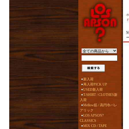
M
新入荷
再入荷PICK UP
USED新入荷
T-SHIRT / CLOTHES新
入荷
Mellow筋 / 高円寺バレ
アリック
LOS APSON?
CLASSICS
MIX CD / TAPE