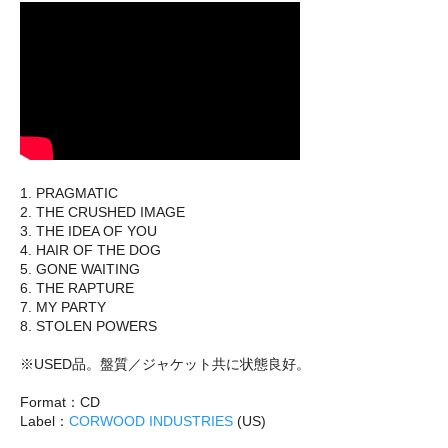
1. PRAGMATIC
2. THE CRUSHED IMAGE
3. THE IDEA OF YOU
4. HAIR OF THE DOG
5. GONE WAITING
6. THE RAPTURE
7. MY PARTY
8. STOLEN POWERS
※USED品。盤質／ジャケット共に状態良好。
Format：CD
Label：
CORWOOD INDUSTRIES
(US)