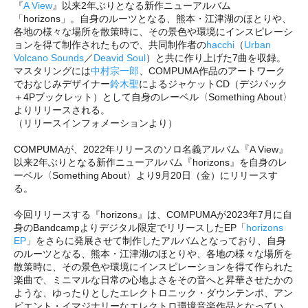
『
A View
』以来2年ぶりとなる新作ニューアルバム
「horizons」。自身のルーツとなる、熊本・江津湖のほとりや、
各地の様々な場所を散策時に、その景色や環境にインスピレーシ
ョンを得て制作されたもので、共同制作者の
hacchi
（
Urban
Volcano Sounds
／
Deavid Soul
）と共に作り上げた7曲を収録。
マスタリングには
中村宗一郎
、COMPUMA作品のアートワーク
でおなじみデザイナー
鈴木聖
によるジャケットCD（デジパック
＋4Pブックレット）として自身のレーベル〈Something About〉
よりリリースされる。
（リリースインフォメーションより）
COMPUMAが、2022年リリースのソロ名義アルバム『A View』
以来2年ぶりとなる新作ニューアルバム『horizons』を自身のレ
ーベル〈Something About〉より9月20日（金）にリリースす
る。
今回リリースする『horizons』は、COMPUMAが2023年7月に自
身のBandcampよりデジタル限定でリリースしたEP「
horizons
EP
」をさらに発展させて制作したアルバムとなっており、自身
のルーツとなる、熊本・江津湖のほとりや、各地の様々な場所を
散策時に、その景色や環境にインスピレーションを得て作られた
楽曲で、ミニマルな日常の心地よさをその音へと昇華させたかの
ような、ゆったりとしたエレクトロニック・ダウンテンポ、アン
ビエント・イマジナリーなエレクトロ環境音楽作品となってい