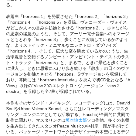
る。
表題曲「horizons 1」を発展させた「horizons 2」「horizons 3」
「horizons 4」「horizons 5」を収録。ヴォコーダー・ヴォイス
がどこか人々の営みを彷彿とさせる「horizons 2」、歩きながら
の思索の緩急のような、そして、アーリー電子音楽へのオマージ
ュともとれる「horizons 3」、歩くことに没頭しているかのよう
な、よりストイック・ミニマルなエレクトロ・ダブワイズ
「horizons 4」、そして、広大な空を眺めているかのような、生
活環境音と交錯するノンビート・アンビエント・テイストのラス
ト・トラック「horizons 5」と、まるで、ときに景色と歩くこと
に没入し、ときに思索にふけり歩き続ける「散歩」の日々のヴァ
ージョンを彷彿とさせる「horizons」5ヴァージョンを収録して
おり、幕間には「horizons Interlude」を挟んで初CD化となる『A
View』収録の“View 2”のエレクトロ・ヴァージョン「view 2
electro」を収録した全7曲が収録されている。
本作もそのサウンド・メイキング、レコーディングには、Deavid
SoulやUrban Volcano Sound、さらにはレコーディング／マスタ
リング・エンジニアとしても活動する、Hacchiが全面的に共同で
制作に関わり、マスタリングは
坂本慎太郎
ソロ作他、多くの名盤
を生み出してきたスタジオPeace Musicの中村宗一郎が手がけて
いる。パッケージ・アートワークはデザイナー鈴木聖によるデジ