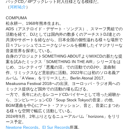
パックCD／4Pブックレット封入仕様となる模様だ。
（
河村祐介
）
COMPUMA
松永耕一、1968年熊本生まれ。
ADS（アステロイド・デザート・ソングス）、スマーフ男組での
活動を経て、DJとしては国内外の数多くのアーチストDJ達との
共演やサポートを経ながら、日本全国の個性溢れる様々な場所で
日々フレッシュでユニークなジャンルを横断したイマジナリーな
音楽世界を探求している。
自身のプロジェクトSOMETHING ABOUTよりMIXCDの新たな提
案を試みたミックス「SOMETHING IN THE AIR」シリーズをは
じめ、コレクティヴ「悪魔の沼」での活動でのDJや、楽曲制
作、リミックスなど意欲的に活動。2022年には初のソロ名義ア
ルバム「A View」をリリースした。Berlin Atonal 2017、
Meakusma Festival 2018への出演、ヨーロッパ・ラジオ局への
ミックス提供など国外での活動の場も広げる。
一方で、長年にわたるレコードCDバイヤーとして培った経験か
ら、コンピレーションCD「Soup Stock Tokyoの音楽」の他、
BGM選曲を中心にアート・ファッション、音と、音楽にまつわ
る様々な空間で幅広く活動している。
2024年9月、2年ぶりとなるニューアルバム「horizons」をリリ
ース予定。
Newtone Records
、
El Sur Records
所属。