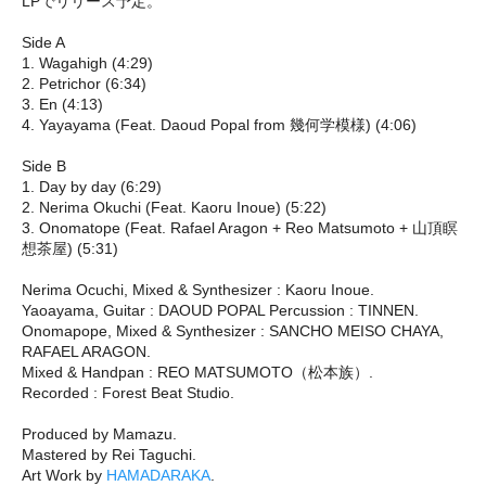
LPでリリース予定。
Side A
1. Wagahigh (4:29)
2. Petrichor (6:34)
3. En (4:13)
4. Yayayama (Feat. Daoud Popal from 幾何学模様) (4:06)
Side B
1. Day by day (6:29)
2. Nerima Okuchi (Feat. Kaoru Inoue) (5:22)
3. Onomatope (Feat. Rafael Aragon + Reo Matsumoto + 山頂瞑
想茶屋) (5:31)
Nerima Ocuchi, Mixed & Synthesizer : Kaoru Inoue.
Yaoayama, Guitar : DAOUD POPAL Percussion : TINNEN.
Onomapope, Mixed & Synthesizer : SANCHO MEISO CHAYA,
RAFAEL ARAGON.
Mixed & Handpan : REO MATSUMOTO（松本族）.
Recorded : Forest Beat Studio.
Produced by Mamazu.
Mastered by Rei Taguchi.
Art Work by
HAMADARAKA
.