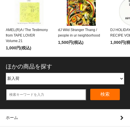
AMEL(R)A / The Testimony
dJ Wild Stranger Thang /
DJ HOLIDA
from TAPE LOVER
people in ur neighborhood
RECIPE VO
Volume.21
1,500円(税込)
1,000円(
1,000円(税込)
ほかの商品を探す
検索
ホーム