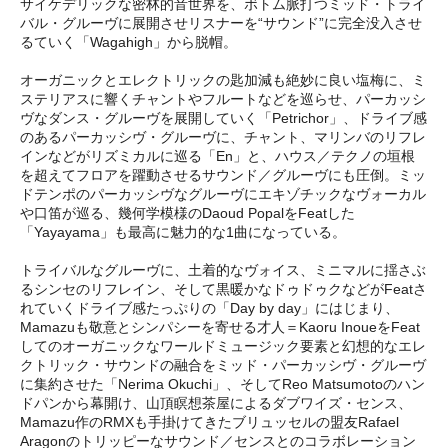
サイケデリックな密林的音世界を、ボトム脈打つミッド・トライ
バル・グルーヴに展開させリスナーを“サウンド”に完全没入させ
るていく「Wagahigh」から脱帽。
オーガニックとエレクトリックの匙加減も絶妙に良い塩梅に、ミ
ステリアスに響くチャントやフルートなどを巡らせ、パーカッシ
ヴなダンス・グルーヴを展開していく「Petrichor」、ドライブ感
のあるパーカッシヴ・グルーヴに、チャント、マリンバのリフレ
インなどがリズミカルに巡る「En」と、ハウス／テクノの垣根
を超えてフロアを躍動させるサウンド／グルーヴにも圧倒。ミッ
ドテンポのパーカッシヴなグルーヴにエキゾチックなヴォーカル
や口笛が巡る、幾何学模様のDaoud PopalをFeatした
「Yayayama」も最高に魅力的な1曲になっている。
トライバルなグルーヴに、土着的なヴォイス、ミニマルに揺さぶ
るシンセのリフレイン、そして黒暖かなドゥドゥクなどがFeatさ
れていくドライブ感たっぷりの「Day by day」にはじまり、
Mamazuも敬意とシンパシーを寄せる才人＝Kaoru InoueをFeat
してのオーガニックなワールドミュージック要素と幻想的なエレ
クトリック・サウンドの融合をミッド・パーカッシヴ・グルーヴ
に集約させた「Nerima Okuchi」、そしてReo Matsumotoのハン
ドパンから幕開け、山頂瞑想茶屋によるダブワイズ・センス、
Mamazu作のRMXも手掛けてきたブリュッセルの盟友Rafael
Aragonのトリッピーなサウンド／センスとのコラボレーション