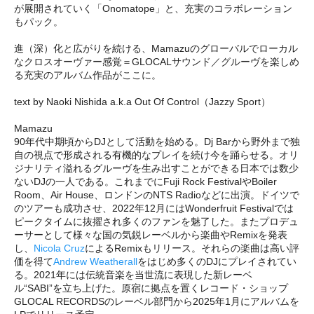
が展開されていく「Onomatope」と、充実のコラボレーション
もパック。
進（深）化と広がりを続ける、Mamazuのグローバルでローカル
なクロスオーヴァー感覚＝GLOCALサウンド／グルーヴを楽しめ
る充実のアルバム作品がここに。
text by Naoki Nishida a.k.a Out Of Control（Jazzy Sport）
Mamazu
90年代中期頃からDJとして活動を始める。Dj Barから野外まで独
自の視点で形成される有機的なプレイを続け今を踊らせる。オリ
ジナリティ溢れるグルーヴを生み出すことができる日本では数少
ないDJの一人である。これまでにFuji Rock FestivalやBoiler
Room、Air House、ロンドンのNTS Radioなどに出演。ドイツで
のツアーも成功させ、2022年12月にはWonderfruit Festivalでは
ピークタイムに抜擢され多くのファンを魅了した。またプロデュ
ーサーとして様々な国の気鋭レーベルから楽曲やRemixを発表
し、
Nicola Cruz
によるRemixもリリース。それらの楽曲は高い評
価を得て
Andrew Weatherall
をはじめ多くのDJにプレイされてい
る。2021年には伝統音楽を当世流に表現した新レーベ
ル“SABI”を立ち上げた。原宿に拠点を置くレコード・ショップ
GLOCAL RECORDSのレーベル部門から2025年1月にアルバムを