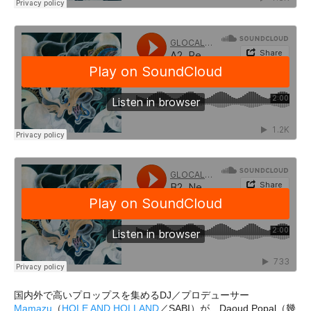
国内外で高いプロップスを集めるDJ／プロデューサー
Mamazu
（
HOLE AND HOLLAND
／SABI）が、Daoud Popal（幾