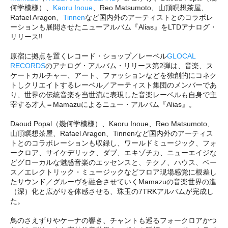
何学模様）、
Kaoru Inoue
、Reo Matsumoto、山頂瞑想茶屋、
Rafael Aragon、
Tinnen
など国内外のアーティストとのコラボレ
ーションも展開させたニューアルバム『Alias』をLTDアナログ・
リリース!!
原宿に拠点を置くレコード・ショップ／レーベル
GLOCAL
RECORDS
のアナログ・アルバム・リリース第2弾は、音楽、ス
ケートカルチャー、アート、ファッションなどを独創的にコネク
トしクリエイトするレーベル／アーティスト集団のメンバーであ
り、世界の伝統音楽を当世流に表現した音楽レーベルも自身で主
宰する才人＝Mamazuによるニュー・アルバム『Alias』。
Daoud Popal（幾何学模様）、Kaoru Inoue、Reo Matsumoto、
山頂瞑想茶屋、Rafael Aragon、Tinnenなど国内外のアーティス
トとのコラボレーションも収録し、ワールドミュージック、フォ
ークロア、サイケデリック、ダブ、エキゾチカ、ニューエイジな
どグローカルな魅惑音楽のエッセンスと、テクノ、ハウス、ベー
ス／エレクトリック・ミュージックなどフロア現場感覚に根差し
たサウンド／グルーヴを融合させていくMamazuの音楽世界の進
（深）化と広がりを体感させる、珠玉の7TRKアルバムが完成し
た。
鳥のさえずりやケーナの響き、チャントも巡るフォークロアかつ