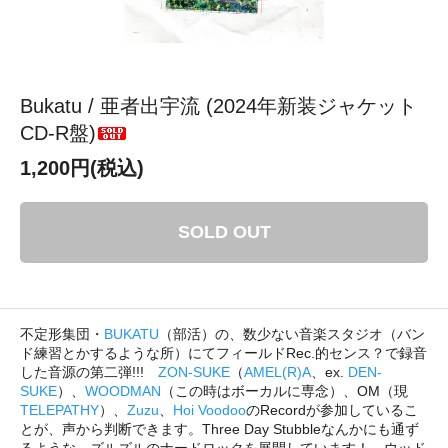
Bukatu / 亜者出宇流 (2024年新装ジャケット
CD-R盤)
1,200円(税込)
SOLD OUT
不定形集団・
BUKATU
（部活）の、数少ない音楽スタジオ（バン
ド練習とかするような所）にてフィールドRec.的センス？で録音
した音源の第二弾!!!
ZON-SUKE
（
AMEL(R)A
、ex.
DEN-
SUKE
）、
WOODMAN
（この時はボーカルに専念）、OM（現
TELEPATHY
）、
Zuzu
、
Hoi Voodoo
のRecordが参加しているこ
とが、声から判断できます。Three Day Stubbleなんかにも通ず
るような、ズルズルのナードロックを展開しています！ ウッド