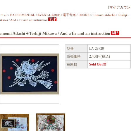
［
マイアカウン
ホーム
>
EXPERIMENTAL / AVANT-GARDE / 電子音楽 / DRONE
>
Tomomi Adachi＋Toshiji
kawa / And a fir and an instruction
omomi Adachi＋Toshiji Mikawa / And a fir and an instruction
型番
LA-23729
販売価格
2,400円(税込)
在庫数
Sold Out!!!