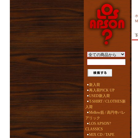
Mi
T
新入荷
再入荷PICK UP
USED新入荷
T-SHIRT / CLOTHES新
入荷
Mellow筋 / 高円寺バレ
アリック
LOS APSON?
CLASSICS
MIX CD / TAPE