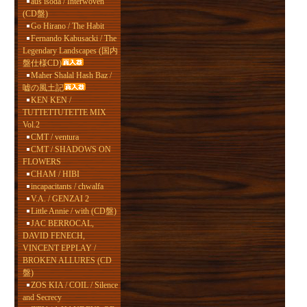
aus isoda / Interwoven
(CD盤)
Go Hirano / The Habit
Fernando Kabusacki / The
Legendary Landscapes (国内
盤仕様CD)
Maher Shalal Hash Baz /
嘘の風土記
KEN KEN /
TUTTETTUTETTE MIX
Vol.2
CMT / ventura
CMT / SHADOWS ON
FLOWERS
CHAM / HIBI
incapacitants / chwalfa
V.A. / GENZAI 2
Little Annie / with (CD盤)
JAC BERROCAL,
DAVID FENECH,
VINCENT EPPLAY /
BROKEN ALLURES (CD
盤)
ZOS KIA / COIL / Silence
and Secrecy