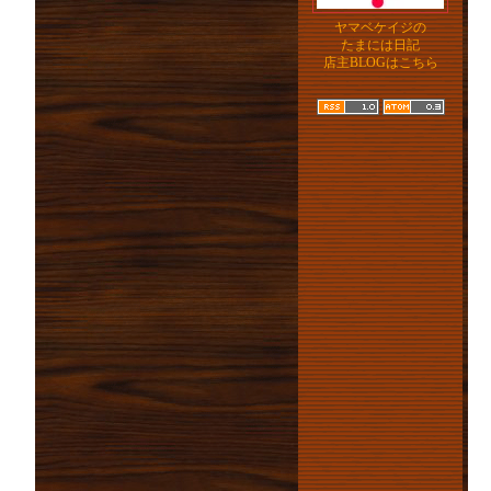
ヤマベケイジの
たまには日記
店主BLOGはこちら