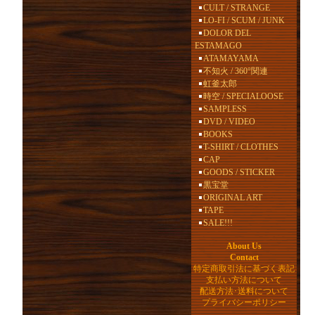
CULT / STRANGE
LO-FI / SCUM / JUNK
DOLOR DEL
ESTAMAGO
ATAMAYAMA
不知火 / 360°関連
虹釜太郎
時空 / SPECIALOOSE
SAMPLESS
DVD / VIDEO
BOOKS
T-SHIRT / CLOTHES
CAP
GOODS / STICKER
黒宝堂
ORIGINAL ART
TAPE
SALE!!!
About Us
Contact
特定商取引法に基づく表記
支払い方法について
配送方法･送料について
プライバシーポリシー