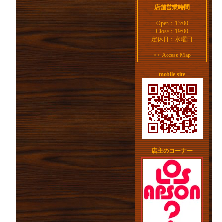
店舗営業時間
Open：13:00
Close：19:00
定休日：水曜日
>>
Access Map
mobile site
店主のコーナー