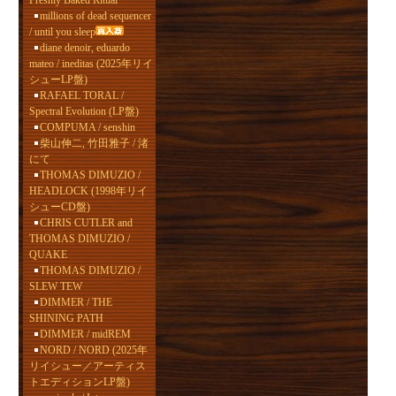
Freshly Baked Ritual
millions of dead sequencer
/ until you sleep
diane denoir, eduardo
mateo / ineditas (2025年リイ
シューLP盤)
RAFAEL TORAL /
Spectral Evolution (LP盤)
COMPUMA / senshin
柴山伸二, 竹田雅子 / 渚
にて
THOMAS DIMUZIO /
HEADLOCK (1998年リイ
シューCD盤)
CHRIS CUTLER and
THOMAS DIMUZIO /
QUAKE
THOMAS DIMUZIO /
SLEW TEW
DIMMER / THE
SHINING PATH
DIMMER / midREM
NORD / NORD (2025年
リイシュー／アーティス
トエディションLP盤)