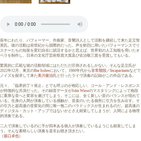
長年にわたり、パフォーマー、作曲家、音響詩人として活動を継続して来た足立智
美氏。彼の活動は前世紀から国際的だった。声を鮮烈に用いたパフォーマンスでリ
スナーたちの知覚を変幻自在に賦活するかと思えば、世界初の人工知能を用いたオ
ペラを制作し、日本の文化庁芸術祭賞大賞及び佐治敬三賞を受賞してもいる。
驚異的に広範な彼の活動領域にはただただ圧倒されるしかない。そんな足立氏が
2022年12月、東京の
Bar Isshee
において、1980年代から
非常階段
／
Incapacitants
などで
ノイズを探求して来た
美川俊治
氏と行ったライヴ演奏の記録がこの作品である。
元々、「臨界的丁々発止」とでも呼ぶのが相応しい、コール・アンド・レスポンス
が特徴的な共演だった。その録音データが
John Wiese
のマスタリングによって格段
に重厚な音へと変容を遂げてしまう。そこには、全く新しい音のバランスが現れて
いる。生身の人間が演奏している感触が、音楽のいたる個所に引力を生み出す。そ
の引力と超高速の音変化の間に唯一無二のパラドックスが生まれるのだ。超高速の
ディジタル・カット・アップではないかとさえ錯覚してしまうが、人間による物理
的演奏である。
二人で演奏しているのに手が四本ある個人が演奏しているようにも錯覚してしま
う。そんな素晴らしい演奏を是非お聴き頂きたい。
（
坂口卓也
）