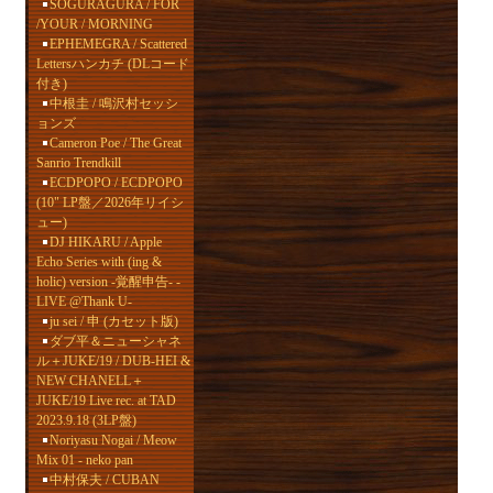
SOGURAGURA / FOR
/YOUR / MORNING
EPHEMEGRA / Scattered
Lettersハンカチ (DLコード
付き)
中根圭 / 鳴沢村セッシ
ョンズ
Cameron Poe / The Great
Sanrio Trendkill
ECDPOPO / ECDPOPO
(10" LP盤／2026年リイシ
ュー)
DJ HIKARU / Apple
Echo Series with (ing &
holic) version -覚醒申告- -
LIVE @Thank U-
ju sei / 申 (カセット版)
ダブ平＆ニューシャネ
ル＋JUKE/19 / DUB-HEI &
NEW CHANELL＋
JUKE/19 Live rec. at TAD
2023.9.18 (3LP盤)
Noriyasu Nogai / Meow
Mix 01 - neko pan
中村保夫 / CUBAN