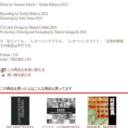
Music by Tomomi Adachi + Toshiji Mikawa 2022
Recording by Toshiji Mikawa 2022
Mastering by John Wiese 2023
CD Label Design by
Shizuo Uchida
2024
Production, Drawing and Packaging by Takuya Sakaguchi 2024
※「ゆうメール」「レターパックプラス」「レターパックライト」「定形外郵便」
での発送は不可です。
Format：CD
Label：
NEUREC
(JP)
この商品を友達に教える
買い物を続ける
この商品を買った人はこんな商品も買ってます
INCAPACITANTS,
C.C.C.C. / COMMUNITY
阿部怪異 / 阿部怪異