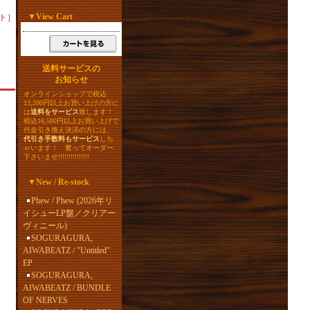
▼
View Cart
ト
］
送料サービスの
お知らせ
オンラインショップで税込
13,200円以上お買い上げの方に
は
送料をサービス
致します！
税込16,500円以上お買い上げで
代金引き換え決済の方には、
代引き手数料もサービス
しち
ゃいます！ 奮ってオーダー
下さいませ!!!!!!!!!!!!!!!
▼
New / Re-stock
Phew / Phew (2026年リ
イシューLP盤／クリアー
ヴィニール)
SOGURAGURA,
AIWABEATZ / "Untitled"
EP
SOGURAGURA,
AIWABEATZ / BUNDLE
OF NERVES