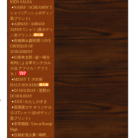
KIDS SALSA
NABSF / SCREAMIN' T
シャツ (アッシュボディ／
黒プリント)
AIRWAY / AIRWAY
JAPAN Tシャツ (黒ボディ
／赤プリント)
田畑満＆森田潤 / LIVE
CRITIQUE OF
JUDGEMENT
幻衛奇太郎 / 超一様分
布列による準モンテカル
ロ法 アフリカ！アフリ
カ！
MESSY T / POOR
HAUZ ROCKERS
DJ HOLIDAY / 荒野の
DJ HOLIDAY
ANJI / わたしのすき
居酒屋カヤ オリジナル
ロゴTシャツ (白ボディ／
黒プリント)
非常階段 / Live at Koenji
High
注射針混入豚 / 嗚呼、