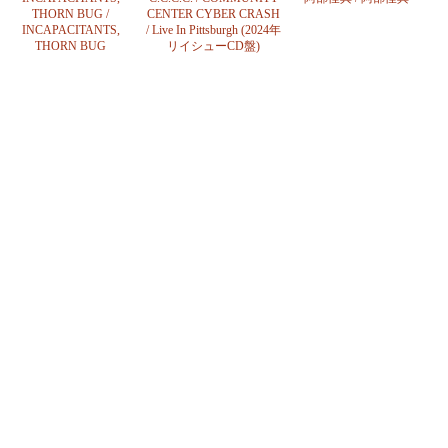
THORN BUG /
CENTER CYBER CRASH
INCAPACITANTS,
/ Live In Pittsburgh (2024年
THORN BUG
リイシューCD盤)