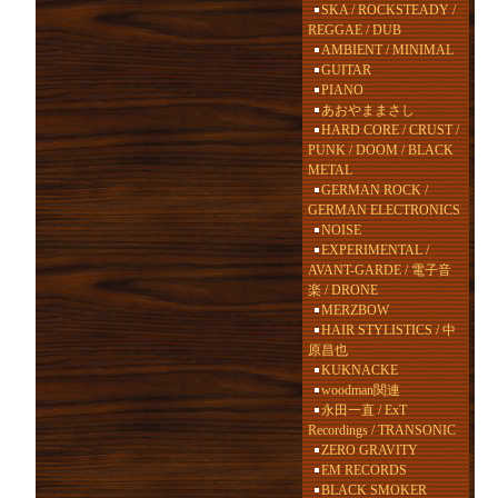
SKA / ROCKSTEADY /
REGGAE / DUB
AMBIENT / MINIMAL
GUITAR
PIANO
あおやままさし
HARD CORE / CRUST /
PUNK / DOOM / BLACK
METAL
GERMAN ROCK /
GERMAN ELECTRONICS
NOISE
EXPERIMENTAL /
AVANT-GARDE / 電子音
楽 / DRONE
MERZBOW
HAIR STYLISTICS / 中
原昌也
KUKNACKE
woodman関連
永田一直 / ExT
Recordings / TRANSONIC
ZERO GRAVITY
EM RECORDS
BLACK SMOKER