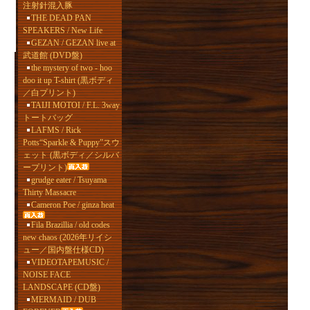
注射針混入豚
THE DEAD PAN
SPEAKERS / New Life
GEZAN / GEZAN live at
武道館 (DVD盤)
the mystery of two - hoo
doo it up T-shirt (黒ボディ
／白プリント)
TAIJI MOTOI / F.L. 3way
トートバッグ
LAFMS / Rick
Potts“Sparkle & Puppy”スウ
ェット (黒ボディ／シルバ
ープリント)
grudge eater / Tsuyama
Thirty Massacre
Cameron Poe / ginza heat
Fila Brazillia / old codes
new chaos (2026年リイシ
ュー／国内盤仕様CD)
VIDEOTAPEMUSIC /
NOISE FACE
LANDSCAPE (CD盤)
MERMAID / DUB