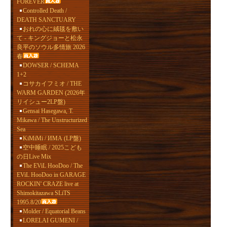
FOREVER
Controlled Death /
DEATH SANCTUARY
おれの心に絨毯を敷い
て - キングジョーと松永
良平のソウル多情旅 2026
春
DOWSER / SCHEMA
1+2
コサカイフミオ / THE
WARM GARDEN (2026年
リイシュー2LP盤)
Gensai Hasegawa, T.
Mikawa / The Unstructurized
Sea
KiMiMi / ИМА (LP盤)
空中睡眠 / 2025こども
の日Live Mix
The EViL HooDoo / The
EViL HooDoo in GARAGE
ROCKIN' CRAZE live at
Shimokitazawa SLiTS
1995.8/20
Molder / Equatorial Beans
LORELAI GUMENI /