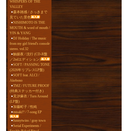
WHISPERS OF THE
VALLEY
森本雑感 / さっきまで
見ていた景色
NISHIMOTO IS THE
MOUTH & word of mouth /
YIN & YANG
DJ Holiday / The music
from my girl friend's console
stereo. vol.32
触媒夜 / 沈行 (CD-R盤
／2ndエディション)
SOFT / PASSING TONE
(2026年リプレスLP盤)
SOFT feat. ALCI /
Akebono
TMZ / FUTURE PROOF
(特典ステッカー付き)
見汐麻衣 / Turn Around
(LP盤)
加藤町子 / 性純
misaki!! / 7-song EP
funnytwins / gray town
Serial Experiments /