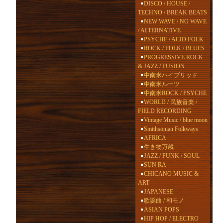
DISCO / HOUSE /
TECHNO / BREAK BEATS
NEW WAVE / NO WAVE
/ ALTERNATIVE
PSYCHE / ACID FOLK
ROCK / FOLK / BLUES
PROGRESSIVE ROCK
& JAZZ / FUSION
中南米ハイブリッド
中南米ルーツ
中南米ROCK / PSYCHE
WORLD / 民族音楽 /
FIELD RECORDING
Vintage Music / blue moon
Smithsonian Folkways
AFRICA
生き物万歳
JAZZ / FUNK / SOUL
SUN RA
CHICANO MUSIC &
ART
JAPANESE
歌謡曲 / 和モノ
ASIAN POPS
HIP HOP / ELECTRO