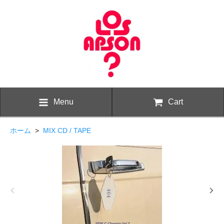
Menu
Cart
ホーム
>
MIX CD / TAPE