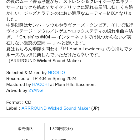
の夜のムード香る序盤から、ストレンジ＆クレイジーなエキゾ・
サーフロックを絡めてサイケデリックに溺れる展開…妖しくも艶
かしい、ジャズとラテンのにおい濃厚なムーディーMIXとなりま
した。
中盤以降はサンバ・ソウルやラヴァーズ・クンビア、そして現行
ヴィンテージ・ソウル／レゲエ〜ロックステディの隠れ名曲を紡
ぎ、「Cruisin' to #404 — インターネットでは見つからない／実
在しない魅惑の空間 — 」へと誘います。
夏はもちろん季節を問わず「If I Had a Lowrider♪」の心持ちでク
ルーズのお供に楽しんでいただけたら幸いです。
（ARRROUND Wicked Sound Maker）
Selected & Mixed by
NOOLIO
Recorded at TP-404 in Spring 2024
Mastered by
HACCHI
at Plum Hills Basement
Artwork by
2YANG
Format：CD
Label：
ARRROUND Wicked Sound Maker
(JP)
販売価格
1,320円(税込)