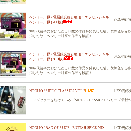
ヘンリー川原 / 電脳的反抗と絶頂：エッセンシャル・
3,630円(税
ヘンリー川原 (2LP版)
90年代前半におびただしい数の作品を発表した後、表舞台から
消した故・ヘンリー川原の作品を検証！
ヘンリー川原 / 電脳的反抗と絶頂：エッセンシャル・
3,850円(税
ヘンリー川原 (3CD版)
90年代前半におびただしい数の作品を発表した後、表舞台から
消した故・ヘンリー川原の作品を検証！
NOOLIO / SIDE.C CLASSICS VOL.3
1,320円(税
ロングセラーを続けている〈SIDE.C CLASSICS〉シリーズ最新
NOOLIO / BAG OF SPICE - BUTTAH SPICE MIX
1,650円(税