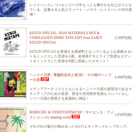
レイドバックしつつもシリーズ中もっとも爽やかな仕上がりとな
ている、定番＆大人気スウィート・メロウ・レイドバックMIX第
弾！
KEN2D SPECIAL / RAW MATERIALS MIX &
UNRELEASED DEMO TAPE EDIT from EARLY
2,500円(税
KEN2D SPECIAL
KEN2D SPECIALを形成する原材料となっているような楽曲をセ
ト＆ミックスした音源をA面、未発表デモとライブ音源をエディ
ト＆ミックスした音源をB面に収録したカセット！
ヘンリー川原 / 電脳的反抗と絶頂2：その他のヘンリ
4,400円(税
ー川原
メディアアーティストともいえるヘンリー川原の真骨頂であるマ
チメディアのための音楽、変名や共同制作音源もコンパイルし、
ンリー川原の異形さを多面的に検証！
ROBOCHU & VIDEOTAPEMUSIC / サイエンス・フィ
1,650円(税
クション c/w amazing world
それぞれの魅力が絡み合ったSci-Fiエキゾチックヒップホップ。