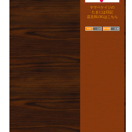
ヤマベケイジの
たまには日記
店主BLOGはこちら