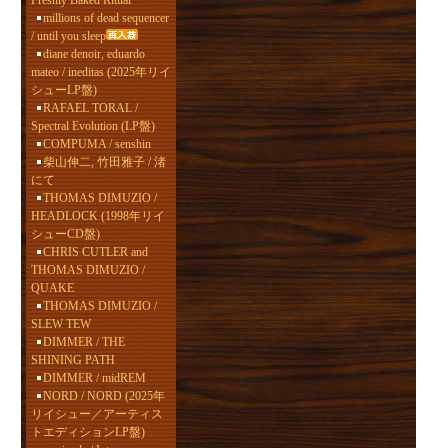
Freshly Baked Ritual
millions of dead sequencer
/ until you sleep
diane denoir, eduardo
mateo / ineditas (2025年リイ
シューLP盤)
RAFAEL TORAL /
Spectral Evolution (LP盤)
COMPUMA / senshin
柴山伸二, 竹田雅子 / 渚
にて
THOMAS DIMUZIO /
HEADLOCK (1998年リイ
シューCD盤)
CHRIS CUTLER and
THOMAS DIMUZIO /
QUAKE
THOMAS DIMUZIO /
SLEW TEW
DIMMER / THE
SHINING PATH
DIMMER / midREM
NORD / NORD (2025年
リイシュー／アーティス
トエディションLP盤)