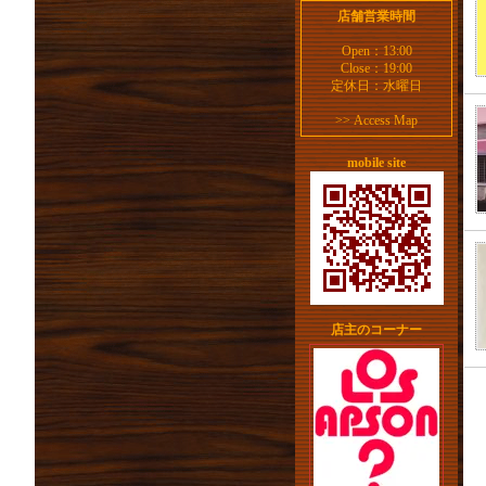
店舗営業時間
Open：13:00
Close：19:00
定休日：水曜日
>>
Access Map
mobile site
店主のコーナー