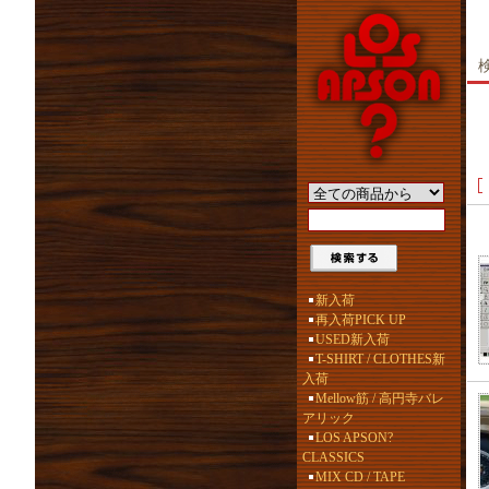
新入荷
再入荷PICK UP
USED新入荷
T-SHIRT / CLOTHES新
入荷
Mellow筋 / 高円寺バレ
アリック
LOS APSON?
CLASSICS
MIX CD / TAPE