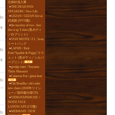
注射針混入豚
THE DEAD PAN
SPEAKERS / New Life
GEZAN / GEZAN live at
込)
武道館 (DVD盤)
the mystery of two - hoo
姿を
doo it up T-shirt (黒ボディ
／白プリント)
TAIJI MOTOI / F.L. 3way
トートバッグ
LAFMS / Rick
込)
Potts“Sparkle & Puppy”スウ
ェット (黒ボディ／シルバ
姿を
ープリント)
grudge eater / Tsuyama
Thirty Massacre
Cameron Poe / ginza heat
込)
Fila Brazillia / old codes
作！
new chaos (2026年リイシ
ュー／国内盤仕様CD)
VIDEOTAPEMUSIC /
NOISE FACE
LANDSCAPE (CD盤)
MERMAID / DUB
込)