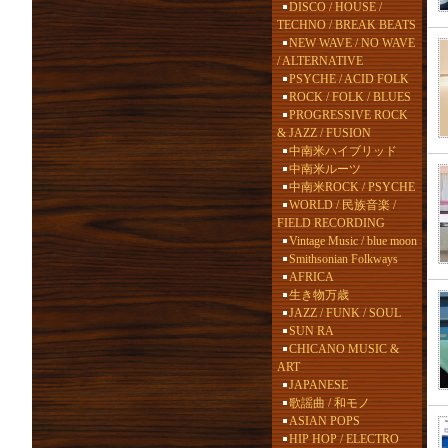
DISCO / HOUSE /
TECHNO / BREAK BEATS
NEW WAVE / NO WAVE
/ ALTERNATIVE
PSYCHE / ACID FOLK
ROCK / FOLK / BLUES
PROGRESSIVE ROCK
& JAZZ / FUSION
中南米ハイブリッド
中南米ルーツ
中南米ROCK / PSYCHE
WORLD / 民族音楽 /
FIELD RECORDING
Vintage Music / blue moon
Smithsonian Folkways
AFRICA
生き物万歳
JAZZ / FUNK / SOUL
SUN RA
CHICANO MUSIC &
ART
JAPANESE
歌謡曲 / 和モノ
ASIAN POPS
HIP HOP / ELECTRO