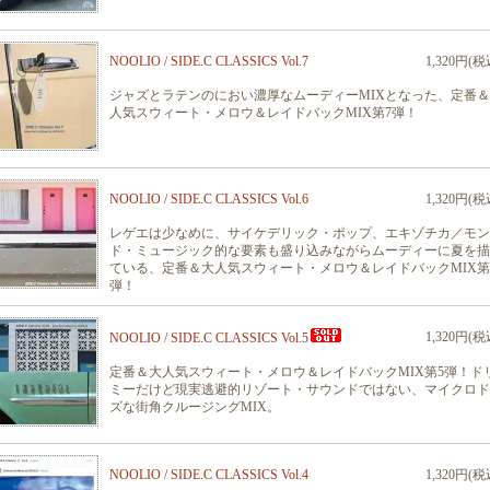
NOOLIO / SIDE.C CLASSICS Vol.7
1,320円(税
ジャズとラテンのにおい濃厚なムーディーMIXとなった、定番
人気スウィート・メロウ＆レイドバックMIX第7弾！
NOOLIO / SIDE.C CLASSICS Vol.6
1,320円(税
レゲエは少なめに、サイケデリック・ポップ、エキゾチカ／モン
ド・ミュージック的な要素も盛り込みながらムーディーに夏を描
ている、定番＆大人気スウィート・メロウ＆レイドバックMIX第
弾！
1,320円(税
NOOLIO / SIDE.C CLASSICS Vol.5
定番＆大人気スウィート・メロウ＆レイドバックMIX第5弾！ド
ミーだけど現実逃避的リゾート・サウンドではない、マイクロド
ズな街角クルージングMIX。
NOOLIO / SIDE.C CLASSICS Vol.4
1,320円(税