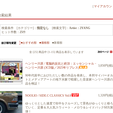
［
マイアカウン
検索結果
検索条件 [カテゴリー]：
指定なし
[検索文字]：
Artist：2YANG
ヒット件数：
25
件
■おすすめ順
■価格順
■新着順
全 [25] 商品中 [1-15] 商品を表示しています
ヘンリー川原 / 電脳的反抗と絶頂：エッセンシャル・
3,850円(税
ヘンリー川原 (3CD版／2025年リプレス)
90年代前半におびただしい数の作品を発表し、本邦サイバーオ
トとメディアアートの地下水脈で暗躍した音楽家ヘンリー川原の
品を検証！
1,320円(税
NOOLIO / SIDE.C CLASSICS Vol.8
ゆっくりとした速度で街中をクルーズして景色がゆっくりと移ろ
ていく、定番＆大人気スウィート・メロウ＆レイドバックMIX第
弾！