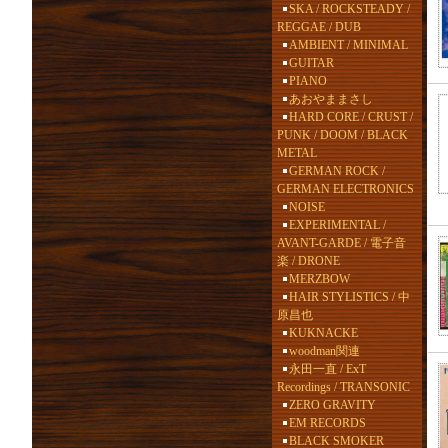
SKA / ROCKSTEADY /
REGGAE / DUB
AMBIENT / MINIMAL
GUITAR
PIANO
あおやままさし
HARD CORE / CRUST /
PUNK / DOOM / BLACK
METAL
GERMAN ROCK /
GERMAN ELECTRONICS
NOISE
EXPERIMENTAL /
AVANT-GARDE / 電子音
楽 / DRONE
MERZBOW
HAIR STYLISTICS / 中
原昌也
KUKNACKE
woodman関連
永田一直 / ExT
Recordings / TRANSONIC
ZERO GRAVITY
EM RECORDS
BLACK SMOKER