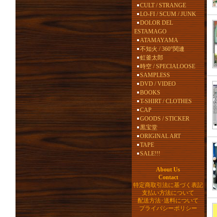
CULT / STRANGE
LO-FI / SCUM / JUNK
DOLOR DEL
ESTAMAGO
ATAMAYAMA
不知火 / 360°関連
虹釜太郎
時空 / SPECIALOOSE
SAMPLESS
DVD / VIDEO
BOOKS
T-SHIRT / CLOTHES
CAP
GOODS / STICKER
黒宝堂
ORIGINAL ART
TAPE
SALE!!!
About Us
Contact
特定商取引法に基づく表記
支払い方法について
配送方法･送料について
プライバシーポリシー