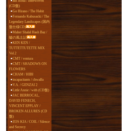
aus isoda / Interwoven
(CD盤)
Go Hirano / The Habit
Fernando Kabusacki / The
Legendary Landscapes (国内
盤仕様CD)
Maher Shalal Hash Baz /
嘘の風土記
KEN KEN /
TUTTETTUTETTE MIX
Vol.2
CMT / ventura
CMT / SHADOWS ON
FLOWERS
CHAM / HIBI
incapacitants / chwalfa
V.A. / GENZAI 2
Little Annie / with (CD盤)
JAC BERROCAL,
DAVID FENECH,
VINCENT EPPLAY /
BROKEN ALLURES (CD
盤)
ZOS KIA / COIL / Silence
and Secrecy