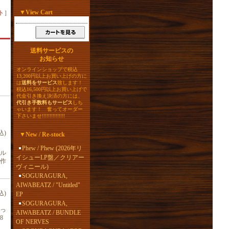
▼
View Cart
ト
］
送料サービスの
お知らせ
オンラインショップで税込
13,200円以上お買い上げの方に
は
送料をサービス
致します！
税込16,500円以上お買い上げで
代金引き換え決済の方には、
代引き手数料もサービス
しち
ゃいます！ 奮ってオーダー
下さいませ!!!!!!!!!!!!!!!
込)
▼
New / Re-stock
Phew / Phew (2026年リ
カル
イシューLP盤／クリアー
作
ヴィニール)
SOGURAGURA,
AIWABEATZ / "Untitled"
込)
EP
SOGURAGURA,
っ
AIWABEATZ / BUNDLE
8
OF NERVES