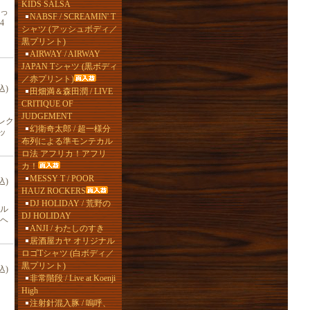
KIDS SALSA
っ
NABSF / SCREAMIN' T
4
シャツ (アッシュボディ／
黒プリント)
AIRWAY / AIRWAY
JAPAN Tシャツ (黒ボディ
／赤プリント)
込)
田畑満＆森田潤 / LIVE
CRITIQUE OF
JUDGEMENT
レク
幻衛奇太郎 / 超一様分
ッ
布列による準モンテカル
ロ法 アフリカ！アフリ
カ！
MESSY T / POOR
込)
HAUZ ROCKERS
DJ HOLIDAY / 荒野の
ル
DJ HOLIDAY
ヘ
ANJI / わたしのすき
居酒屋カヤ オリジナル
ロゴTシャツ (白ボディ／
黒プリント)
込)
非常階段 / Live at Koenji
High
注射針混入豚 / 嗚呼、