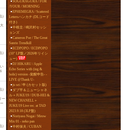
SOGURAGURA / FOR
/YOUR / MORNING
EPHEMEGRA / Scattered
込)
Lettersハンカチ (DLコード
付き)
＆大
中根圭 / 鳴沢村セッシ
ョンズ
Cameron Poe / The Great
Sanrio Trendkill
ECDPOPO / ECDPOPO
込)
(10" LP盤／2026年リイシ
ュー)
DJ HIKARU / Apple
い
Echo Series with (ing &
6
holic) version -覚醒申告- -
LIVE @Thank U-
ju sei / 申 (カセット版)
込)
ダブ平＆ニューシャネ
ル＋JUKE/19 / DUB-HEI &
リー
NEW CHANELL＋
ー
JUKE/19 Live rec. at TAD
2023.9.18 (3LP盤)
Noriyasu Nogai / Meow
Mix 01 - neko pan
込)
中村保夫 / CUBAN