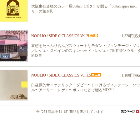
大阪東心斎橋のカレー屋buttah（ボタ）が贈る「buttah spice mix
リーズ第3弾。
NOOLIO / SIDE.C CLASSICS Vol.2
1,320円(税
哀愁をたっぷり含んだスウィートなモダン・ヴィンテージ・ソ
／レゲエ～スペインのスキンヘッド・レゲエ～70s甘茶ソウル・ダ
MIX!!!
NOOLIO / SIDE.C CLASSICS Vol.1.5
1,100円(税
白昼夢的サイケデリック・ダビー〜トロけるヴィンテージ・ソウ
ル〜アーリー・レゲエ〜ボレロなどで綴るMIX!!!
全 [25] 商品中 [1-15] 商品を表示しています