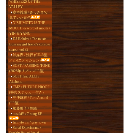
WHISPERS OF THE
VALLEY
森本雑感 / さっきまで
見ていた景色
NISHIMOTO IS THE
MOUTH & word of mouth /
YIN & YANG
DJ Holiday / The music
from my girl friend's console
stereo. vol.32
触媒夜 / 沈行 (CD-R盤
／2ndエディション)
SOFT / PASSING TONE
(2026年リプレスLP盤)
SOFT feat. ALCI /
Akebono
TMZ / FUTURE PROOF
(特典ステッカー付き)
見汐麻衣 / Turn Around
(LP盤)
加藤町子 / 性純
misaki!! / 7-song EP
funnytwins / gray town
Serial Experiments /