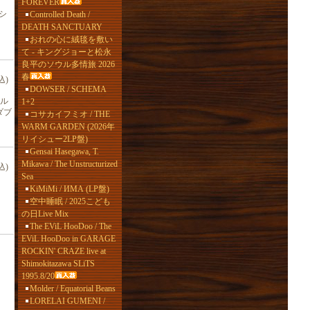
FOREVER
」シ
Controlled Death /
DEATH SANCTUARY
おれの心に絨毯を敷い
て - キングジョーと松永
良平のソウル多情旅 2026
春
込)
DOWSER / SCHEMA
ウル
1+2
ブ
コサカイフミオ / THE
WARM GARDEN (2026年
リイシュー2LP盤)
Gensai Hasegawa, T.
Mikawa / The Unstructurized
込)
Sea
KiMiMi / ИМА (LP盤)
空中睡眠 / 2025こども
の日Live Mix
The EViL HooDoo / The
EViL HooDoo in GARAGE
ROCKIN' CRAZE live at
Shimokitazawa SLiTS
1995.8/20
Molder / Equatorial Beans
LORELAI GUMENI /