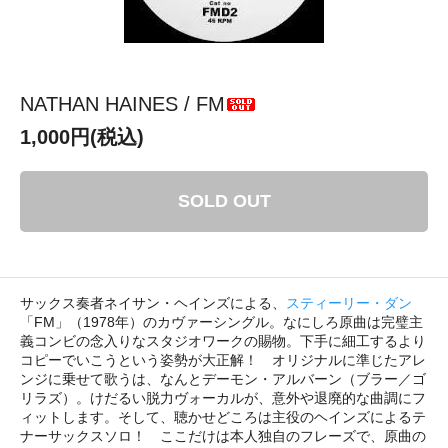
NATHAN HAINES / FM
1,000円(税込)
SOLD OUT
サックス奏者ネイサン・ヘインズによる、
スティーリー・ダン
「FM」（1978年）のカヴァーシングル。なにしろ原曲は完璧主
義コンビの念入りなスタジオワークの賜物。下手に細工するより
コピーでいこうという姿勢が大正解！ オリジナルに準じたアレ
ンジに乗せて歌うは、なんとデーモン・アルバーン（ブラー／ゴ
リラズ）。けだるい脱力ヴォーカルが、意外や退廃的な曲調にフ
ィットします。そして、聴かせどころは主役のヘインズによるテ
ナーサックスソロ！ ここだけは本人独自のフレーズで、原曲の