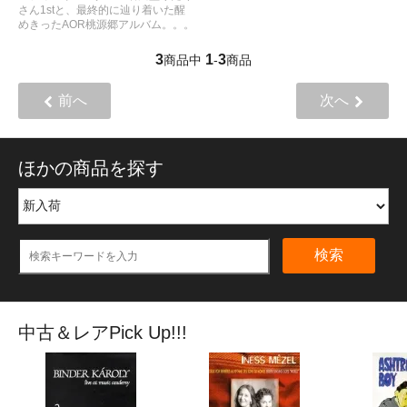
さん1stと、最終的に辿り着いた醒
めきったAOR桃源郷アルバム。。。
3
1
3
商品中
-
商品
前へ
次へ
ほかの商品を探す
検索
中古＆レアPick Up!!!