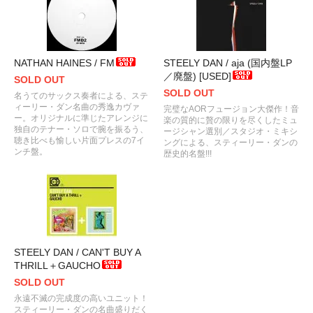
NATHAN HAINES / FM
STEELY DAN / aja (国内盤LP
／廃盤) [USED]
SOLD OUT
SOLD OUT
名うてのサックス奏者による、ステ
ィーリー・ダン名曲の秀逸カヴァ
完璧なAORフュージョン大傑作！音
ー。オリジナルに準じたアレンジに
楽の質的に贅の限りを尽くしたミュ
独自のテナー・ソロで腕を振るう、
ージシャン選別／スタジオ・ミキシ
聴き比べも愉しい片面プレスの7イ
ングによる、スティーリー・ダンの
ンチ盤。
歴史的名盤!!!
STEELY DAN / CAN'T BUY A
THRILL＋GAUCHO
SOLD OUT
永遠不滅の完成度の高いユニット！
スティーリー・ダンの名曲盛りだく