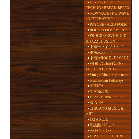
DISCO / HOUSE /
TECHNO / BREAK BEATS
NEW WAVE / NO WAVE
/ ALTERNATIVE
PSYCHE / ACID FOLK
ROCK / FOLK / BLUES
PROGRESSIVE ROCK
& JAZZ / FUSION
中南米ハイブリッド
中南米ルーツ
中南米ROCK / PSYCHE
WORLD / 民族音楽 /
FIELD RECORDING
Vintage Music / blue moon
Smithsonian Folkways
AFRICA
生き物万歳
JAZZ / FUNK / SOUL
SUN RA
CHICANO MUSIC &
ART
JAPANESE
歌謡曲 / 和モノ
ASIAN POPS
HIP HOP / ELECTRO