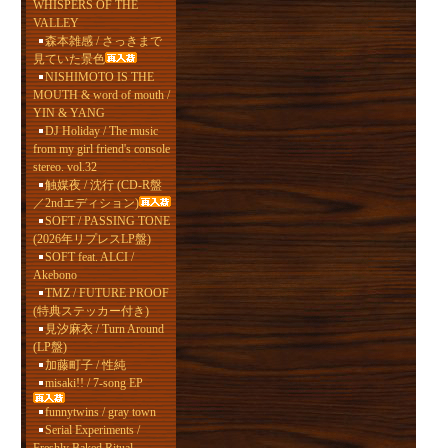
WHISPERS OF THE
VALLEY
森本雑感 / さっきまで
見ていた景色
NISHIMOTO IS THE
MOUTH & word of mouth /
YIN & YANG
DJ Holiday / The music
from my girl friend's console
stereo. vol.32
触媒夜 / 沈行 (CD-R盤
／2ndエディション)
SOFT / PASSING TONE
(2026年リプレスLP盤)
SOFT feat. ALCI /
Akebono
TMZ / FUTURE PROOF
(特典ステッカー付き)
見汐麻衣 / Turn Around
(LP盤)
加藤町子 / 性純
misaki!! / 7-song EP
funnytwins / gray town
Serial Experiments /