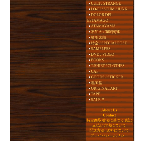
CULT / STRANGE
LO-FI / SCUM / JUNK
DOLOR DEL
ESTAMAGO
ATAMAYAMA
不知火 / 360°関連
虹釜太郎
時空 / SPECIALOOSE
SAMPLESS
DVD / VIDEO
BOOKS
T-SHIRT / CLOTHES
CAP
GOODS / STICKER
黒宝堂
ORIGINAL ART
TAPE
SALE!!!
About Us
Contact
特定商取引法に基づく表記
支払い方法について
配送方法･送料について
プライバシーポリシー