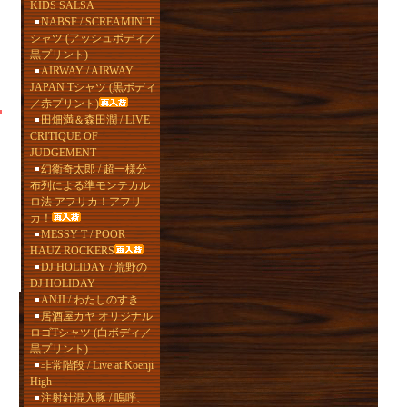
KIDS SALSA
NABSF / SCREAMIN' T
シャツ (アッシュボディ／
黒プリント)
AIRWAY / AIRWAY
JAPAN Tシャツ (黒ボディ
／赤プリント)
田畑満＆森田潤 / LIVE
CRITIQUE OF
JUDGEMENT
幻衛奇太郎 / 超一様分
布列による準モンテカル
ロ法 アフリカ！アフリ
カ！
MESSY T / POOR
HAUZ ROCKERS
DJ HOLIDAY / 荒野の
DJ HOLIDAY
ANJI / わたしのすき
居酒屋カヤ オリジナル
ロゴTシャツ (白ボディ／
黒プリント)
非常階段 / Live at Koenji
High
注射針混入豚 / 嗚呼、