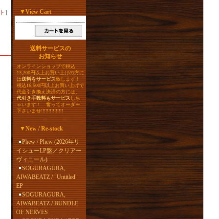
▼
View Cart
ト
］
送料サービスの
お知らせ
オンラインショップで税込
13,200円以上お買い上げの方に
は
送料をサービス
致します！
税込16,500円以上お買い上げで
代金引き換え決済の方には、
代引き手数料もサービス
しち
ゃいます！ 奮ってオーダー
下さいませ!!!!!!!!!!!!!!!
▼
New / Re-stock
Phew / Phew (2026年リ
イシューLP盤／クリアー
ヴィニール)
SOGURAGURA,
AIWABEATZ / "Untitled"
EP
SOGURAGURA,
AIWABEATZ / BUNDLE
OF NERVES