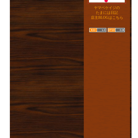
ヤマベケイジの
たまには日記
店主BLOGはこちら