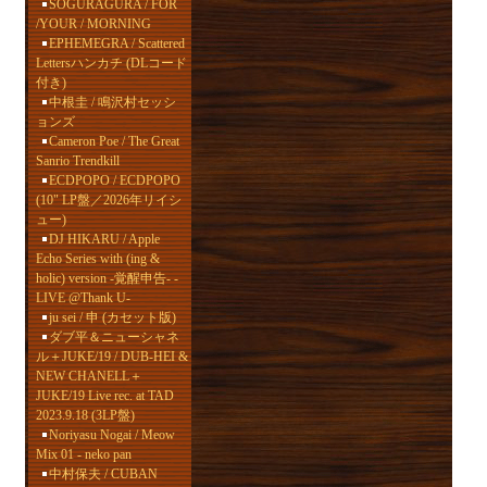
SOGURAGURA / FOR
/YOUR / MORNING
EPHEMEGRA / Scattered
Lettersハンカチ (DLコード
付き)
中根圭 / 鳴沢村セッシ
ョンズ
Cameron Poe / The Great
Sanrio Trendkill
ECDPOPO / ECDPOPO
(10" LP盤／2026年リイシ
ュー)
DJ HIKARU / Apple
Echo Series with (ing &
holic) version -覚醒申告- -
LIVE @Thank U-
ju sei / 申 (カセット版)
ダブ平＆ニューシャネ
ル＋JUKE/19 / DUB-HEI &
NEW CHANELL＋
JUKE/19 Live rec. at TAD
2023.9.18 (3LP盤)
Noriyasu Nogai / Meow
Mix 01 - neko pan
中村保夫 / CUBAN