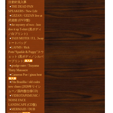
注射針混入豚
THE DEAD PAN
SPEAKERS / New Life
GEZAN / GEZAN live at
武道館 (DVD盤)
the mystery of two - hoo
doo it up T-shirt (黒ボディ
／白プリント)
TAIJI MOTOI / F.L. 3way
トートバッグ
LAFMS / Rick
Potts“Sparkle & Puppy”スウ
ェット (黒ボディ／シルバ
ープリント)
grudge eater / Tsuyama
Thirty Massacre
Cameron Poe / ginza heat
Fila Brazillia / old codes
new chaos (2026年リイシ
ュー／国内盤仕様CD)
VIDEOTAPEMUSIC /
NOISE FACE
LANDSCAPE (CD盤)
MERMAID / DUB