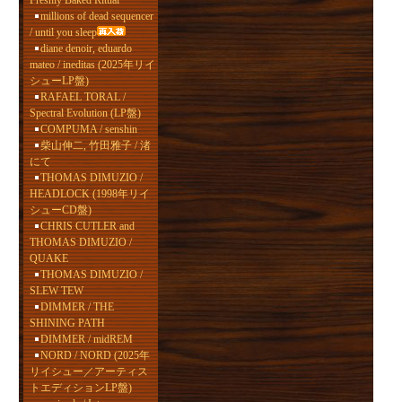
Freshly Baked Ritual
millions of dead sequencer
/ until you sleep
diane denoir, eduardo
mateo / ineditas (2025年リイ
シューLP盤)
RAFAEL TORAL /
Spectral Evolution (LP盤)
COMPUMA / senshin
柴山伸二, 竹田雅子 / 渚
にて
THOMAS DIMUZIO /
HEADLOCK (1998年リイ
シューCD盤)
CHRIS CUTLER and
THOMAS DIMUZIO /
QUAKE
THOMAS DIMUZIO /
SLEW TEW
DIMMER / THE
SHINING PATH
DIMMER / midREM
NORD / NORD (2025年
リイシュー／アーティス
トエディションLP盤)