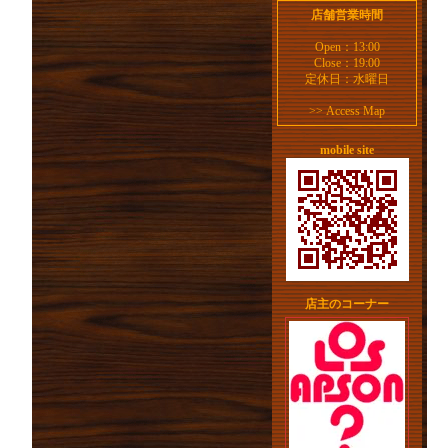
店舗営業時間
Open：13:00
Close：19:00
定休日：水曜日
>>
Access Map
mobile site
店主のコーナー