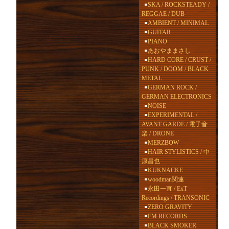
SKA / ROCKSTEADY /
REGGAE / DUB
AMBIENT / MINIMAL
GUITAR
PIANO
あおやままさし
HARD CORE / CRUST /
PUNK / DOOM / BLACK
METAL
GERMAN ROCK /
GERMAN ELECTRONICS
NOISE
EXPERIMENTAL /
AVANT-GARDE / 電子音
楽 / DRONE
MERZBOW
HAIR STYLISTICS / 中
原昌也
KUKNACKE
woodman関連
永田一直 / ExT
Recordings / TRANSONIC
ZERO GRAVITY
EM RECORDS
BLACK SMOKER