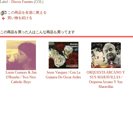
Label：
Discos Fuentes
(COL)
この商品を友達に教える
買い物を続ける
この商品を買った人はこんな商品も買ってます
Loren Connors & Jim
Jesus Vasquez / Con La
ORQUESTA ARCANO Y
O'Rourke / Two Nice
Guitarra De Oscar Aviles
SUS MARAVILLAS /
Catholic Boys
Orquesta Arcano Y Sus
Maravillas