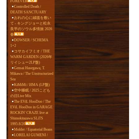
FOREVER
Controlled Death /
DEATH SANCTUARY
おれの心に絨毯を敷い
て - キングジョーと松永
良平のソウル多情旅 2026
春
DOWSER / SCHEMA
1+2
コサカイフミオ / THE
WARM GARDEN (2026年
リイシュー2LP盤)
Gensai Hasegawa, T.
Mikawa / The Unstructurized
Sea
KiMiMi / ИМА (LP盤)
空中睡眠 / 2025こども
の日Live Mix
The EViL HooDoo / The
EViL HooDoo in GARAGE
ROCKIN' CRAZE live at
Shimokitazawa SLiTS
1995.8/20
Molder / Equatorial Beans
LORELAI GUMENI /