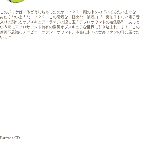
このジャケは一体どうしちゃったのか…？？？ 頭の中をのぞいてみたいよーな、
みたくないような…？？？ この陽気な！軽快な！破壊力!!! 突拍子もない電子音
入りの踊れるオブスキュア・ラテンの隠し玉!?
アフロサウンド
の編集盤!!! あっと
いう間にアフロサウンド特有の陽気オブスキュアな世界に引き込まれます！ この
摩訶不思議なチーピー・ラテン・サウンド、本当に多くの音楽ファンの耳に届けた
いっ!!!
Format：CD