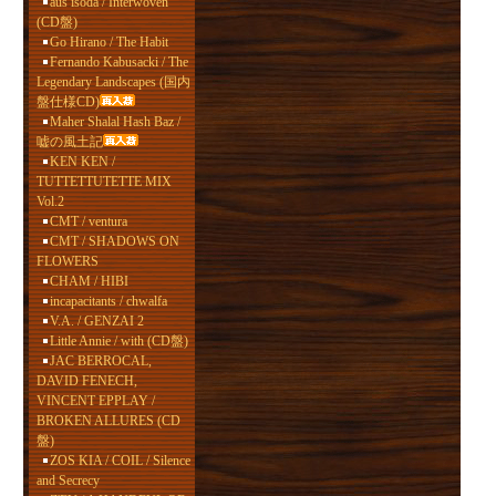
aus isoda / Interwoven
(CD盤)
Go Hirano / The Habit
Fernando Kabusacki / The
Legendary Landscapes (国内
盤仕様CD)
Maher Shalal Hash Baz /
嘘の風土記
KEN KEN /
TUTTETTUTETTE MIX
Vol.2
CMT / ventura
CMT / SHADOWS ON
FLOWERS
CHAM / HIBI
incapacitants / chwalfa
V.A. / GENZAI 2
Little Annie / with (CD盤)
JAC BERROCAL,
DAVID FENECH,
VINCENT EPPLAY /
BROKEN ALLURES (CD
盤)
ZOS KIA / COIL / Silence
and Secrecy