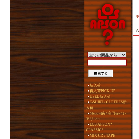
A
新入荷
再入荷PICK UP
USED新入荷
T-SHIRT / CLOTHES新
入荷
Mellow筋 / 高円寺バレ
アリック
LOS APSON?
CLASSICS
MIX CD / TAPE