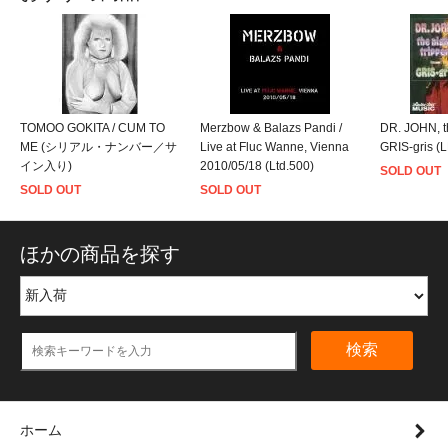
TOMOO GOKITA / CUM TO
Merzbow & Balazs Pandi /
DR. JOHN, th
ME (シリアル・ナンバー／サ
Live at Fluc Wanne, Vienna
GRIS-gris (
イン入り)
2010/05/18 (Ltd.500)
SOLD OUT
SOLD OUT
SOLD OUT
ほかの商品を探す
検索
ホーム