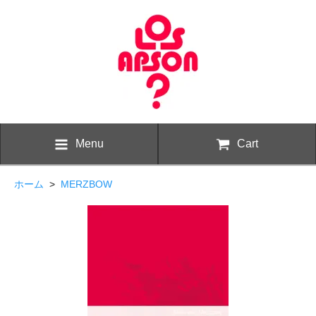
Menu
Cart
ホーム
>
MERZBOW