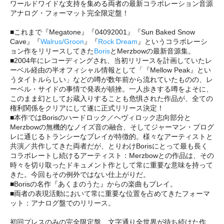
ワールドワイドな支持を集める両者の最新コラボレーション音源
アナログ・フォーマット完全限定盤！
■これまで『Megatone』『04092001』『Sun Baked Snow
Cave』『
Walrus/Groon
』『
Rock Dream
』というコラボレーシ
ョン作をリリースしてきた
Boris
とMerzbowの最新音源集。
■2004年にレコーディングされ、当初リリースを計画していたレ
ーベル経由の半オフィシャル情報として「『Mellow Peak』とい
うタイトルらしい」などの噂が数年前から流れていたものの、レ
ーベル・サイドの事情で発表が頓挫。一人歩きする噂をよそに、
このまま幻としてお蔵入りすることも危惧された作品が、全ての
権利関係をクリアにして遂に正式リリース決定！
■本作ではBorisのハードロック／ヘヴィロック志向部分と
Merzbowの無機的なノイズ音の融合、そしてジャーマン・プログ
レに通じるトランシーなプレイが特徴的。様々なアーティストと
共演／共作してきた両者だが、とりわけBorisにとって最も長く
コラボレートし続けるアーティスト：Merzbowとの作品は、その
時々を切り取ったドキュメント作として常に重要な意味を持って
きた。今回もその例外ではない仕上がりだ。
■Borisの名作『あくまのうた』からの楽曲もプレイ。
■両者の表現活動において常に重要な位置を占めてきたフォーマ
ット：アナログ盤でのリリース。
初回プレスのみの完全限定盤、文字通り全世界が待ち続けた作