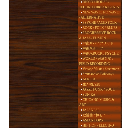
DISCO / HOUSE /
TECHNO / BREAK BEATS
NEW WAVE / NO WAVE
/ ALTERNATIVE
PSYCHE / ACID FOLK
ROCK / FOLK / BLUES
PROGRESSIVE ROCK
& JAZZ / FUSION
中南米ハイブリッド
中南米ルーツ
中南米ROCK / PSYCHE
WORLD / 民族音楽 /
FIELD RECORDING
Vintage Music / blue moon
Smithsonian Folkways
AFRICA
生き物万歳
JAZZ / FUNK / SOUL
SUN RA
CHICANO MUSIC &
ART
JAPANESE
歌謡曲 / 和モノ
ASIAN POPS
HIP HOP / ELECTRO