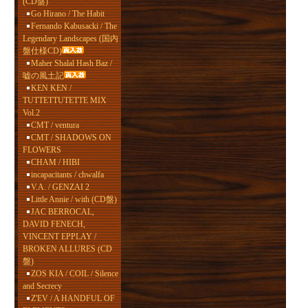
(CD盤)
Go Hirano / The Habit
Fernando Kabusacki / The
Legendary Landscapes (国内
盤仕様CD)
Maher Shalal Hash Baz /
嘘の風土記
KEN KEN /
TUTTETTUTETTE MIX
Vol.2
CMT / ventura
CMT / SHADOWS ON
FLOWERS
CHAM / HIBI
incapacitants / chwalfa
V.A. / GENZAI 2
Little Annie / with (CD盤)
JAC BERROCAL,
DAVID FENECH,
VINCENT EPPLAY /
BROKEN ALLURES (CD
盤)
ZOS KIA / COIL / Silence
and Secrecy
Z'EV / A HANDFUL OF