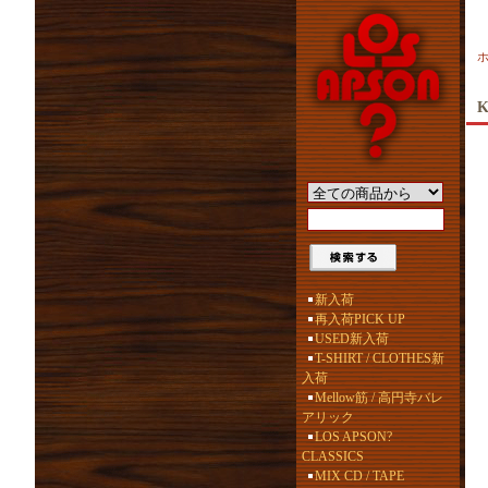
K
新入荷
再入荷PICK UP
USED新入荷
T-SHIRT / CLOTHES新
入荷
Mellow筋 / 高円寺バレ
アリック
LOS APSON?
CLASSICS
MIX CD / TAPE