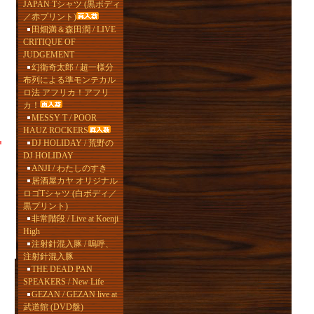
JAPAN Tシャツ (黒ボディ
／赤プリント)
田畑満＆森田潤 / LIVE
CRITIQUE OF
JUDGEMENT
幻衛奇太郎 / 超一様分
布列による準モンテカル
ロ法 アフリカ！アフリ
カ！
MESSY T / POOR
HAUZ ROCKERS
DJ HOLIDAY / 荒野の
DJ HOLIDAY
ANJI / わたしのすき
居酒屋カヤ オリジナル
ロゴTシャツ (白ボディ／
黒プリント)
非常階段 / Live at Koenji
High
注射針混入豚 / 嗚呼、
注射針混入豚
THE DEAD PAN
SPEAKERS / New Life
GEZAN / GEZAN live at
武道館 (DVD盤)