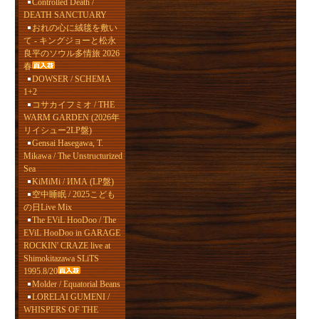
Controlled Death /
DEATH SANCTUARY
おれの心に絨毯を敷い
て - キングジョーと松永
良平のソウル多情旅 2026
春
DOWSER / SCHEMA
1+2
コサカイフミオ / THE
WARM GARDEN (2026年
リイシュー2LP盤)
Gensai Hasegawa, T.
Mikawa / The Unstructurized
Sea
KiMiMi / ИМА (LP盤)
空中睡眠 / 2025こども
の日Live Mix
The EViL HooDoo / The
EViL HooDoo in GARAGE
ROCKIN' CRAZE live at
Shimokitazawa SLiTS
1995.8/20
Molder / Equatorial Beans
LORELAI GUMENI /
WHISPERS OF THE