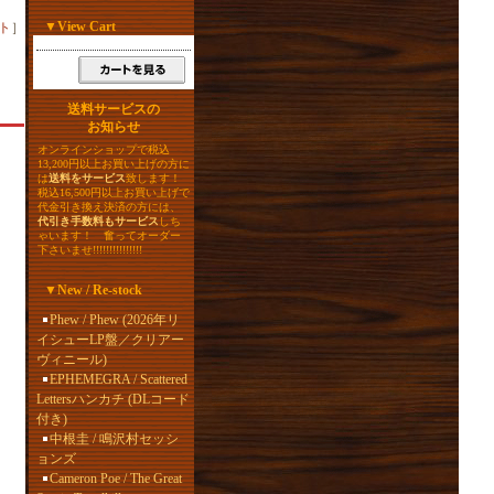
▼
View Cart
ト
］
送料サービスの
お知らせ
オンラインショップで税込
13,200円以上お買い上げの方に
は
送料をサービス
致します！
税込16,500円以上お買い上げで
代金引き換え決済の方には、
代引き手数料もサービス
しち
ゃいます！ 奮ってオーダー
下さいませ!!!!!!!!!!!!!!!
▼
New / Re-stock
Phew / Phew (2026年リ
イシューLP盤／クリアー
ヴィニール)
EPHEMEGRA / Scattered
Lettersハンカチ (DLコード
付き)
中根圭 / 鳴沢村セッシ
ョンズ
Cameron Poe / The Great