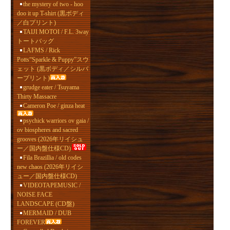
the mystery of two - hoo
doo it up T-shirt (黒ボディ
／白プリント)
TAIJI MOTOI / F.L. 3way
トートバッグ
LAFMS / Rick
Potts“Sparkle & Puppy”スウ
ェット (黒ボディ／シルバ
ープリント)
grudge eater / Tsuyama
Thirty Massacre
Cameron Poe / ginza heat
psychick warriors ov gaia /
ov biospheres and sacred
grooves (2026年リイシュ
ー／国内盤仕様CD)
Fila Brazillia / old codes
new chaos (2026年リイシ
ュー／国内盤仕様CD)
VIDEOTAPEMUSIC /
NOISE FACE
LANDSCAPE (CD盤)
MERMAID / DUB
FOREVER