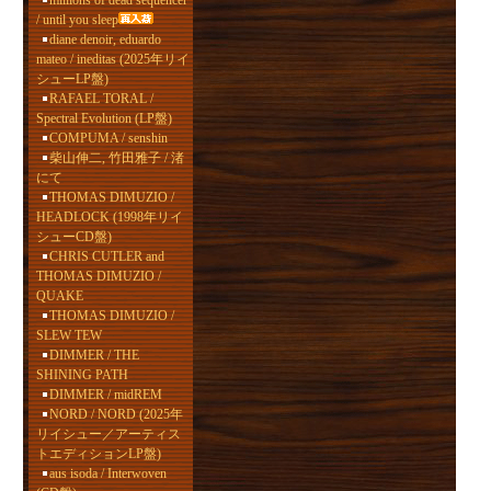
millions of dead sequencer
/ until you sleep
diane denoir, eduardo
mateo / ineditas (2025年リイ
シューLP盤)
RAFAEL TORAL /
Spectral Evolution (LP盤)
COMPUMA / senshin
柴山伸二, 竹田雅子 / 渚
にて
THOMAS DIMUZIO /
HEADLOCK (1998年リイ
シューCD盤)
CHRIS CUTLER and
THOMAS DIMUZIO /
QUAKE
THOMAS DIMUZIO /
SLEW TEW
DIMMER / THE
SHINING PATH
DIMMER / midREM
NORD / NORD (2025年
リイシュー／アーティス
トエディションLP盤)
aus isoda / Interwoven