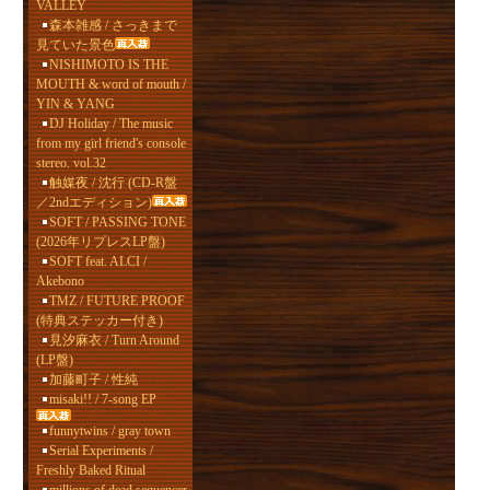
VALLEY
森本雑感 / さっきまで
見ていた景色
NISHIMOTO IS THE
MOUTH & word of mouth /
YIN & YANG
DJ Holiday / The music
from my girl friend's console
stereo. vol.32
触媒夜 / 沈行 (CD-R盤
／2ndエディション)
SOFT / PASSING TONE
(2026年リプレスLP盤)
SOFT feat. ALCI /
Akebono
TMZ / FUTURE PROOF
(特典ステッカー付き)
見汐麻衣 / Turn Around
(LP盤)
加藤町子 / 性純
misaki!! / 7-song EP
funnytwins / gray town
Serial Experiments /
Freshly Baked Ritual