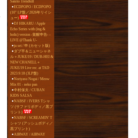
Sanrio Trendkill
ECDPOPO / ECDPOPO
(10" LP盤／2026年リイシ
の
ュー)
DJ HIKARU / Apple
Echo Series with (ing &
holic) version -覚醒申告- -
LIVE @Thank U-
ju sei / 申 (カセット版)
ダブ平＆ニューシャネ
ル＋JUKE/19 / DUB-HEI &
盤
NEW CHANELL＋
JUKE/19 Live rec. at TAD
2023.9.18 (3LP盤)
Noriyasu Nogai / Meow
ク
Mix 01 - neko pan
中村保夫 / CUBAN
KIDS SALSA
NABSF / IVERS Tシャ
ツ (サファリボディ／黒プ
リント)
NABSF / SCREAMIN' T
シャツ (アッシュボディ／
黒プリント)
AIRWAY / AIRWAY