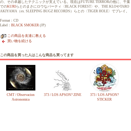
の、その卓越したテクニックが支えている。現在はFUTURE TERRORの他に、千葉
での
KURI
らとのまさにロウなパーティ〈BLACK FOREST〉や、THE KLOやTARO
AKIYAMA（ex. SLEEPING BUGZ RECORDS）らとの〈TIGER HOLE〉でプレイ。
Format：CD
Label：
BLACK SMOKER
(JP)
この商品を友達に教える
買い物を続ける
この商品を買った人はこんな商品も買ってます
CMT / Observacion
373 / LOS APSON? ZINE
373 / LOS APSON?
Astronomica
STICKER