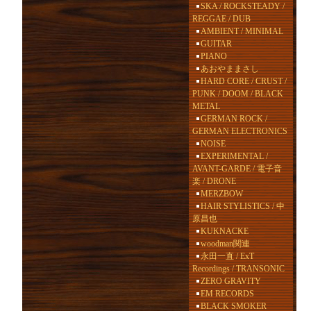
SKA / ROCKSTEADY /
REGGAE / DUB
AMBIENT / MINIMAL
GUITAR
PIANO
あおやままさし
HARD CORE / CRUST /
PUNK / DOOM / BLACK
METAL
GERMAN ROCK /
GERMAN ELECTRONICS
NOISE
EXPERIMENTAL /
AVANT-GARDE / 電子音
楽 / DRONE
MERZBOW
HAIR STYLISTICS / 中
原昌也
KUKNACKE
woodman関連
永田一直 / ExT
Recordings / TRANSONIC
ZERO GRAVITY
EM RECORDS
BLACK SMOKER