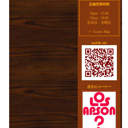
店舗営業時間
Open：13:00
Close：19:00
定休日：水曜日
>>
Access Map
mobile site
店主のコーナー