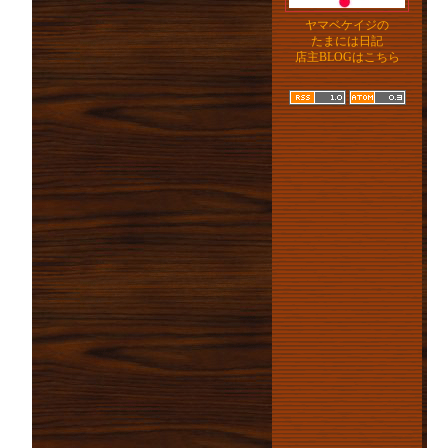
ヤマベケイジの
たまには日記
店主BLOGはこちら