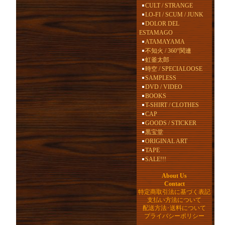
CULT / STRANGE
LO-FI / SCUM / JUNK
DOLOR DEL
ESTAMAGO
ATAMAYAMA
不知火 / 360°関連
虹釜太郎
時空 / SPECIALOOSE
SAMPLESS
DVD / VIDEO
BOOKS
T-SHIRT / CLOTHES
CAP
GOODS / STICKER
黒宝堂
ORIGINAL ART
TAPE
SALE!!!
About Us
Contact
特定商取引法に基づく表記
支払い方法について
配送方法･送料について
プライバシーポリシー