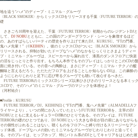
地を這う“ハメ”のディープ・ミニマル・グルーヴ
〈BLACK SMOKER〉からミックスCDをリリースする千葉〈FUTURE TERROR〉
礎
さきごろ10周年を迎えた、千葉〈FUTURE TERROR〉初期からのレジデントDJと
して、
DJ NOBU
とともに、この国のアンダーグラウンド・シーンを象徴するほど
の、あのすばらしいパーティの歴史を作り上げて来たDJ、KURUSU。“FTの門番、
鬼ハメ先輩！”（©
KEIHIN
）。彼のミックスCDがついに〈BLACK SMOKER〉から
リリースされる。抑制が効いたドープな“ハメ”のなかをじっくりとさまようディー
プ・ミニマル・グルーヴは、スピーカーから漏れ出て、漆黒のダンスフロアに快楽
の沼をじっとりと作り出す。もちろん本作でもそのプレイはしっかりとこのCDの
面に焼き付いている。その音への陶酔は、まさにディープ・ミニマル・テクノの醍
醐味と言えるだろう。ただただフロアを上げることしか知らないDJは、この麻酔の
ようにじわりじわりと足下に忍び寄るグルーヴでも聴いて改心するべきだ。
FUTURE TERRORのミックスCDシリーズ以来ひさびさのリリースとなる本ミッ
スCDで、その“ハメ”のミニマル・グルーヴのマジックを体感せよ！
（河村祐介）
■Profile：KURUSU
FUTURE TERROR／DJ。KEIHIN曰く“FTの門番、鬼ハメ先輩”（ALMADELLAフ
ライヤーより）。いつの間にか入っていたというFUTURE TERRORを、主宰のDJ
NOBUとともに支えるレギュラーDJ陣のひとりである。そのプレイは、FUTURE
TERRORの礎のひとつであり、DJ NOBUという大きな存在が目の前にありながらも
その個性がぶれることはない。聴くものをフロアへと縛り付けるスリージーなアシ
ッド体感、ドープなハメの効いたミニマルなグルーヴがじわりじわりと迫ってく
る。そのプレイは、ヒップホップ、特にバトル系のDJとしてキャリアをはじめた彼