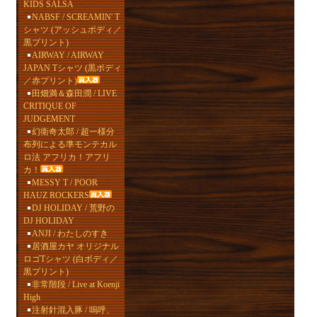
KIDS SALSA
NABSF / SCREAMIN' T
シャツ (アッシュボディ／
黒プリント)
AIRWAY / AIRWAY
JAPAN Tシャツ (黒ボディ
／赤プリント)
田畑満＆森田潤 / LIVE
CRITIQUE OF
JUDGEMENT
幻衛奇太郎 / 超一様分
布列による準モンテカル
ロ法 アフリカ！アフリ
カ！
MESSY T / POOR
HAUZ ROCKERS
DJ HOLIDAY / 荒野の
DJ HOLIDAY
ANJI / わたしのすき
居酒屋カヤ オリジナル
ロゴTシャツ (白ボディ／
黒プリント)
非常階段 / Live at Koenji
High
注射針混入豚 / 嗚呼、