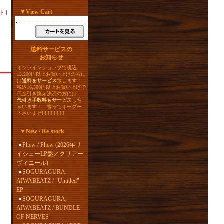
▼
View Cart
ト
］
送料サービスの
お知らせ
オンラインショップで税込
13,200円以上お買い上げの方に
は
送料をサービス
致します！
税込16,500円以上お買い上げで
代金引き換え決済の方には、
代引き手数料もサービス
しち
ゃいます！ 奮ってオーダー
下さいませ!!!!!!!!!!!!!!!
▼
New / Re-stock
Phew / Phew (2026年リ
イシューLP盤／クリアー
ヴィニール)
SOGURAGURA,
AIWABEATZ / "Untitled"
EP
SOGURAGURA,
AIWABEATZ / BUNDLE
ォ
OF NERVES