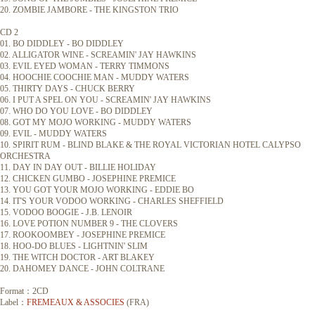
20. ZOMBIE JAMBORE - THE KINGSTON TRIO
CD 2
01. BO DIDDLEY - BO DIDDLEY
02. ALLIGATOR WINE - SCREAMIN' JAY HAWKINS
03. EVIL EYED WOMAN - TERRY TIMMONS
04. HOOCHIE COOCHIE MAN - MUDDY WATERS
05. THIRTY DAYS - CHUCK BERRY
06. I PUT A SPEL ON YOU - SCREAMIN' JAY HAWKINS
07. WHO DO YOU LOVE - BO DIDDLEY
08. GOT MY MOJO WORKING - MUDDY WATERS
09. EVIL - MUDDY WATERS
10. SPIRIT RUM - BLIND BLAKE & THE ROYAL VICTORIAN HOTEL CALYPSO
ORCHESTRA
11. DAY IN DAY OUT - BILLIE HOLIDAY
12. CHICKEN GUMBO - JOSEPHINE PREMICE
13. YOU GOT YOUR MOJO WORKING - EDDIE BO
14. IT'S YOUR VODOO WORKING - CHARLES SHEFFIELD
15. VODOO BOOGIE - J.B. LENOIR
16. LOVE POTION NUMBER 9 - THE CLOVERS
17. ROOKOOMBEY - JOSEPHINE PREMICE
18. HOO-DO BLUES - LIGHTNIN' SLIM
19. THE WITCH DOCTOR - ART BLAKEY
20. DAHOMEY DANCE - JOHN COLTRANE
Format：2CD
Label：
FREMEAUX & ASSOCIES
(FRA)