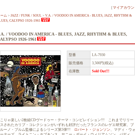
［
マイアカウン
ホーム
>
JAZZ / FUNK / SOUL
>
V.A. / VOODOO IN AMERICA - BLUES, JAZZ, RHYTHM &
LUES, CALYPSO 1926-1961
.A. / VOODOO IN AMERICA - BLUES, JAZZ, RHYTHM & BLUES,
ALYPSO 1926-1961
型番
LA-7930
販売価格
3,500円(税込)
在庫数
Sold Out!!!
こりゃ楽しい2枚組CDヴードゥー・テーマ・コンピレイション!!! これまでリリー
スされたカリブ・コレクションがいずれも好評だったフランスのレゲエ研究家、ブ
ルーノ・ブルム監修によるシリーズ第5弾!!!
ロバート・ジョンソン
、マディ・ウ
ーターズ、ライトニン・ホプキンス、サニー・ボーイ・ウィリアムソン、バディ