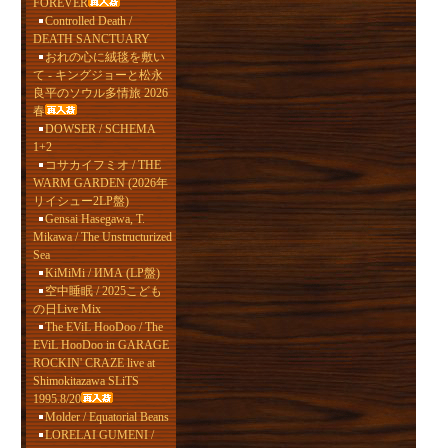
FOREVER
Controlled Death /
DEATH SANCTUARY
おれの心に絨毯を敷い
て - キングジョーと松永
良平のソウル多情旅 2026
春
DOWSER / SCHEMA
1+2
コサカイフミオ / THE
WARM GARDEN (2026年
リイシュー2LP盤)
Gensai Hasegawa, T.
Mikawa / The Unstructurized
Sea
KiMiMi / ИМА (LP盤)
空中睡眠 / 2025こども
の日Live Mix
The EViL HooDoo / The
EViL HooDoo in GARAGE
ROCKIN' CRAZE live at
Shimokitazawa SLiTS
1995.8/20
Molder / Equatorial Beans
LORELAI GUMENI /