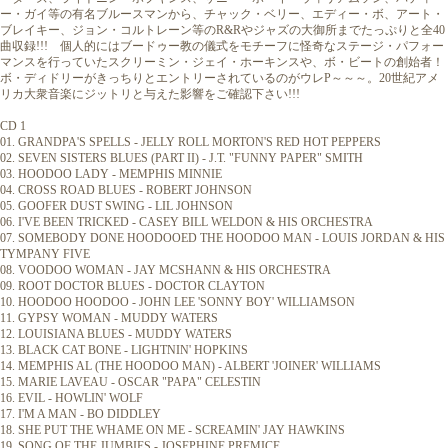
ー・ガイ等の有名ブルースマンから、チャック・ベリー、エディー・ボ、アート・
ブレイキー、ジョン・コルトレーン等のR&Rやジャズの大御所までたっぷりと全40
曲収録!!! 個人的にはブードゥー教の儀式をモチーフに怪奇なステージ・パフォー
マンスを行っていたスクリーミン・ジェイ・ホーキンスや、ボ・ビートの創始者！
ボ・ディドリーがきっちりとエントリーされているのがウレP～～～。20世紀アメ
リカ大衆音楽にジットリと与えた影響をご確認下さい!!!
CD 1
01. GRANDPA'S SPELLS - JELLY ROLL MORTON'S RED HOT PEPPERS
02. SEVEN SISTERS BLUES (PART II) - J.T. "FUNNY PAPER" SMITH
03. HOODOO LADY - MEMPHIS MINNIE
04. CROSS ROAD BLUES - ROBERT JOHNSON
05. GOOFER DUST SWING - LIL JOHNSON
06. I'VE BEEN TRICKED - CASEY BILL WELDON & HIS ORCHESTRA
07. SOMEBODY DONE HOODOOED THE HOODOO MAN - LOUIS JORDAN & HIS
TYMPANY FIVE
08. VOODOO WOMAN - JAY MCSHANN & HIS ORCHESTRA
09. ROOT DOCTOR BLUES - DOCTOR CLAYTON
10. HOODOO HOODOO - JOHN LEE 'SONNY BOY' WILLIAMSON
11. GYPSY WOMAN - MUDDY WATERS
12. LOUISIANA BLUES - MUDDY WATERS
13. BLACK CAT BONE - LIGHTNIN' HOPKINS
14. MEMPHIS AL (THE HOODOO MAN) - ALBERT 'JOINER' WILLIAMS
15. MARIE LAVEAU - OSCAR "PAPA" CELESTIN
16. EVIL - HOWLIN' WOLF
17. I'M A MAN - BO DIDDLEY
18. SHE PUT THE WHAME ON ME - SCREAMIN' JAY HAWKINS
19. SONG OF THE JUMBIES - JOSEPHINE PREMICE