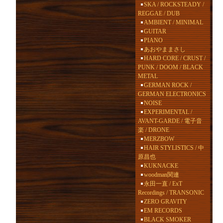
SKA / ROCKSTEADY /
REGGAE / DUB
AMBIENT / MINIMAL
GUITAR
PIANO
あおやままさし
HARD CORE / CRUST /
PUNK / DOOM / BLACK
METAL
GERMAN ROCK /
GERMAN ELECTRONICS
NOISE
EXPERIMENTAL /
AVANT-GARDE / 電子音
楽 / DRONE
MERZBOW
HAIR STYLISTICS / 中
原昌也
KUKNACKE
woodman関連
永田一直 / ExT
Recordings / TRANSONIC
ZERO GRAVITY
EM RECORDS
BLACK SMOKER