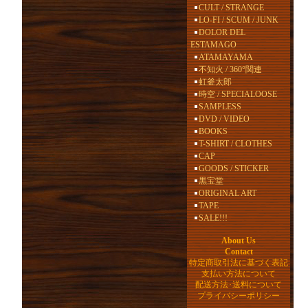
CULT / STRANGE
LO-FI / SCUM / JUNK
DOLOR DEL
ESTAMAGO
ATAMAYAMA
不知火 / 360°関連
虹釜太郎
時空 / SPECIALOOSE
SAMPLESS
DVD / VIDEO
BOOKS
T-SHIRT / CLOTHES
CAP
GOODS / STICKER
黒宝堂
ORIGINAL ART
TAPE
SALE!!!
About Us
Contact
特定商取引法に基づく表記
支払い方法について
配送方法･送料について
プライバシーポリシー