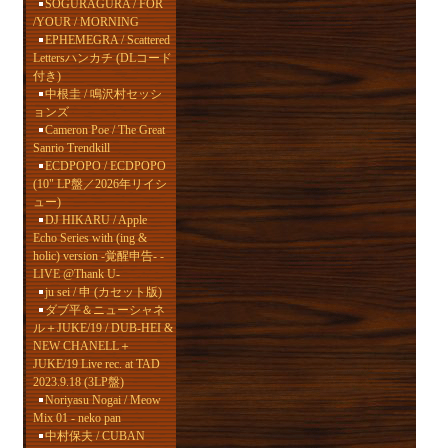
SOGURAGURA / FOR
/YOUR / MORNING
EPHEMEGRA / Scattered
Lettersハンカチ (DLコード
付き)
中根圭 / 鳴沢村セッシ
ョンズ
Cameron Poe / The Great
Sanrio Trendkill
ECDPOPO / ECDPOPO
(10" LP盤／2026年リイシ
ュー)
DJ HIKARU / Apple
Echo Series with (ing &
holic) version -覚醒申告- -
LIVE @Thank U-
ju sei / 申 (カセット版)
ダブ平＆ニューシャネ
ル＋JUKE/19 / DUB-HEI &
NEW CHANELL＋
JUKE/19 Live rec. at TAD
2023.9.18 (3LP盤)
Noriyasu Nogai / Meow
Mix 01 - neko pan
中村保夫 / CUBAN