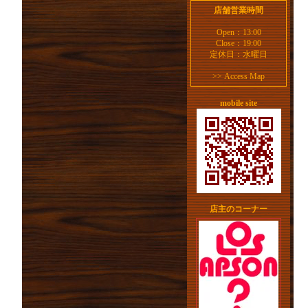
店舗営業時間
Open：13:00
Close：19:00
定休日：水曜日
>>
Access Map
mobile site
店主のコーナー