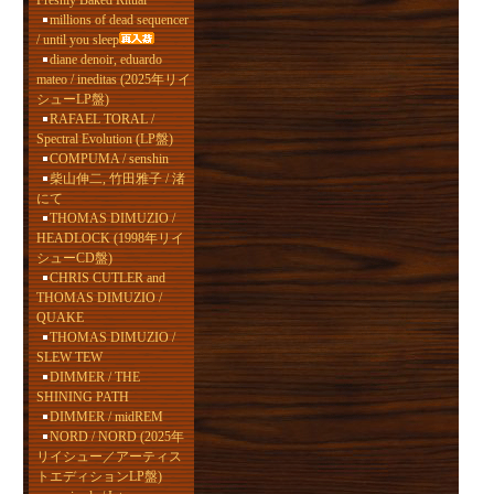
Freshly Baked Ritual
millions of dead sequencer
/ until you sleep
diane denoir, eduardo
mateo / ineditas (2025年リイ
シューLP盤)
RAFAEL TORAL /
Spectral Evolution (LP盤)
COMPUMA / senshin
柴山伸二, 竹田雅子 / 渚
にて
THOMAS DIMUZIO /
HEADLOCK (1998年リイ
シューCD盤)
CHRIS CUTLER and
THOMAS DIMUZIO /
QUAKE
THOMAS DIMUZIO /
SLEW TEW
DIMMER / THE
SHINING PATH
DIMMER / midREM
NORD / NORD (2025年
リイシュー／アーティス
トエディションLP盤)