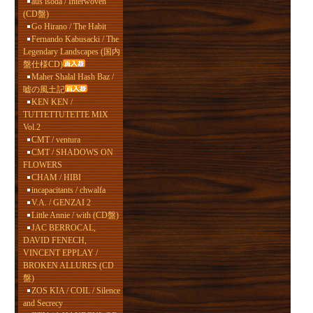
aus isoda / Interwoven
(CD盤)
Go Hirano / The Habit
Fernando Kabusacki / The
Legendary Landscapes (国内
盤仕様CD)
Maher Shalal Hash Baz /
嘘の風土記
KEN KEN /
TUTTETTUTETTE MIX
Vol.2
CMT / ventura
CMT / SHADOWS ON
FLOWERS
CHAM / HIBI
incapacitants / chwalfa
V.A. / GENZAI 2
Little Annie / with (CD盤)
JAC BERROCAL,
DAVID FENECH,
VINCENT EPPLAY /
BROKEN ALLURES (CD
盤)
ZOS KIA / COIL / Silence
and Secrecy