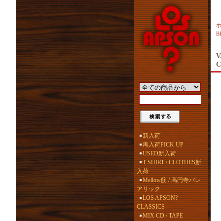
B
V
C
新入荷
再入荷PICK UP
USED新入荷
T-SHIRT / CLOTHES新
入荷
Mellow筋 / 高円寺バレ
アリック
LOS APSON?
CLASSICS
MIX CD / TAPE