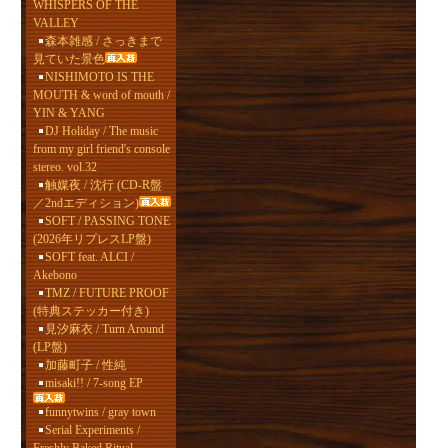
WHISPERS OF THE
VALLEY
森本雑感 / さっきまで
見ていた景色
NISHIMOTO IS THE
MOUTH & word of mouth /
YIN & YANG
DJ Holiday / The music
from my girl friend's console
stereo. vol.32
触媒夜 / 沈行 (CD-R盤
／2ndエディション)
SOFT / PASSING TONE
(2026年リプレスLP盤)
SOFT feat. ALCI /
Akebono
TMZ / FUTURE PROOF
(特典ステッカー付き)
見汐麻衣 / Turn Around
(LP盤)
加藤町子 / 性純
misaki!! / 7-song EP
funnytwins / gray town
Serial Experiments /