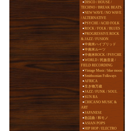
DISCO / HOUSE /
TECHNO / BREAK BEATS
NEW WAVE / NO WAVE
/ ALTERNATIVE
PSYCHE / ACID FOLK
ROCK / FOLK / BLUES
PROGRESSIVE ROCK
& JAZZ / FUSION
中南米ハイブリッド
中南米ルーツ
中南米ROCK / PSYCHE
WORLD / 民族音楽 /
FIELD RECORDING
Vintage Music / blue moon
Smithsonian Folkways
AFRICA
生き物万歳
JAZZ / FUNK / SOUL
SUN RA
CHICANO MUSIC &
ART
JAPANESE
歌謡曲 / 和モノ
ASIAN POPS
HIP HOP / ELECTRO