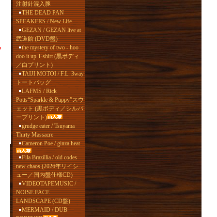
注射針混入豚
THE DEAD PAN
SPEAKERS / New Life
GEZAN / GEZAN live at
武道館 (DVD盤)
the mystery of two - hoo
doo it up T-shirt (黒ボディ
／白プリント)
TAIJI MOTOI / F.L. 3way
トートバッグ
LAFMS / Rick
Potts“Sparkle & Puppy”スウ
ェット (黒ボディ／シルバ
ープリント)
grudge eater / Tsuyama
Thirty Massacre
Cameron Poe / ginza heat
Fila Brazillia / old codes
new chaos (2026年リイシ
ュー／国内盤仕様CD)
VIDEOTAPEMUSIC /
NOISE FACE
LANDSCAPE (CD盤)
MERMAID / DUB