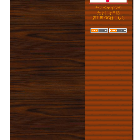
ヤマベケイジの
たまには日記
店主BLOGはこちら