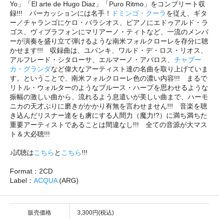
Yo」「El arte de Hugo Diaz」「Puro Ritmo」をコンプリート収
録!!! パーカッションには名手！
ドミンゴ・クーラ
を従え、ギタ
ー／チャランゴにケロ・パラシオス、ピアノにエドゥアルド・ラ
ゴス、ヴィブラフォンにマリアーノ・ティトなど、一流のメンバ
ーが演奏を盛り立て弾けるような南米フォルクローレを存分に聴
かせます!!! 収録曲は、ユパンキ、ワルド・デ・ロス・リオス、
アルフレード・シタローサ、エルマーノ・アバロス、
チャブー
カ・グランダ
など偉大なアーティスト達の名曲を取り上げていま
す。ということで、南米フォルクローレ色の濃い内容!!! まるで
リトル・ウォルターのようなブルース・ハープを思わせるような
振幅の激しい曲から、流れるよう息遣いが美しい曲まで、ハーモ
ニカの天才ぶりに磨きがかかり有無を言わせません!!! 音楽を聴
き込んだリスナー達をも虜にする人間力（魔力!?）に満ち満ちた
重要アーティストであることは間違なし!!! 全ての音源が大マス
ト＆大必聴!!!
♪試聴は
こちら
と
こちら
!!!
Format：2CD
Label：
ACQUA
(ARG)
販売価格
3,300円(税込)