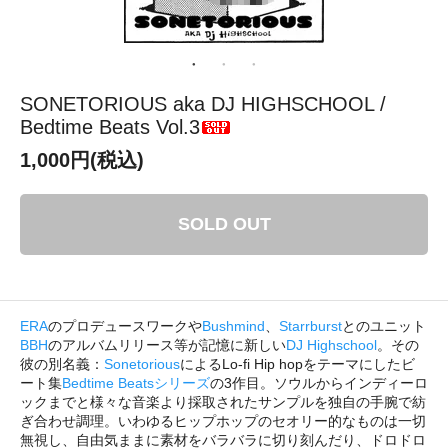
SONETORIOUS aka DJ HIGHSCHOOL /
Bedtime Beats Vol.3
1,000円(税込)
SOLD OUT
ERA
のプロデュースワークや
Bushmind
、
Starrburst
とのユニット
BBH
のアルバムリリース等が記憶に新しい
DJ Highschool
。その
彼の別名義：
Sonetorious
によるLo-fi Hip hopをテーマにしたビ
ート集
Bedtime Beatsシリーズ
の3作目。ソウルからインディーロ
ックまでと様々な音楽より採取されたサンプルを独自の手腕で紡
ぎ合わせ調理。いわゆるヒップホップのセオリー的なものは一切
無視し、自由気ままに素材をバラバラに切り刻んだり、ドロドロ