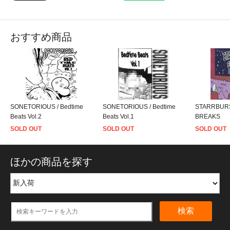
おすすめ商品
SONETORIOUS / Bedtime
SONETORIOUS / Bedtime
STARRBURST
Beats Vol.2
Beats Vol.1
BREAKS
SOLD OUT
SOLD OUT
SOLD OUT
ほかの商品を探す
検索