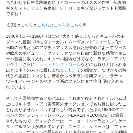
ち合わせる日中普段聴きにサイコーーーのオススメ作!!! 伝説的
ギタリスト、
グユン
も参加。レトロ・エキゾなジャケットも素敵
ですね！
♪試聴は
こちら
と
こちら
と
こちら
と
こちら
!!!
1940年代から1960年代にかけ大きく盛り上がったキューバのモ
ダーンな音楽（特にヴォーカル）ムーヴメント“フィーリン”は、
当時の若者たちのアマチュアリズム溢れた好奇心によってジャズ
や欧米のポピュラー、クラシックなどを自由で新鮮な感覚でキュ
ーバ音楽に取り入れ、キューバ国内だけでなく、ラテン・アメリ
カ全土、さらに
ナット・キング・コール
などにも取り上げられる
ほどに多くの人々に親しまれました。その感覚が、なぜか今の時
代と不思議にリンクし、若者からベテラン音楽ファン、ラテン
ワールドからジャズやクラブ系のファンにまで注目 受け入れら
れています。
そして今回発売するアルバムは、これまで復刻されたアルバム以
上にウルトラ・レア（実際海外オークションでもお目に掛ったこ
とはありません）且つすばらしい内容です。たぶん1950年代に
ハバナのインディー・レーベル（FERRER RECORDS）に録音
されたもので、ディレクターはニーニョ・リベーラとエンリケー
タ・アルマンサが務めています。ニーニョ・リベーラは、フィー
リン・ムーヴメントの最初の15人に名前を連ねた人で、その独特