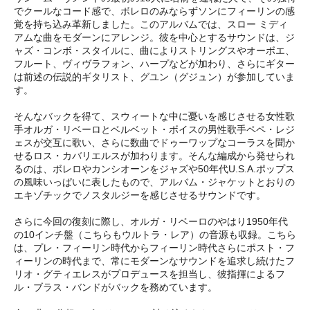
でクールなコード感で、ボレロのみならずソンにフィーリンの感
覚を持ち込み革新しました。このアルバムでは、スロー ミディ
アムな曲をモダーンにアレンジ。彼を中心とするサウンドは、ジ
ャズ・コンボ・スタイルに、曲によりストリングスやオーボエ、
フルート、ヴィヴラフォン、ハープなどが加わり、さらにギター
は前述の伝説的ギタリスト、グユン（グジュン）が参加していま
す。
そんなバックを得て、スウィートな中に憂いを感じさせる女性歌
手オルガ・リベーロとベルベット・ボイスの男性歌手ペペ・レジ
ェスが交互に歌い、さらに数曲でドゥーワップなコーラスを聞か
せるロス・カバリエルスが加わります。そんな編成から発せられ
るのは、ボレロやカンシオーンをジャズや50年代U.S.A.ポップス
の風味いっぱいに表したもので、アルバム・ジャケットとおりの
エキゾチックでノスタルジーを感じさせるサウンドです。
さらに今回の復刻に際し、オルガ・リベーロのやはり1950年代
の10インチ盤（こちらもウルトラ・レア）の音源も収録。こちら
は、プレ・フィーリン時代からフィーリン時代さらにポスト・フ
ィーリンの時代まで、常にモダーンなサウンドを追求し続けたフ
リオ・グティエレスがプロデュースを担当し、彼指揮によるフ
ル・ブラス・バンドがバックを務めています。