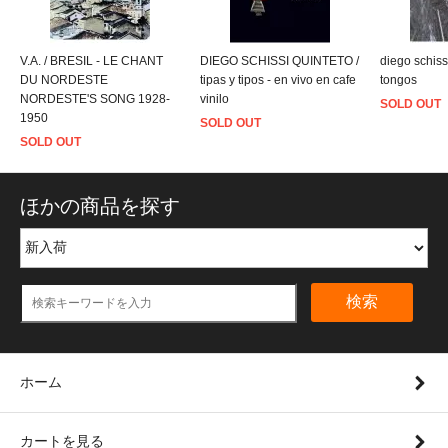
V.A. / BRESIL - LE CHANT
DIEGO SCHISSI QUINTETO /
diego schissi
DU NORDESTE
tipas y tipos - en vivo en cafe
tongos
NORDESTE'S SONG 1928-
vinilo
SOLD OUT
1950
SOLD OUT
SOLD OUT
ほかの商品を探す
検索
ホーム
カートを見る