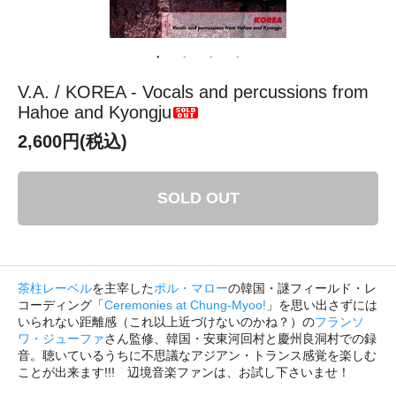
V.A. / KOREA - Vocals and percussions from
Hahoe and Kyongju
2,600円(税込)
SOLD OUT
茶柱レーベル
を主宰した
ポル・マロー
の韓国・謎フィールド・レ
コーディング「
Ceremonies at Chung-Myoo!
」を思い出さずには
いられない距離感（これ以上近づけないのかね？）の
フランソ
ワ・ジューファ
さん監修、韓国・安東河回村と慶州良洞村での録
音。聴いているうちに不思議なアジアン・トランス感覚を楽しむ
ことが出来ます!!! 辺境音楽ファンは、お試し下さいませ！