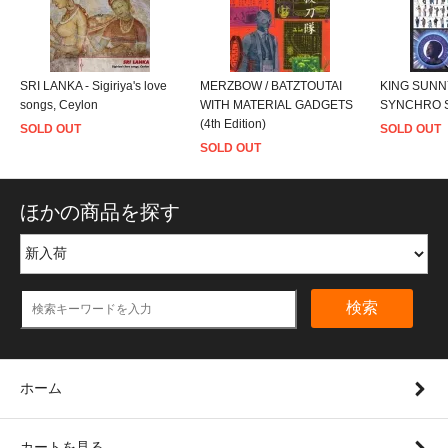
SRI LANKA - Sigiriya's love
MERZBOW / BATZTOUTAI
KING SUNNY
songs, Ceylon
WITH MATERIAL GADGETS
SYNCHRO 
(4th Edition)
SOLD OUT
SOLD OUT
SOLD OUT
ほかの商品を探す
検索
ホーム
カートを見る