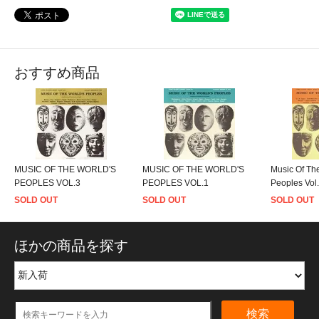
おすすめ商品
MUSIC OF THE WORLD'S
MUSIC OF THE WORLD'S
Music Of Th
PEOPLES VOL.3
PEOPLES VOL.1
Peoples Vol
SOLD OUT
SOLD OUT
SOLD OUT
ほかの商品を探す
検索