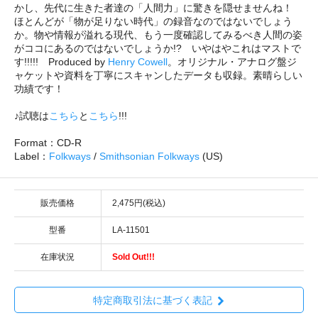
かし、先代に生きた者達の「人間力」に驚きを隠せませんね！
ほとんどが「物が足りない時代」の録音なのではないでしょう
か。物や情報が溢れる現代、もう一度確認してみるべき人間の姿
がココにあるのではないでしょうか!? いやはやこれはマストで
す!!!!! Produced by
Henry Cowell
。オリジナル・アナログ盤ジ
ャケットや資料を丁寧にスキャンしたデータも収録。素晴らしい
功績です！
♪試聴は
こちら
と
こちら
!!!
Format：CD-R
Label：
Folkways
/
Smithsonian Folkways
(US)
販売価格
2,475円(税込)
型番
LA-11501
在庫状況
Sold Out!!!
特定商取引法に基づく表記