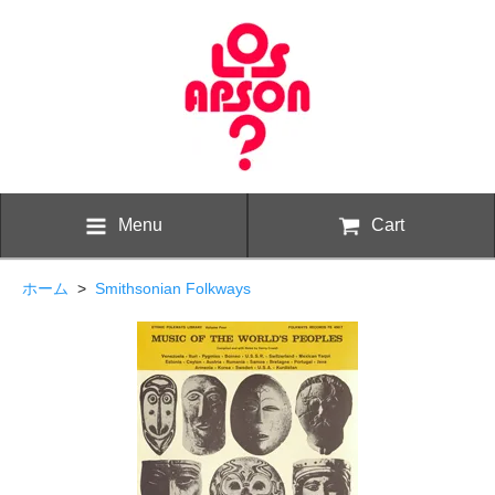
Menu
Cart
ホーム
>
Smithsonian Folkways