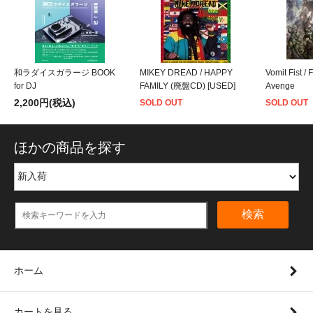
和ラダイスガラージ BOOK
MIKEY DREAD / HAPPY
Vomit Fist / 
for DJ
FAMILY (廃盤CD) [USED]
Avenge
2,200円(税込)
SOLD OUT
SOLD OUT
ほかの商品を探す
検索
ホーム
カートを見る