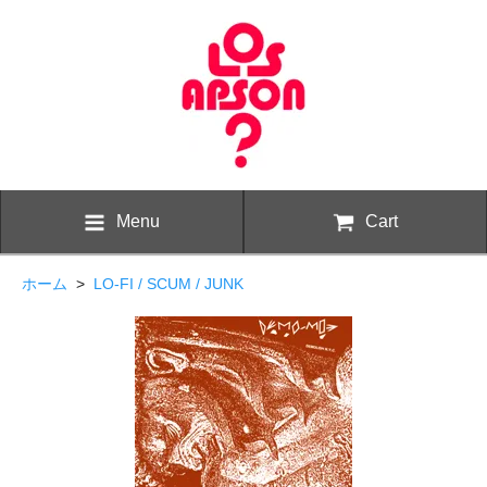
Menu
Cart
ホーム
>
LO-FI / SCUM / JUNK