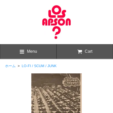
Menu
Cart
ホーム
>
LO-FI / SCUM / JUNK