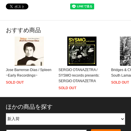
おすすめ商品
Jose Barrense-Dias / Spleen
SERGIO OTANAZETRA /
Bridges & Ch
~Early Recordings~
SYSMO records presents:
South Lamar
SERGIO OTANAZETRA
SOLD OUT
SOLD OUT
SOLD OUT
ほかの商品を探す