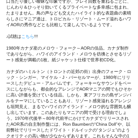
口当たり優しい曖昧な印象ですが、プレイ回数を重ねるごとに、
じんわり＆ひっそり効いてくるプライベートな多幸感に包まれ、
たまりません。鳥の声なども交えたハイライト的な表題曲の素晴
らしさにマニア達は、トロピカル・リゾート・ムード溢れるハワ
イAORの秀作などとも比較して楽しんでいるようです。
♪試聴は
こちら
!!!
1980年カナダ産のメロウ・フォーク～AORの佳品。カナダ制作
でありながら、ハワイのアイランド・メロウを彷彿とさせるリゾ
ート感覚が満載の1枚。紙ジャケット仕様で世界初CD化。
カナダのハミルトン（トロントの近郊の街）出身のフォーク・ロ
ック・シンガー、マイケル・J・バーセルマーが、1980年にリリ
ースしたデビュー・アルバムです。フォーキーなサウンドをベー
スにしながらも、都会的なアレンジでAORマニアの間でもひそか
に高い評価を受けている佳品。しかも、東アフリカの島ザンジバ
ルをテーマにしていることもあり、リゾート感覚溢れるアレンジ
も垣間見え、まるでハワイのアイランド・メロウ的な雰囲気も醸
し出しています。このあたりもマニアの間で受ける理由でしょ
う。1970年代後半～80年代前半にかけてカナダでリリースされ
たAOR系の自主制作盤には、Ron Baumberの“China Doll”や、以
前弊社でリリースしたドワイト・ドルイックの“タンジェ”のよう
クオリティの高い物が少なからずあります。これもそんな中の1