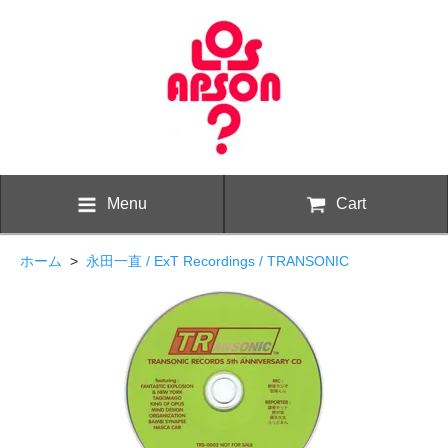
Menu
Cart
ホーム
>
永田一直 / ExT Recordings / TRANSONIC