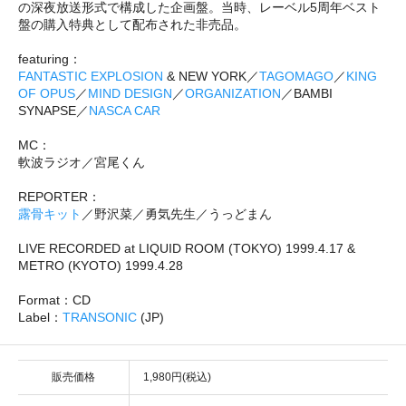
の深夜放送形式で構成した企画盤。当時、レーベル5周年ベスト
盤の購入特典として配布された非売品。
featuring：
FANTASTIC EXPLOSION
& NEW YORK／
TAGOMAGO
／
KING
OF OPUS
／
MIND DESIGN
／
ORGANIZATION
／BAMBI
SYNAPSE／
NASCA CAR
MC：
軟波ラジオ／宮尾くん
REPORTER：
露骨キット
／野沢菜／勇気先生／うっどまん
LIVE RECORDED at LIQUID ROOM (TOKYO) 1999.4.17 &
METRO (KYOTO) 1999.4.28
Format：CD
Label：
TRANSONIC
(JP)
販売価格
1,980円(税込)