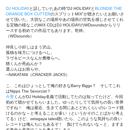
DJ HOLIDAY
と話していたあの時“DJ HOLIDAYと
BLONDIE THE
ORANGE BOX CUTTER
のスプリットMIX”が聴きたいとお願いさ
せて頂いた。大切なこの場所やあの場所の空気を感じさせてくれ
る宝物の様なこのMIX CDはDJ HOLIDAYのWDsoundsからリリ
ースする初めての作品でもあります。乾杯。
（WDsounds）
仲良し小好しはまう沢山。
孤独を味方につけるべし。
ラヴ＆ピースなんか糞喰らへ。
聴くんか死ぬんか？
選ぶんはお前らや。
─NAKATANI（CRACKER JACKS）
こ、これはひょっとして俺の好きなBarry Biggs？ そしてこれ
はNipps The Sexorcist？
今里
くんがDJ Holiday名義で活動してたのは知ってたけど、今回
初めて聴かせてもらいました。ゆったりしてて気持ちの良い世界
ですね！ 俺は最近、生きてる間にあとどれくらいのレコード聴
けるのかな～と考えることが多い（というかそのことばかり考え
てる）けど、setagaya tales聴いたら、このような気持ちの良い
レコードは俺んちにもあるぞ！ 負けてられないな～と、ますま
す寿命と音楽のことを考えてしまう。