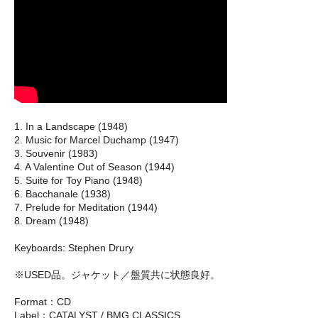
1. In a Landscape (1948)
2. Music for Marcel Duchamp (1947)
3. Souvenir (1983)
4. A Valentine Out of Season (1944)
5. Suite for Toy Piano (1948)
6. Bacchanale (1938)
7. Prelude for Meditation (1944)
8. Dream (1948)
Keyboards: Stephen Drury
※USED品。ジャケット／盤質共に状態良好。
Format：CD
Label：CATALYST / BMG CLASSICS