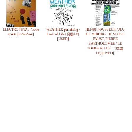
ELECTROPUTAS / zotte
WEATHER permitting /
HENRI POUSSEUR / JEU
spirits [in*on*out]
Code of Life (廃盤LP)
DE MIROIRS DE VOTRE
[USED]
FAUST, PIERRE
BARTHOLOMEE / LE
TOMBEAU DE ... (廃盤
LP) [USED]