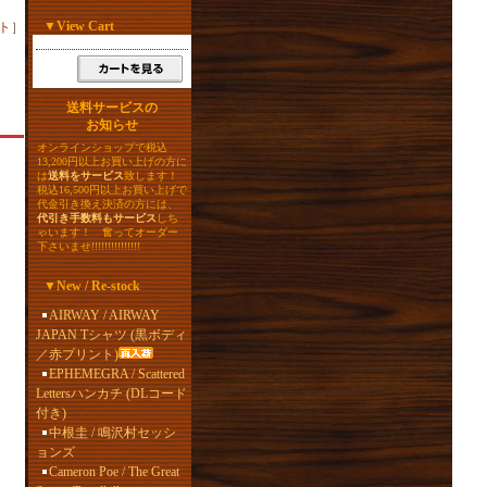
▼
View Cart
ト
］
送料サービスの
お知らせ
オンラインショップで税込
13,200円以上お買い上げの方に
は
送料をサービス
致します！
税込16,500円以上お買い上げで
代金引き換え決済の方には、
代引き手数料もサービス
しち
ゃいます！ 奮ってオーダー
下さいませ!!!!!!!!!!!!!!!
▼
New / Re-stock
AIRWAY / AIRWAY
JAPAN Tシャツ (黒ボディ
／赤プリント)
EPHEMEGRA / Scattered
Lettersハンカチ (DLコード
付き)
中根圭 / 鳴沢村セッシ
ョンズ
Cameron Poe / The Great