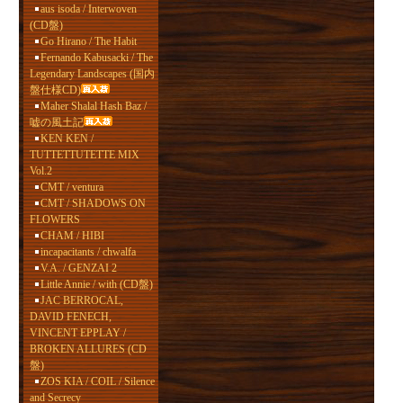
aus isoda / Interwoven
(CD盤)
Go Hirano / The Habit
Fernando Kabusacki / The
Legendary Landscapes (国内
盤仕様CD)
Maher Shalal Hash Baz /
嘘の風土記
KEN KEN /
TUTTETTUTETTE MIX
Vol.2
CMT / ventura
CMT / SHADOWS ON
FLOWERS
CHAM / HIBI
incapacitants / chwalfa
V.A. / GENZAI 2
Little Annie / with (CD盤)
JAC BERROCAL,
DAVID FENECH,
VINCENT EPPLAY /
BROKEN ALLURES (CD
盤)
ZOS KIA / COIL / Silence
and Secrecy