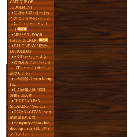
CRITIQUE OF
JUDGEMENT
幻衛奇太郎 / 超一様分
布列による準モンテカル
ロ法 アフリカ！アフリ
カ！
MESSY T / POOR
HAUZ ROCKERS
DJ HOLIDAY / 荒野の
DJ HOLIDAY
ANJI / わたしのすき
居酒屋カヤ オリジナル
ロゴTシャツ (白ボディ／
黒プリント)
非常階段 / Live at Koenji
High
注射針混入豚 / 嗚呼、
注射針混入豚
THE DEAD PAN
SPEAKERS / New Life
GEZAN / GEZAN live at
武道館 (DVD盤)
the mystery of two - hoo
doo it up T-shirt (黒ボディ
／白プリント)