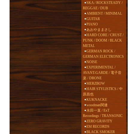
SKA / ROCKSTEADY /
REGGAE / DUB
AMBIENT / MINIMAL
GUITAR
PIANO
あおやままさし
HARD CORE / CRUST /
PUNK / DOOM / BLACK
METAL
GERMAN ROCK /
GERMAN ELECTRONICS
NOISE
EXPERIMENTAL /
AVANT-GARDE / 電子音
楽 / DRONE
MERZBOW
HAIR STYLISTICS / 中
原昌也
KUKNACKE
woodman関連
永田一直 / ExT
Recordings / TRANSONIC
ZERO GRAVITY
EM RECORDS
BLACK SMOKER