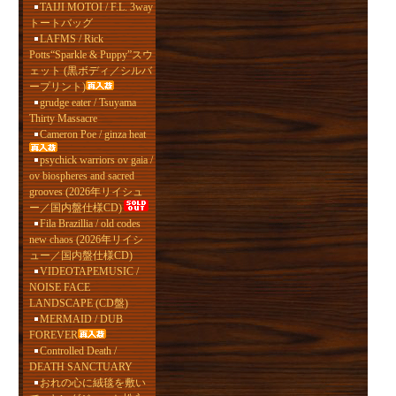
TAIJI MOTOI / F.L. 3way
トートバッグ
LAFMS / Rick
Potts“Sparkle & Puppy”スウ
ェット (黒ボディ／シルバ
ープリント)
grudge eater / Tsuyama
Thirty Massacre
Cameron Poe / ginza heat
psychick warriors ov gaia /
ov biospheres and sacred
grooves (2026年リイシュ
ー／国内盤仕様CD)
Fila Brazillia / old codes
new chaos (2026年リイシ
ュー／国内盤仕様CD)
VIDEOTAPEMUSIC /
NOISE FACE
LANDSCAPE (CD盤)
MERMAID / DUB
FOREVER
Controlled Death /
DEATH SANCTUARY
おれの心に絨毯を敷い