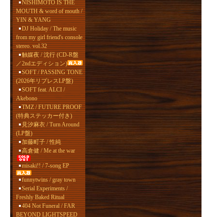
NISHIMOTO IS THE
MOUTH & word of mouth /
YIN & YANG
DJ Holiday / The music
from my girl friend's console
stereo. vol.32
触媒夜 / 沈行 (CD-R盤
／2ndエディション)
SOFT / PASSING TONE
(2026年リプレスLP盤)
SOFT feat. ALCI /
Akebono
TMZ / FUTURE PROOF
(特典ステッカー付き)
見汐麻衣 / Turn Around
(LP盤)
加藤町子 / 性純
高倉健 / Me at the war
misaki!! / 7-song EP
funnytwins / gray town
Serial Experiments /
Freshly Baked Ritual
404 Not Funeral / FAR
BEYOND LIGHTSPEED