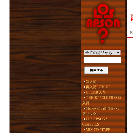
E
新入荷
再入荷PICK UP
USED新入荷
T-SHIRT / CLOTHES新
入荷
Mellow筋 / 高円寺バレ
アリック
LOS APSON?
CLASSICS
MIX CD / TAPE