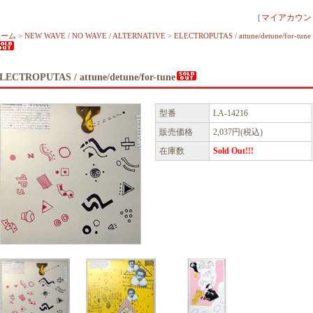
［
マイアカウン
ホーム
>
NEW WAVE / NO WAVE / ALTERNATIVE
>
ELECTROPUTAS / attune/detune/for-tune
LECTROPUTAS / attune/detune/for-tune
型番
LA-14216
販売価格
2,037円(税込)
在庫数
Sold Out!!!