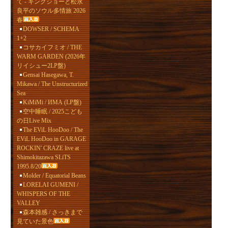
て - キングジョーと松永
良平のソウル多情旅 2026
春
DOWSER / SCHEMA
1+2
コサカイフミオ / THE
WARM GARDEN (2026年
リイシュー2LP盤)
Gensai Hasegawa, T.
Mikawa / The Unstructurized
Sea
KiMiMi / ИМА (LP盤)
空中睡眠 / 2025こども
の日Live Mix
The EViL HooDoo / The
EViL HooDoo in GARAGE
ROCKIN' CRAZE live at
Shimokitazawa SLiTS
1995.8/20
Molder / Equatorial Beans
LORELAI GUMENI /
WHISPERS OF THE
VALLEY
森本雑感 / さっきまで
見ていた景色