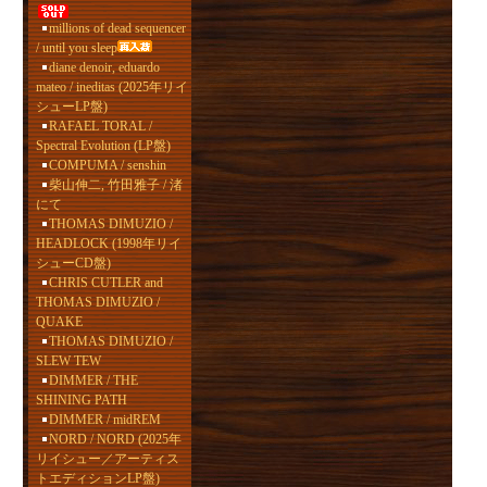
millions of dead sequencer
/ until you sleep
diane denoir, eduardo
mateo / ineditas (2025年リイ
シューLP盤)
RAFAEL TORAL /
Spectral Evolution (LP盤)
COMPUMA / senshin
柴山伸二, 竹田雅子 / 渚
にて
THOMAS DIMUZIO /
HEADLOCK (1998年リイ
シューCD盤)
CHRIS CUTLER and
THOMAS DIMUZIO /
QUAKE
THOMAS DIMUZIO /
SLEW TEW
DIMMER / THE
SHINING PATH
DIMMER / midREM
NORD / NORD (2025年
リイシュー／アーティス
トエディションLP盤)