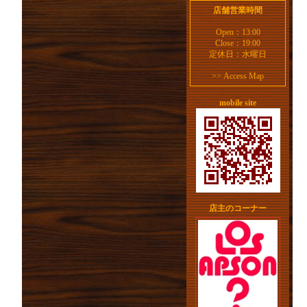
店舗営業時間
Open：13:00
Close：19:00
定休日：水曜日
>>
Access Map
mobile site
店主のコーナー