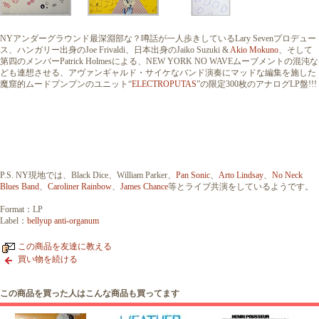
NYアンダーグラウンド最深淵部な？噂話が一人歩きしているLary Sevenプロデュー
ス、ハンガリー出身のJoe Frivaldi、日本出身のJaiko Suzuki &
Akio Mokuno
、そして
第四のメンバーPatrick Holmesによる、NEW YORK NO WAVEムーブメントの混沌な
ども連想させる、アヴァンギャルド・サイケなバンド演奏にマッドな編集を施した
魔窟的ムードプンプンのユニット“
ELECTROPUTAS
”の限定300枚のアナログLP盤!!!
P.S. NY現地では、Black Dice、William Parker、
Pan Sonic
、
Arto Lindsay
、
No Neck
Blues Band
、
Caroliner Rainbow
、
James Chance
等とライブ共演をしているようです。
Format：LP
Label：
bellyup anti-organum
この商品を友達に教える
買い物を続ける
この商品を買った人はこんな商品も買ってます