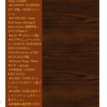
Sanrio Trendkill
ECDPOPO / ECDPOPO
(10" LP盤／2026年リイシ
ュー)
DJ HIKARU / Apple
Echo Series with (ing &
holic) version -覚醒申告- -
LIVE @Thank U-
ju sei / 申 (カセット版)
ダブ平＆ニューシャネ
ル＋JUKE/19 / DUB-HEI &
NEW CHANELL＋
JUKE/19 Live rec. at TAD
2023.9.18 (3LP盤)
Noriyasu Nogai / Meow
Mix 01 - neko pan
中村保夫 / CUBAN
KIDS SALSA
NABSF / IVERS Tシャ
ツ (サファリボディ／黒プ
リント)
NABSF / SCREAMIN' T
シャツ (アッシュボディ／
黒プリント)
田畑満＆森田潤 / LIVE