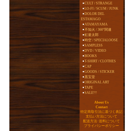
CULT / STRANGE
LO-FI / SCUM / JUNK
DOLOR DEL
ESTAMAGO
ATAMAYAMA
不知火 / 360°関連
虹釜太郎
時空 / SPECIALOOSE
SAMPLESS
DVD / VIDEO
BOOKS
T-SHIRT / CLOTHES
CAP
GOODS / STICKER
黒宝堂
ORIGINAL ART
TAPE
SALE!!!
About Us
Contact
特定商取引法に基づく表記
支払い方法について
配送方法･送料について
プライバシーポリシー