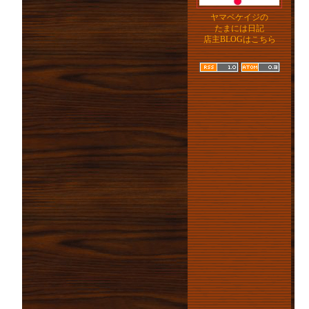
ヤマベケイジの
たまには日記
店主BLOGはこちら