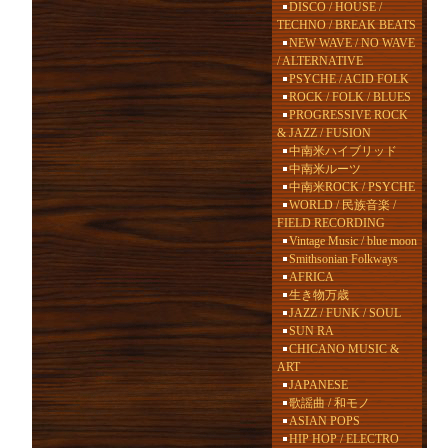
DISCO / HOUSE /
TECHNO / BREAK BEATS
NEW WAVE / NO WAVE
/ ALTERNATIVE
PSYCHE / ACID FOLK
ROCK / FOLK / BLUES
PROGRESSIVE ROCK
& JAZZ / FUSION
中南米ハイブリッド
中南米ルーツ
中南米ROCK / PSYCHE
WORLD / 民族音楽 /
FIELD RECORDING
Vintage Music / blue moon
Smithsonian Folkways
AFRICA
生き物万歳
JAZZ / FUNK / SOUL
SUN RA
CHICANO MUSIC &
ART
JAPANESE
歌謡曲 / 和モノ
ASIAN POPS
HIP HOP / ELECTRO