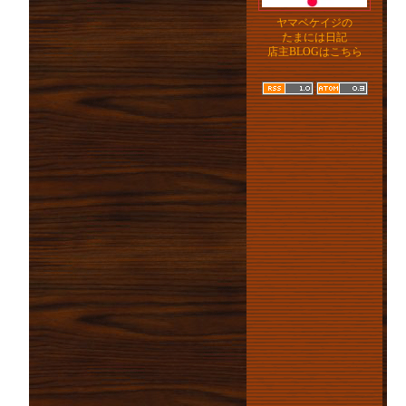
ヤマベケイジの
たまには日記
店主BLOGはこちら