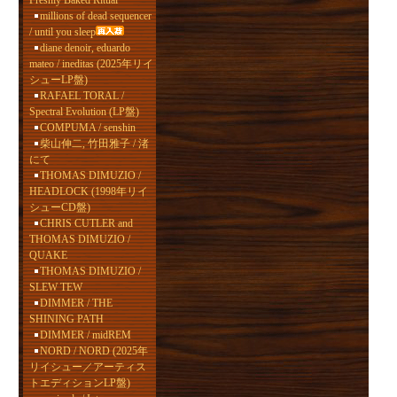
Freshly Baked Ritual
millions of dead sequencer
/ until you sleep
diane denoir, eduardo
mateo / ineditas (2025年リイ
シューLP盤)
RAFAEL TORAL /
Spectral Evolution (LP盤)
COMPUMA / senshin
柴山伸二, 竹田雅子 / 渚
にて
THOMAS DIMUZIO /
HEADLOCK (1998年リイ
シューCD盤)
CHRIS CUTLER and
THOMAS DIMUZIO /
QUAKE
THOMAS DIMUZIO /
SLEW TEW
DIMMER / THE
SHINING PATH
DIMMER / midREM
NORD / NORD (2025年
リイシュー／アーティス
トエディションLP盤)