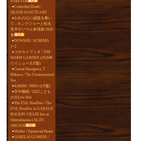
FOREVER
Controlled Death /
DEATH SANCTUARY
おれの心に絨毯を敷い
て - キングジョーと松永
良平のソウル多情旅 2026
春
DOWSER / SCHEMA
1+2
コサカイフミオ / THE
WARM GARDEN (2026年
リイシュー2LP盤)
Gensai Hasegawa, T.
Mikawa / The Unstructurized
Sea
KiMiMi / ИМА (LP盤)
空中睡眠 / 2025こども
の日Live Mix
The EViL HooDoo / The
EViL HooDoo in GARAGE
ROCKIN' CRAZE live at
Shimokitazawa SLiTS
1995.8/20
Molder / Equatorial Beans
LORELAI GUMENI /