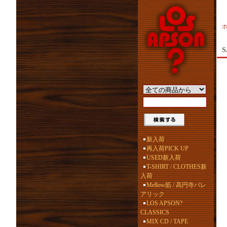
S
新入荷
再入荷PICK UP
USED新入荷
T-SHIRT / CLOTHES新
入荷
Mellow筋 / 高円寺バレ
アリック
LOS APSON?
CLASSICS
MIX CD / TAPE