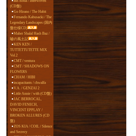
aus isoda / Interwoven
(CD盤)
Go Hirano / The Habit
Fernando Kabusacki / The
Legendary Landscapes (国内
盤仕様CD)
Maher Shalal Hash Baz /
嘘の風土記
KEN KEN /
TUTTETTUTETTE MIX
Vol.2
CMT / ventura
CMT / SHADOWS ON
FLOWERS
CHAM / HIBI
incapacitants / chwalfa
V.A. / GENZAI 2
Little Annie / with (CD盤)
JAC BERROCAL,
DAVID FENECH,
VINCENT EPPLAY /
BROKEN ALLURES (CD
盤)
ZOS KIA / COIL / Silence
and Secrecy