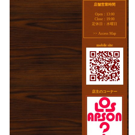
店舗営業時間
Open：13:00
Close：19:00
定休日：水曜日
>>
Access Map
mobile site
店主のコーナー