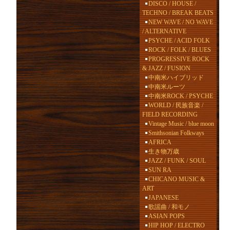
DISCO / HOUSE /
TECHNO / BREAK BEATS
NEW WAVE / NO WAVE
/ ALTERNATIVE
PSYCHE / ACID FOLK
ROCK / FOLK / BLUES
PROGRESSIVE ROCK
& JAZZ / FUSION
中南米ハイブリッド
中南米ルーツ
中南米ROCK / PSYCHE
WORLD / 民族音楽 /
FIELD RECORDING
Vintage Music / blue moon
Smithsonian Folkways
AFRICA
生き物万歳
JAZZ / FUNK / SOUL
SUN RA
CHICANO MUSIC &
ART
JAPANESE
歌謡曲 / 和モノ
ASIAN POPS
HIP HOP / ELECTRO