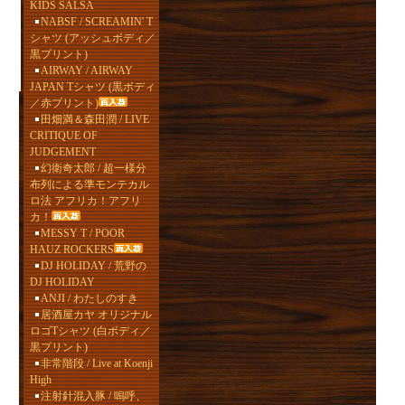
KIDS SALSA
NABSF / SCREAMIN' T
シャツ (アッシュボディ／
黒プリント)
AIRWAY / AIRWAY
JAPAN Tシャツ (黒ボディ
／赤プリント)
田畑満＆森田潤 / LIVE
CRITIQUE OF
JUDGEMENT
幻衛奇太郎 / 超一様分
布列による準モンテカル
ロ法 アフリカ！アフリ
カ！
MESSY T / POOR
HAUZ ROCKERS
DJ HOLIDAY / 荒野の
DJ HOLIDAY
ANJI / わたしのすき
居酒屋カヤ オリジナル
ロゴTシャツ (白ボディ／
黒プリント)
非常階段 / Live at Koenji
High
注射針混入豚 / 嗚呼、