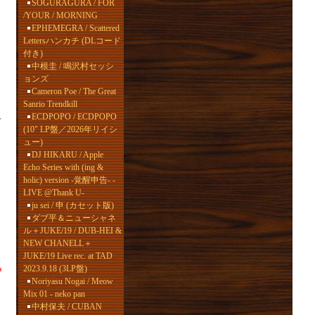
SOGURAGURA / FOR
/YOUR / MORNING
EPHEMEGRA / Scattered
Lettersハンカチ (DLコード
付き)
中根圭 / 鳴沢村セッシ
ョンズ
Cameron Poe / The Great
Sanrio Trendkill
ECDPOPO / ECDPOPO
予
(10" LP盤／2026年リイシ
ュー)
DJ HIKARU / Apple
Echo Series with (ing &
holic) version -覚醒申告- -
LIVE @Thank U-
ju sei / 申 (カセット版)
ダブ平＆ニューシャネ
ル＋JUKE/19 / DUB-HEI &
NEW CHANELL＋
JUKE/19 Live rec. at TAD
2023.9.18 (3LP盤)
Noriyasu Nogai / Meow
Mix 01 - neko pan
中村保夫 / CUBAN