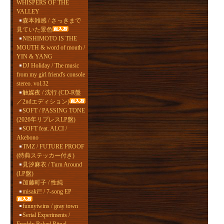
WHISPERS OF THE
VALLEY
森本雑感 / さっきまで
見ていた景色
NISHIMOTO IS THE
MOUTH & word of mouth /
YIN & YANG
DJ Holiday / The music
from my girl friend's console
stereo. vol.32
触媒夜 / 沈行 (CD-R盤
／2ndエディション)
SOFT / PASSING TONE
(2026年リプレスLP盤)
SOFT feat. ALCI /
Akebono
TMZ / FUTURE PROOF
(特典ステッカー付き)
見汐麻衣 / Turn Around
(LP盤)
加藤町子 / 性純
misaki!! / 7-song EP
funnytwins / gray town
Serial Experiments /