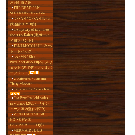
注射針混入豚
THE DEAD PAN
SPEAKERS / New Life
GEZAN / GEZAN live at
武道館 (DVD盤)
the mystery of two - hoo
doo it up T-shirt (黒ボディ
／白プリント)
TAIJI MOTOI / F.L. 3way
トートバッグ
LAFMS / Rick
Potts“Sparkle & Puppy”スウ
ェット (黒ボディ／シルバ
ープリント)
grudge eater / Tsuyama
Thirty Massacre
Cameron Poe / ginza heat
Fila Brazillia / old codes
new chaos (2026年リイシ
ュー／国内盤仕様CD)
VIDEOTAPEMUSIC /
NOISE FACE
LANDSCAPE (CD盤)
MERMAID / DUB