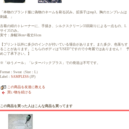
「本物のブランド服に偽物のネームを刷る試み。拡張子はmp3。胸のエンブレムは
刺繍。」
古着の紺のトレーナーに、手描き、シルクスクリーン33回刷りによる一点もの、L
サイズのみ。
実寸：身幅58cm×着丈61cm
【プリント以外に多少のインクが付いている場合があります。また多少、色落ちす
ることがあります。こちらのボディは“USED”ですので小奇麗ではありません！ 
めご了承下さい。】
※「ゆうメール」「レターパックプラス」での発送は不可です。
Format：Sweat（Size：L）
Label：
SAMPLESS
(JP)
この商品を友達に教える
買い物を続ける
この商品を買った人はこんな商品も買ってます