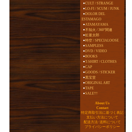
CULT / STRANGE
LO-FI / SCUM / JUNK
DOLOR DEL
ESTAMAGO
ATAMAYAMA
不知火 / 360°関連
虹釜太郎
時空 / SPECIALOOSE
SAMPLESS
DVD / VIDEO
BOOKS
T-SHIRT / CLOTHES
CAP
GOODS / STICKER
黒宝堂
ORIGINAL ART
TAPE
SALE!!!
About Us
Contact
特定商取引法に基づく表記
支払い方法について
配送方法･送料について
プライバシーポリシー