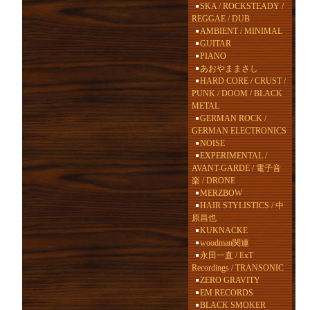
SKA / ROCKSTEADY /
REGGAE / DUB
AMBIENT / MINIMAL
GUITAR
PIANO
あおやままさし
HARD CORE / CRUST /
PUNK / DOOM / BLACK
METAL
GERMAN ROCK /
GERMAN ELECTRONICS
NOISE
EXPERIMENTAL /
AVANT-GARDE / 電子音
楽 / DRONE
MERZBOW
HAIR STYLISTICS / 中
原昌也
KUKNACKE
woodman関連
永田一直 / ExT
Recordings / TRANSONIC
ZERO GRAVITY
EM RECORDS
BLACK SMOKER