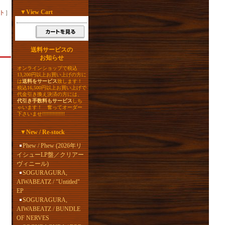
▼
View Cart
ト
］
送料サービスの
お知らせ
オンラインショップで税込
13,200円以上お買い上げの方に
は
送料をサービス
致します！
税込16,500円以上お買い上げで
代金引き換え決済の方には、
代引き手数料もサービス
しち
ゃいます！ 奮ってオーダー
下さいませ!!!!!!!!!!!!!!!
▼
New / Re-stock
Phew / Phew (2026年リ
イシューLP盤／クリアー
ヴィニール)
SOGURAGURA,
AIWABEATZ / "Untitled"
EP
SOGURAGURA,
AIWABEATZ / BUNDLE
OF NERVES