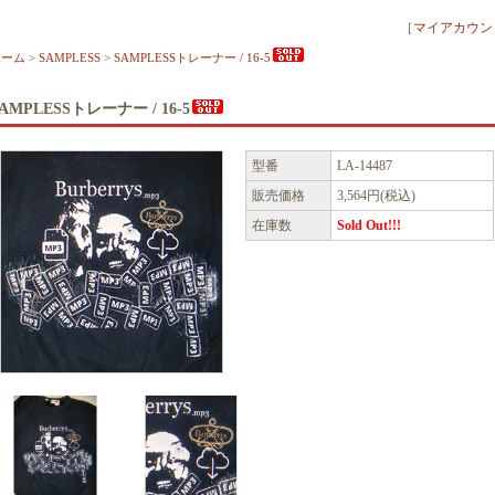
［
マイアカウン
ホーム
>
SAMPLESS
>
SAMPLESSトレーナー / 16-5
AMPLESSトレーナー / 16-5
型番
LA-14487
販売価格
3,564円(税込)
在庫数
Sold Out!!!