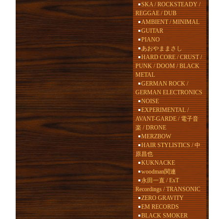
SKA / ROCKSTEADY /
REGGAE / DUB
AMBIENT / MINIMAL
GUITAR
PIANO
あおやままさし
HARD CORE / CRUST /
PUNK / DOOM / BLACK
METAL
GERMAN ROCK /
GERMAN ELECTRONICS
NOISE
EXPERIMENTAL /
AVANT-GARDE / 電子音
楽 / DRONE
MERZBOW
HAIR STYLISTICS / 中
原昌也
KUKNACKE
woodman関連
永田一直 / ExT
Recordings / TRANSONIC
ZERO GRAVITY
EM RECORDS
BLACK SMOKER