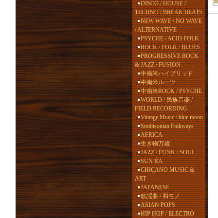
DISCO / HOUSE /
TECHNO / BREAK BEATS
NEW WAVE / NO WAVE
/ ALTERNATIVE
PSYCHE / ACID FOLK
ROCK / FOLK / BLUES
PROGRESSIVE ROCK
& JAZZ / FUSION
中南米ハイブリッド
中南米ルーツ
中南米ROCK / PSYCHE
WORLD / 民族音楽 /
FIELD RECORDING
Vintage Music / blue moon
Smithsonian Folkways
AFRICA
生き物万歳
JAZZ / FUNK / SOUL
SUN RA
CHICANO MUSIC &
ART
JAPANESE
歌謡曲 / 和モノ
ASIAN POPS
HIP HOP / ELECTRO