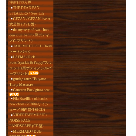
注射針混入豚
THE DEAD PAN
SPEAKERS / New Life
GEZAN / GEZAN live at
武道館 (DVD盤)
the mystery of two - hoo
doo it up T-shirt (黒ボディ
／白プリント)
TAIJI MOTOI / F.L. 3way
トートバッグ
LAFMS / Rick
Potts“Sparkle & Puppy”スウ
ェット (黒ボディ／シルバ
ープリント)
grudge eater / Tsuyama
Thirty Massacre
Cameron Poe / ginza heat
Fila Brazillia / old codes
new chaos (2026年リイシ
ュー／国内盤仕様CD)
VIDEOTAPEMUSIC /
NOISE FACE
LANDSCAPE (CD盤)
MERMAID / DUB