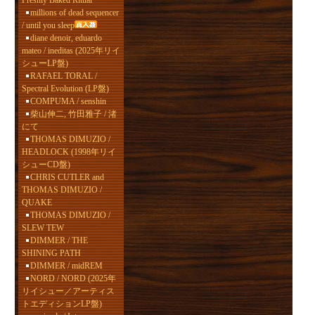
Freshly Baked Ritual
millions of dead sequencer
/ until you sleep
diane denoir, eduardo
mateo / ineditas (2025年リイ
シューLP盤)
RAFAEL TORAL /
Spectral Evolution (LP盤)
COMPUMA / senshin
柴山伸二, 竹田雅子 / 渚
にて
THOMAS DIMUZIO /
HEADLOCK (1998年リイ
シューCD盤)
CHRIS CUTLER and
THOMAS DIMUZIO /
QUAKE
THOMAS DIMUZIO /
SLEW TEW
DIMMER / THE
SHINING PATH
DIMMER / midREM
NORD / NORD (2025年
リイシュー／アーティス
トエディションLP盤)