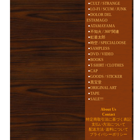
CULT / STRANGE
LO-FI / SCUM / JUNK
DOLOR DEL
ESTAMAGO
ATAMAYAMA
不知火 / 360°関連
虹釜太郎
時空 / SPECIALOOSE
SAMPLESS
DVD / VIDEO
BOOKS
T-SHIRT / CLOTHES
CAP
GOODS / STICKER
黒宝堂
ORIGINAL ART
TAPE
SALE!!!
About Us
Contact
特定商取引法に基づく表記
支払い方法について
配送方法･送料について
プライバシーポリシー