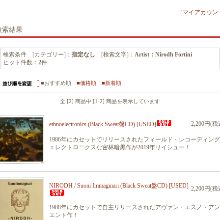
［
マイアカウン
検索結果
検索条件 [カテゴリー]：
指定なし
[検索文字]：
Artist：Nirodh Fortini
ヒット件数：
2
件
■おすすめ順
■価格順
■新着順
全 [2] 商品中 [1-2] 商品を表示しています
2,200円(税
ethnoelectronics (Black Sweat盤CD) [USED]
1986年にカセットでリリースされたフィールド・レコーディン
エレクトロニクスな密林暗黒作が2019年リイシュー！
NIRODH / Suoni Immaginari (Black Sweat盤CD) [USED]
2,200円(税
1988年にカセットで自主リリースされたアヴァン・エスノ・ア
エント作！