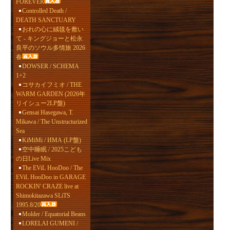
FOREVER
Controlled Death /
DEATH SANCTUARY
おれの心に絨毯を敷い
て - キングジョーと松永
良平のソウル多情旅 2026
春
DOWSER / SCHEMA
1+2
コサカイフミオ / THE
WARM GARDEN (2026年
リイシュー2LP盤)
Gensai Hasegawa, T.
Mikawa / The Unstructurized
Sea
KiMiMi / ИМА (LP盤)
空中睡眠 / 2025こども
の日Live Mix
The EViL HooDoo / The
EViL HooDoo in GARAGE
ROCKIN' CRAZE live at
Shimokitazawa SLiTS
1995.8/20
Molder / Equatorial Beans
LORELAI GUMENI /