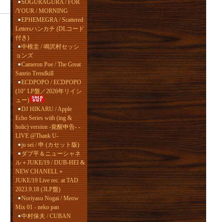
SOGURAGURA / FOR
/YOUR / MORNING
EPHEMEGRA / Scattered
Lettersハンカチ (DLコード
付き)
中根圭 / 鳴沢村セッシ
ョンズ
Cameron Poe / The Great
Sanrio Trendkill
ECDPOPO / ECDPOPO
(10" LP盤／2026年リイシ
ュー)
DJ HIKARU / Apple
Echo Series with (ing &
holic) version -覚醒申告- -
LIVE @Thank U-
ju sei / 申 (カセット版)
ダブ平＆ニューシャネ
ル＋JUKE/19 / DUB-HEI &
NEW CHANELL＋
JUKE/19 Live rec. at TAD
2023.9.18 (3LP盤)
Noriyasu Nogai / Meow
Mix 01 - neko pan
中村保夫 / CUBAN