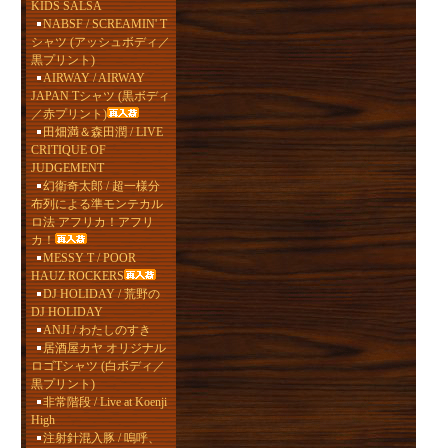
KIDS SALSA
NABSF / SCREAMIN' T
シャツ (アッシュボディ／
黒プリント)
AIRWAY / AIRWAY
JAPAN Tシャツ (黒ボディ
／赤プリント)
田畑満＆森田潤 / LIVE
CRITIQUE OF
JUDGEMENT
幻衛奇太郎 / 超一様分
布列による準モンテカル
ロ法 アフリカ！アフリ
カ！
MESSY T / POOR
HAUZ ROCKERS
DJ HOLIDAY / 荒野の
DJ HOLIDAY
ANJI / わたしのすき
居酒屋カヤ オリジナル
ロゴTシャツ (白ボディ／
黒プリント)
非常階段 / Live at Koenji
High
注射針混入豚 / 嗚呼、