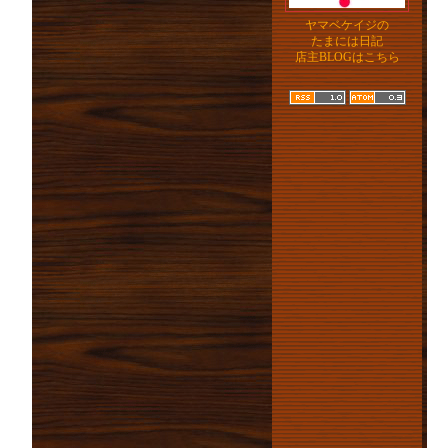
ヤマベケイジの
たまには日記
店主BLOGはこちら