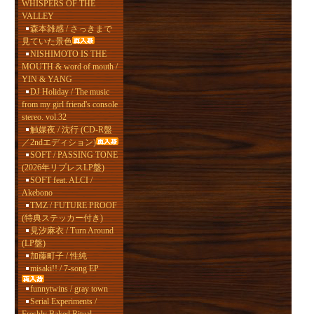
WHISPERS OF THE
VALLEY
森本雑感 / さっきまで
見ていた景色
NISHIMOTO IS THE
MOUTH & word of mouth /
YIN & YANG
DJ Holiday / The music
from my girl friend's console
stereo. vol.32
触媒夜 / 沈行 (CD-R盤
／2ndエディション)
SOFT / PASSING TONE
(2026年リプレスLP盤)
SOFT feat. ALCI /
Akebono
TMZ / FUTURE PROOF
(特典ステッカー付き)
見汐麻衣 / Turn Around
(LP盤)
加藤町子 / 性純
misaki!! / 7-song EP
funnytwins / gray town
Serial Experiments /