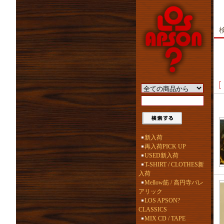
新入荷
再入荷PICK UP
USED新入荷
T-SHIRT / CLOTHES新
入荷
Mellow筋 / 高円寺バレ
アリック
LOS APSON?
CLASSICS
MIX CD / TAPE