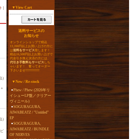
▼
View Cart
ト
］
送料サービスの
お知らせ
オンラインショップで税込
13,200円以上お買い上げの方に
は
送料をサービス
致します！
税込16,500円以上お買い上げで
代金引き換え決済の方には、
代引き手数料もサービス
しち
ゃいます！ 奮ってオーダー
下さいませ!!!!!!!!!!!!!!!
込)
▼
New / Re-stock
グ＋
Phew / Phew (2026年リ
イシューLP盤／クリアー
ヴィニール)
SOGURAGURA,
AIWABEATZ / "Untitled"
EP
込)
SOGURAGURA,
AIWABEATZ / BUNDLE
ンビ
OF NERVES