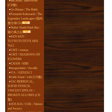
aus isoda / Interwoven
(CD盤)
Go Hirano / The Habit
Fernando Kabusacki / The
Legendary Landscapes (国内
盤仕様CD)
Maher Shalal Hash Baz /
嘘の風土記
KEN KEN /
TUTTETTUTETTE MIX
Vol.2
CMT / ventura
CMT / SHADOWS ON
FLOWERS
CHAM / HIBI
incapacitants / chwalfa
V.A. / GENZAI 2
Little Annie / with (CD盤)
JAC BERROCAL,
DAVID FENECH,
VINCENT EPPLAY /
BROKEN ALLURES (CD
盤)
ZOS KIA / COIL / Silence
and Secrecy