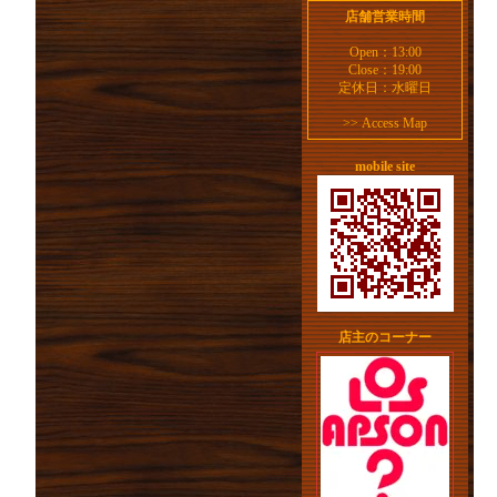
店舗営業時間
Open：13:00
Close：19:00
定休日：水曜日
>>
Access Map
mobile site
店主のコーナー