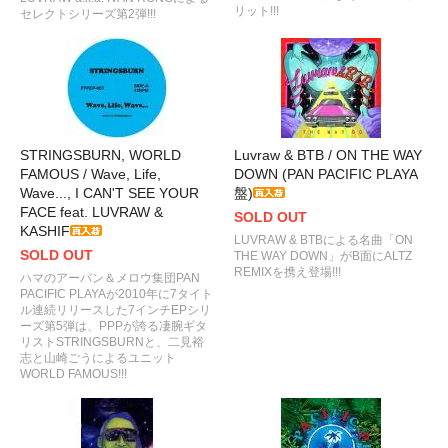
リット!!!
セレクトシリーズ第2弾!!!
STRINGSBURN, WORLD
Luvraw & BTB / ON THE WAY
FAMOUS / Wave, Life,
DOWN (PAN PACIFIC PLAYA
Wave..., I CAN'T SEE YOUR
盤)
FACE feat. LUVRAW &
SOLD OUT
KASHIF
LUVRAW & BTBによる名曲「ON
SOLD OUT
THE WAY DOWN」がB面にALTZ
REMIXを携え登場!!!
ハマのアーバン＆メロウ集団PAN
PACIFIC PLAYAが2010年に7タイト
ル連続リリースした7インチEPシリ
ーズ第5弾は、PPPが誇る凄腕ギタ
リストSTRINGSBURNと、二見裕
志と山崎ごうによるユニット
WORLD FAMOUS!!!