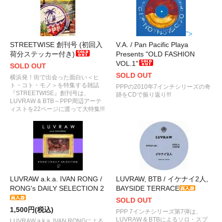
">
STREETWISE 創刊号 (初回入
V.A. / Pan Pacific Playa
荷分ステッカー付き)
Presents "OLD FASHION
VOL.1"
SOLD OUT
SOLD OUT
横浜発！街で出会った面白い＜ヒ
ト・コト・モノ＞を特集する雑誌
PPPの2010年7インチシリーズの奇
『STREETWISE』創刊号は、
跡をCDで振り返り!!!
LUVRAW & BTB～PPP周辺アーテ
ィストを22ページに渡って大特集!!!
LUVRAW a.k.a. IVAN RONG /
LUVRAW, BTB / イケナイ2人,
RONG's DAILY SELECTION 2
BAYSIDE TERRACE
SOLD OUT
1,500円(税込)
PPP 7インチシリーズ第7弾は、
LUVRAW & BTBによるソロ・スプ
LUVRAW a.k.a. IVAN RONGによる