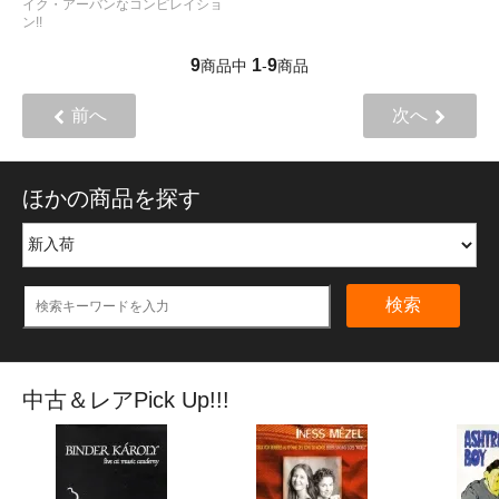
イク・アーバンなコンピレイショ
ン!!
9
1
9
商品中
-
商品
前へ
次へ
ほかの商品を探す
検索
中古＆レアPick Up!!!