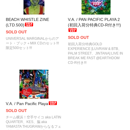
BEACH WHISTLE ZINE
V.A. / PAN PACIFIC PLAYA 2
(LTD.500)
(初回入荷分特典CD-R付き!!!)
SOLD OUT
SOLD OUT
UNIVERSAL MARGINALからのア
ート・ブック＋MIX CDのセット!!!
初回入荷分特典GOLD
限定500セット!!!
EXPERIENCE [LUVRAW & BTB、
PALM STREET、JINTANA] LIVE IN
BREAK ME FAST @EARTHDOM
CD-R付き!!!
V.A. / Pan Pacific Playa
SOLD OUT
チーム横浜！空手サイコ aka LATIN
QUARTER、KES、脳 aka
YAMASTA THUGRAWからなるフェ