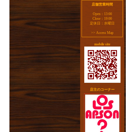
店舗営業時間
Open：13:00
Close：19:00
定休日：水曜日
>>
Access Map
mobile site
店主のコーナー