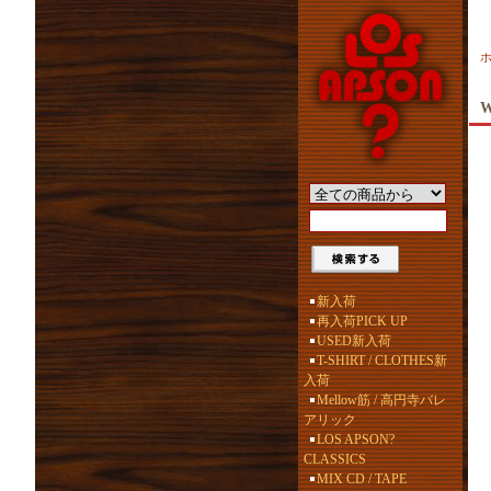
W
新入荷
再入荷PICK UP
USED新入荷
T-SHIRT / CLOTHES新
入荷
Mellow筋 / 高円寺バレ
アリック
LOS APSON?
CLASSICS
MIX CD / TAPE