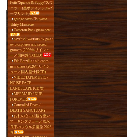
Potts“Sparkle & Puppy”スウ
ェット (黒ボディ／シルバ
ープリント)
grudge eater / Tsuyama
Thirty Massacre
Cameron Poe / ginza heat
psychick warriors ov gaia /
ov biospheres and sacred
grooves (2026年リイシュ
ー／国内盤仕様CD)
Fila Brazillia / old codes
new chaos (2026年リイシ
ュー／国内盤仕様CD)
VIDEOTAPEMUSIC /
NOISE FACE
LANDSCAPE (CD盤)
MERMAID / DUB
FOREVER
Controlled Death /
DEATH SANCTUARY
おれの心に絨毯を敷い
て - キングジョーと松永
良平のソウル多情旅 2026
春