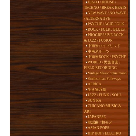
DISCO / HOUSE /
TECHNO / BREAK BEATS
NEW WAVE / NO WAVE
/ ALTERNATIVE
PSYCHE / ACID FOLK
ROCK / FOLK / BLUES
PROGRESSIVE ROCK
& JAZZ / FUSION
中南米ハイブリッド
中南米ルーツ
中南米ROCK / PSYCHE
WORLD / 民族音楽 /
FIELD RECORDING
Vintage Music / blue moon
Smithsonian Folkways
AFRICA
生き物万歳
JAZZ / FUNK / SOUL
SUN RA
CHICANO MUSIC &
ART
JAPANESE
歌謡曲 / 和モノ
ASIAN POPS
HIP HOP / ELECTRO