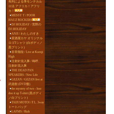
布列による準モンテカル
ロ法 アフリカ！アフリ
カ！
MESSY T / POOR
HAUZ ROCKERS
DJ HOLIDAY / 荒野の
DJ HOLIDAY
ANJI / わたしのすき
居酒屋カヤ オリジナル
ロゴTシャツ (白ボディ／
黒プリント)
非常階段 / Live at Koenji
High
注射針混入豚 / 嗚呼、
注射針混入豚
THE DEAD PAN
SPEAKERS / New Life
GEZAN / GEZAN live at
武道館 (DVD盤)
the mystery of two - hoo
doo it up T-shirt (黒ボディ
／白プリント)
TAIJI MOTOI / F.L. 3way
トートバッグ
LAFMS / Rick