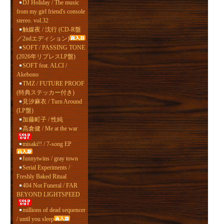
DJ Holiday / The music
from my girl friend's console
stereo. vol.32
触媒夜 / 沈行 (CD-R盤
／2ndエディション)
SOFT / PASSING TONE
(2026年リプレスLP盤)
SOFT feat. ALCI /
Akebono
TMZ / FUTURE PROOF
(特典ステッカー付き)
見汐麻衣 / Turn Around
(LP盤)
加藤町子 / 性純
高倉健 / Me at the war
misaki!! / 7-song EP
funnytwins / gray town
Serial Experiments /
Freshly Baked Ritual
404 Not Funeral / FAR
BEYOND LIGHTSPEED
millions of dead sequencer
/ until you sleep