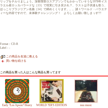
リップをチルりましょう。深夜喫茶ロスアプソンでもかかっていそうな1978年イス
ラエル産ロッカバラードな［13］で現実に引き戻され？、ラストは子供達も歌う、
ほっこりブラジリアン名曲［14］で締めくくります。。。謎々ワールド・バラエテ
ィーな内容ですので、未体験チャレンジング！ よろしくお願い致しまっす!!!
Format：CD-R
Label：-
この商品を友達に教える
買い物を続ける
この商品を買った人はこんな商品も買ってます
Early ?Los Apson? Heavy
WORLD ?ER'S EDITION
nuu music