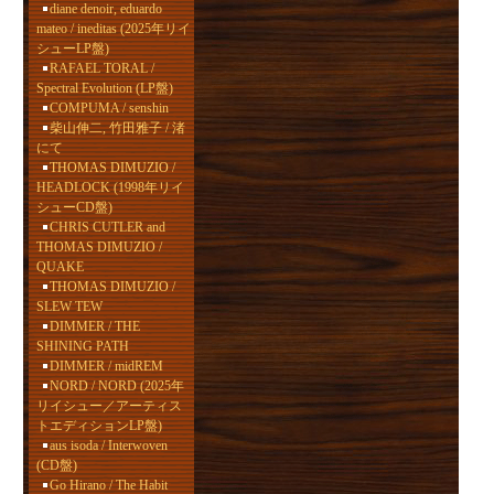
diane denoir, eduardo
mateo / ineditas (2025年リイ
シューLP盤)
RAFAEL TORAL /
Spectral Evolution (LP盤)
COMPUMA / senshin
柴山伸二, 竹田雅子 / 渚
にて
THOMAS DIMUZIO /
HEADLOCK (1998年リイ
シューCD盤)
CHRIS CUTLER and
THOMAS DIMUZIO /
QUAKE
THOMAS DIMUZIO /
SLEW TEW
DIMMER / THE
SHINING PATH
DIMMER / midREM
NORD / NORD (2025年
リイシュー／アーティス
トエディションLP盤)
aus isoda / Interwoven
(CD盤)
Go Hirano / The Habit