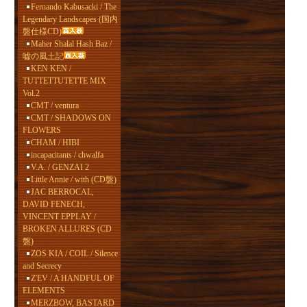
Fernando Kabusacki / The
Legendary Landscapes (国内
盤仕様CD)
Maher Shalal Hash Baz /
嘘の風土記
KEN KEN /
TUTTETTUTETTE MIX
Vol.2
CMT / ventura
CMT / SHADOWS ON
FLOWERS
CHAM / HIBI
incapacitants / chwalfa
V.A. / GENZAI 2
Little Annie / with (CD盤)
JAC BERROCAL,
DAVID FENECH,
VINCENT EPPLAY /
BROKEN ALLURES (CD
盤)
ZOS KIA / COIL / Silence
and Secrecy
Z'EV / A HANDFUL OF
ELEMENTS
MERZBOW, BASTARD