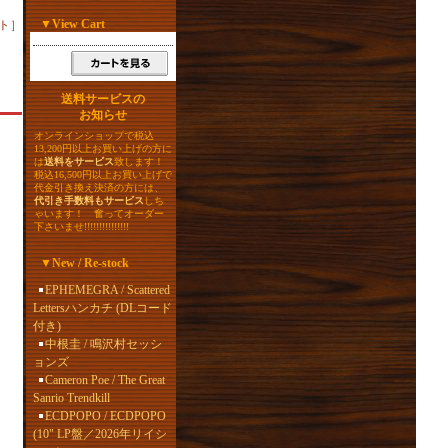
▼
View Cart
ト
］
送料サービスの
お知らせ
オンラインショップで税込
13,200円以上お買い上げの方に
は
送料をサービス
致します！
税込16,500円以上お買い上げで
代金引き換え決済の方には、
代引き手数料もサービス
しち
ゃいます！ 奮ってオーダー
下さいませ!!!!!!!!!!!!!!!
▼
New / Re-stock
EPHEMEGRA / Scattered
Lettersハンカチ (DLコード
付き)
中根圭 / 鳴沢村セッシ
ョンズ
Cameron Poe / The Great
Sanrio Trendkill
ECDPOPO / ECDPOPO
(10" LP盤／2026年リイシ