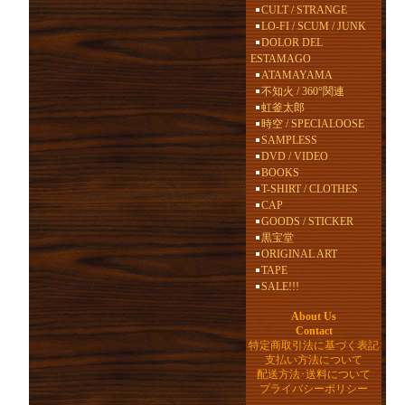
CULT / STRANGE
LO-FI / SCUM / JUNK
DOLOR DEL
ESTAMAGO
ATAMAYAMA
不知火 / 360°関連
虹釜太郎
時空 / SPECIALOOSE
SAMPLESS
DVD / VIDEO
BOOKS
T-SHIRT / CLOTHES
CAP
GOODS / STICKER
黒宝堂
ORIGINAL ART
TAPE
SALE!!!
About Us
Contact
特定商取引法に基づく表記
支払い方法について
配送方法･送料について
プライバシーポリシー