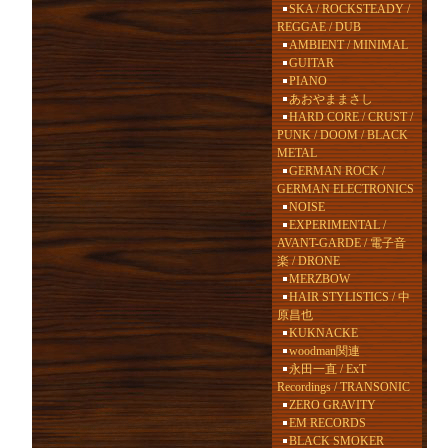
SKA / ROCKSTEADY /
REGGAE / DUB
AMBIENT / MINIMAL
GUITAR
PIANO
あおやままさし
HARD CORE / CRUST /
PUNK / DOOM / BLACK
METAL
GERMAN ROCK /
GERMAN ELECTRONICS
NOISE
EXPERIMENTAL /
AVANT-GARDE / 電子音
楽 / DRONE
MERZBOW
HAIR STYLISTICS / 中
原昌也
KUKNACKE
woodman関連
永田一直 / ExT
Recordings / TRANSONIC
ZERO GRAVITY
EM RECORDS
BLACK SMOKER