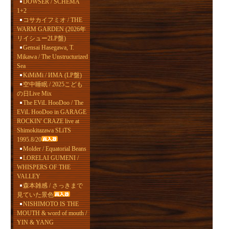
DOWSER / SCHEMA
1+2
コサカイフミオ / THE
WARM GARDEN (2026年
リイシュー2LP盤)
Gensai Hasegawa, T.
Mikawa / The Unstructurized
Sea
KiMiMi / ИМА (LP盤)
空中睡眠 / 2025こども
の日Live Mix
The EViL HooDoo / The
EViL HooDoo in GARAGE
ROCKIN' CRAZE live at
Shimokitazawa SLiTS
1995.8/20
Molder / Equatorial Beans
LORELAI GUMENI /
WHISPERS OF THE
VALLEY
森本雑感 / さっきまで
見ていた景色
NISHIMOTO IS THE
MOUTH & word of mouth /
YIN & YANG