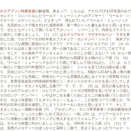
ロスアプソン特典音源
の解放期、来るっ!!! こちらは、アナログLP＆EP音源のみで
セレクト・コンパイルしたワールド・ミュージックへのアンサー！「ワールド・ハ
テナーズ・エディション1」どえすっ!!! 埋もれていた？ワールド・ミュージック
を、当店的センスで聴き分けた成果発表・第一弾といった趣もあるかと思いますの
で、ゼヒともゲットして聴いてみて下さいっ！ っつーことで、内容をズラズラっ
と紹介して参りましょう。［1］［2］は
エドゥアルド・マテオ
や
ルベン・ラダ
を輩
出した国、ウルグアイの1981年産オブスキュア・
カンドンベ
・ジャズ！ 南米プロ
グレッシブな展開に冒頭からクラクラ!? ブラジル・トロピカリアの［3］［4］の
曲スタイルは全く違うのですが、同一人物であることにビックリ!?してみて下さ
い。そして、その南米アヴァンギャルド・パンクにしか聴こえない？［4］から一
に加速してイキきます!!! 旧ソビエト時代から暗躍する人物のロシア産［5］［6］
も、ワールド・ミュージックなの!?って感じで楽しんで頂ければと。［7］は、もう
一発ロシア産の1975年驚愕ナンバーをご紹介！ ジャケを見てLPのA面を聴く限
り、完全にロシアのカーペンターズかと思っていたら、B面からEL&Pも真っ青の激
プログレッシブな演奏に、特殊ガレージーな雰囲気も感じるイナタイ世界観でのけ
ぞり、世界音楽波及の特殊純粋培養ピン・ポイントのオモシロさを見いだしてしま
う、オドロキ・モモノキな隠し玉曲!?!? で、で、で、［8］は、店主が最も好きな
スタイルのアルゼンチン・スピリチュアル・ジャズの理想型を見いだすタンゴ混じ
りのロング・ナンバー！ いやはやこれを書くためにまたこの曲を聴いているので
すが、やはり何度聴いてもタマンネぇ～～なぁ～～。この女性コーラス隊とか、70
年代の日本の音楽を連想してしまうリスナーもいるかと思います？？？ そして、
きましたねぇ～感動の名曲［9］。アルゼンチン・タンゴ界革新者！の状況劇場名
ナンバーに、どっぷりと酔いしれて頂きたい。一転［10］は、クリアーなスティー
ルパン演奏から破天荒ドラミングに突入するカリフォルニアン・トリップ。それで
は、そろそろ終盤に向かいましょうかね、な、1981年メキシコ産［11］［12］で
は、哀愁のメロディーがぽっかりと花咲く二曲で、目まぐるしかったワールド・ト