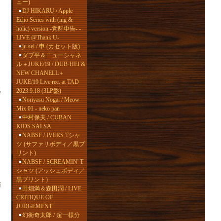
ュー)
DJ HIKARU / Apple
Echo Series with (ing &
holic) version -覚醒申告- -
LIVE @Thank U-
ju sei / 申 (カセット版)
ダブ平＆ニューシャネ
ル＋JUKE/19 / DUB-HEI &
NEW CHANELL＋
JUKE/19 Live rec. at TAD
気
2023.9.18 (3LP盤)
Noriyasu Nogai / Meow
Mix 01 - neko pan
中村保夫 / CUBAN
KIDS SALSA
NABSF / IVERS Tシャ
ツ (サファリボディ／黒プ
リント)
NABSF / SCREAMIN' T
シャツ (アッシュボディ／
黒プリント)
演
田畑満＆森田潤 / LIVE
CRITIQUE OF
JUDGEMENT
幻衛奇太郎 / 超一様分