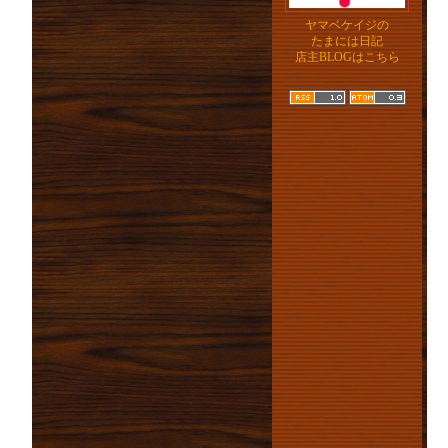
ヤマベケイジの
たまには日記
店主BLOGはこちら