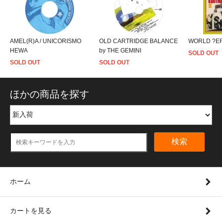
AMEL(R)A / UNICORISMO
OLD CARTRIDGE BALANCE
WORLD ?ER'
HEWA
by THE GEMINI
SOLD OUT
SOLD OUT
SOLD OUT
ほかの商品を探す
検索
ホーム
カートを見る